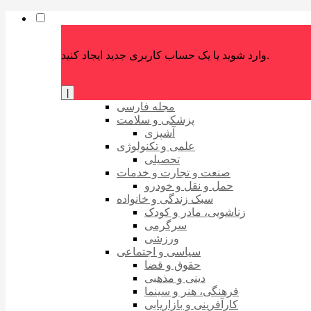
وارد شوید یا یک حساب کاربری جدید ایجاد کنید.
|
مجله فارسی
پزشکی و سلامت
آشپزی
علمی و تکنولوژی
تحصیلی
صنعت و تجارت و خدمات
حمل و نقل و خودرو
سبک زندگی و خانواده
زناشویی، مادر و کودک
سرگرمی
ورزشی
سیاسی و اجتماعی
حقوق و قضا
دینی و مذهبی
فرهنگی، هنر و سینما
کارآفرینی و بازاریابی