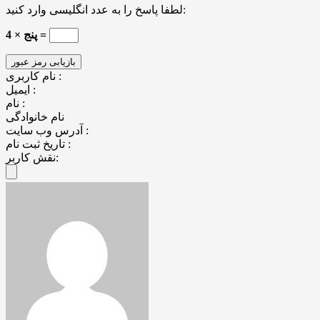
لطفا پاسخ را به عدد انگلیسی وارد کنید:
4 × پنج =
نام کاربری :
ایمیل :
نام :
نام خانوادگی
آدرس وب سایت :
تاریخ ثبت نام :
نقش کاربر: