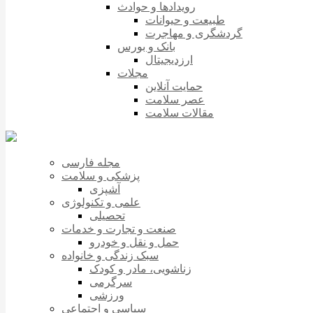
رویدادها و حوادث
طبیعت و حیوانات
گردشگری و مهاجرت
بانک و بورس
ارزدیجیتال
مجلات
حمایت آنلاین
عصر سلامت
مقالات سلامت
مجله فارسی
پزشکی و سلامت
آشپزی
علمی و تکنولوژی
تحصیلی
صنعت و تجارت و خدمات
حمل و نقل و خودرو
سبک زندگی و خانواده
زناشویی، مادر و کودک
سرگرمی
ورزشی
سیاسی و اجتماعی