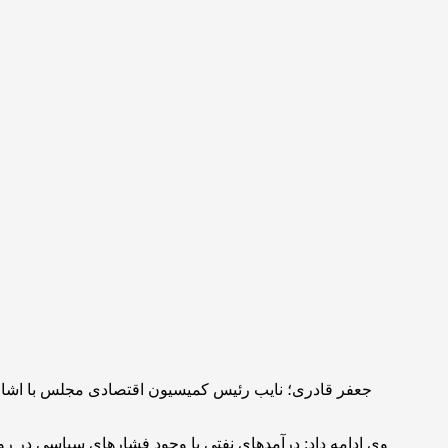
جعفر قادری؛ نایب رئیس کمیسیون اقتصادی مجلس با اشاره
وی ادامه داد: درآمدهای نفتی با وجود فشارهای سیاسی در رو