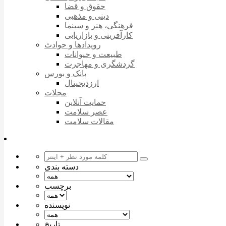
حقوق و قضا
دینی و مذهبی
فرهنگی، هنر و سینما
کارآفرینی و بازاریابی
رویدادها و حوادث
طبیعت و حیوانات
گردشگری و مهاجرت
بانک و بورس
ارزدیجیتال
مجلات
حمایت آنلاین
عصر سلامت
مقالات سلامت
دسته بندی
برچسب
نویسنده
تاریخ