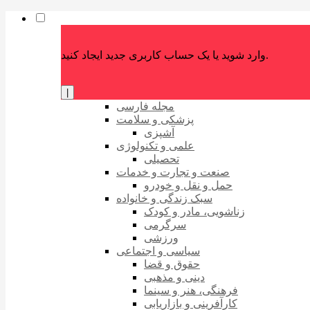
وارد شوید یا یک حساب کاربری جدید ایجاد کنید.
|
مجله فارسی
پزشکی و سلامت
آشپزی
علمی و تکنولوژی
تحصیلی
صنعت و تجارت و خدمات
حمل و نقل و خودرو
سبک زندگی و خانواده
زناشویی، مادر و کودک
سرگرمی
ورزشی
سیاسی و اجتماعی
حقوق و قضا
دینی و مذهبی
فرهنگی، هنر و سینما
کارآفرینی و بازاریابی