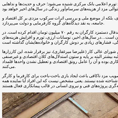
ورم اعلامی بانک مرکزی شنیده می‌شود؛ حرف و حدیث‌ها و نداهایی
ری، بلکه از موضع ملی و بررسی اثرات سرکوب مزدی بر کل اقتصاد و
جامعه، به نقد دیدگاه‌های گروه کارفرمایی و دولت می‌پردازد.
(عضو هیات مدیره کانون شوراهای اسلامی کار) با انتشار کارزاری به جمع آوری امضا برای رساندن حدقال دستمزد کارگران به رقم ۷۰ میلیون تومان اقدام کرده است. در
 آمار و اطلاعات موجود، هزینه سبد معیشت ماهیانه برای یک خانوار ۳.۳ نفره حدود ۷۰ میلیون تومان است…در سال‌های اخیر، نوسانات ارزی، تورم و افزایش هزینه‌های
یش حداقل دستمزد به نرخ ۷۰ درصد افزایش در نامه عضو پیشین شورای عالی کار (علیرضا میرغفاری)، نیز برقرار شده، این کارزارها
لبه بیشتر البته بر پایه و ستون استدلال‌های کلان اقتصادی و غیرصنفی
بیکاری بوده و آن را عامل رونق اقتصادی و تعطیل نشدن واحدها قلمداد
می‌کنند.
صویب مزد ناکافی باعث ایجاد بازی باخت-باخت برای کارفرما و کارگر
شناخته شده نیستند. یعنی مشخص نیست که این افراد آیا نماینده همه