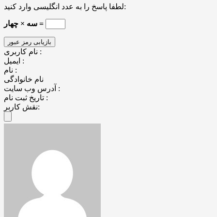
لطفا پاسخ را به عدد انگلیسی وارد کنید:
سه × چهار =
نام کاربری :
ایمیل :
نام :
نام خانوادگی
آدرس وب سایت :
تاریخ ثبت نام :
نقش کاربر: