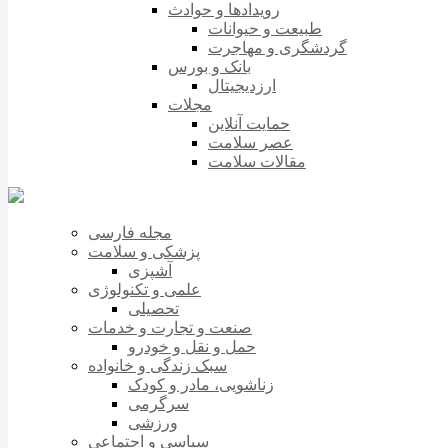
رویدادها و حوادث
طبیعت و حیوانات
گردشگری و مهاجرت
بانک و بورس
ارزدیجیتال
مجلات
حمایت آنلاین
عصر سلامت
مقالات سلامت
مجله فارسی
پزشکی و سلامت
آشپزی
علمی و تکنولوژی
تحصیلی
صنعت و تجارت و خدمات
حمل و نقل و خودرو
سبک زندگی و خانواده
زناشویی، مادر و کودک
سرگرمی
ورزشی
سیاسی و اجتماعی