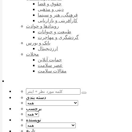
حقوق و قضا
دینی و مذهبی
فرهنگی، هنر و سینما
کارآفرینی و بازاریابی
رویدادها و حوادث
طبیعت و حیوانات
گردشگری و مهاجرت
بانک و بورس
ارزدیجیتال
مجلات
حمایت آنلاین
عصر سلامت
مقالات سلامت
دسته بندی
برچسب
نویسنده
تاریخ