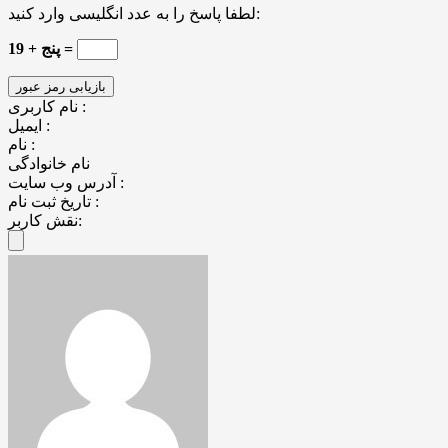
لطفا پاسخ را به عدد انگلیسی وارد کنید:
19 + پنج =
نام کاربری :
ایمیل :
نام :
نام خانوادگی
آدرس وب سایت :
تاریخ ثبت نام :
نقش کاربر: