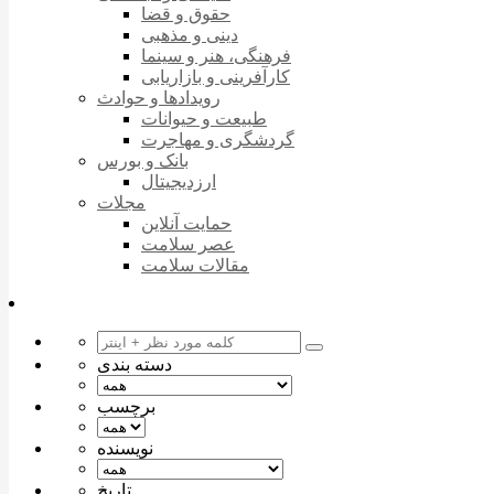
حقوق و قضا
دینی و مذهبی
فرهنگی، هنر و سینما
کارآفرینی و بازاریابی
رویدادها و حوادث
طبیعت و حیوانات
گردشگری و مهاجرت
بانک و بورس
ارزدیجیتال
مجلات
حمایت آنلاین
عصر سلامت
مقالات سلامت
دسته بندی
برچسب
نویسنده
تاریخ