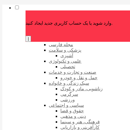
وارد شوید یا یک حساب کاربری جدید ایجاد کنید.
|
مجله فارسی
پزشکی و سلامت
آشپزی
علمی و تکنولوژی
تحصیلی
صنعت و تجارت و خدمات
حمل و نقل و خودرو
سبک زندگی و خانواده
زناشویی، مادر و کودک
سرگرمی
ورزشی
سیاسی و اجتماعی
حقوق و قضا
دینی و مذهبی
فرهنگی، هنر و سینما
کارآفرینی و بازاریابی