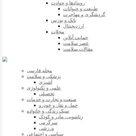
رویدادها و حوادث
طبیعت و حیوانات
گردشگری و مهاجرت
بانک و بورس
ارزدیجیتال
مجلات
حمایت آنلاین
عصر سلامت
مقالات سلامت
مجله فارسی
پزشکی و سلامت
آشپزی
علمی و تکنولوژی
تحصیلی
صنعت و تجارت و خدمات
حمل و نقل و خودرو
سبک زندگی و خانواده
زناشویی، مادر و کودک
سرگرمی
ورزشی
سیاسی و اجتماعی