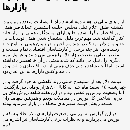
بازارها
بازار های مالی در هفته دوم اسفند ماه با نوسانات متعدد روبرو بود.
یکشنبه طبق اعلام قبلی مجلس، جلسه استیضاح عبدالناصر همتی
وزیر اقتصاد برگزار شد و طبق آرای نمایندگان، همتی از وزارتخانه
کنار گذاشته شد. مهم ترین دلیل استیضاح شدن همتی نوسانات بی
حد و مرز دلار بود که در چند ماه اخیر و در زمان همتی، به اوج خود
رسیده بود. هر چند برخی از کارشناسان اقتصادی تمام مسبب و
مقصر اصلی وضعیت بازار دلار را همتی نمی دانند و عوامل مهم
دیگری را دخیل می دانند که شاید همتی در آن ها تقصیری نداشته
است. اما آنچه شاهد بودیم حذف همتی از بدنه اقتصادی دولت و در
ادامه واکنش بازارها به این اتفاق بود.
قیمت دلار بعد از استیضاح همتی روند کاهشی به خود گرفت و در
چهارشنبه ۱۵ اسفند ماه حتی به کانال ۸۰ هزار تومانی نیز بازگشت.
اما وضعیت بورس برعکس بود و در این هفته شاهد ریزش های پی
در پی شاخص کل بورس در معاملات بودیم و همچنین سهامداران
شاهد ریختن قیمت سهم های مختلف در بازار سرمایه بودند.
در این گزارش به بررسی وضعیت بازارهای دلار، طلا و سکه و
بورس می پردازیم و به نظرات برخی کارشناسان نیز اشاره می
کنیم.