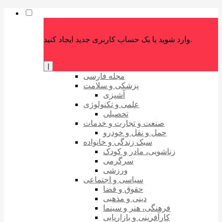
وارد شوید یا یک حساب کاربری جدید ایجاد کنید.
|
مجله فارسی
پزشکی و سلامت
آشپزی
علمی و تکنولوژی
تحصیلی
صنعت و تجارت و خدمات
حمل و نقل و خودرو
سبک زندگی و خانواده
زناشویی، مادر و کودک
سرگرمی
ورزشی
سیاسی و اجتماعی
حقوق و قضا
دینی و مذهبی
فرهنگی، هنر و سینما
کارآفرینی و بازاریابی