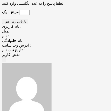
لطفا پاسخ را به عدد انگلیسی وارد کنید:
پنج − یک =
نام کاربری :
ایمیل :
نام :
نام خانوادگی
آدرس وب سایت :
تاریخ ثبت نام :
نقش کاربر: