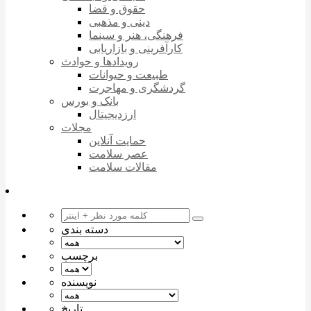
حقوق و قضا
دینی و مذهبی
فرهنگی، هنر و سینما
کارآفرینی و بازاریابی
رویدادها و حوادث
طبیعت و حیوانات
گردشگری و مهاجرت
بانک و بورس
ارزدیجیتال
مجلات
حمایت آنلاین
عصر سلامت
مقالات سلامت
دسته بندی
برچسب
نویسنده
تاریخ