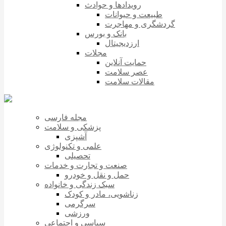
رویدادها و حوادث
طبیعت و حیوانات
گردشگری و مهاجرت
بانک و بورس
ارزدیجیتال
مجلات
حمایت آنلاین
عصر سلامت
مقالات سلامت
مجله فارسی
پزشکی و سلامت
آشپزی
علمی و تکنولوژی
تحصیلی
صنعت و تجارت و خدمات
حمل و نقل و خودرو
سبک زندگی و خانواده
زناشویی، مادر و کودک
سرگرمی
ورزشی
سیاسی و اجتماعی