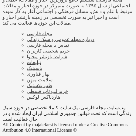
اجتماعی از سال ۱۳۹۵ به صورت متمرکز در حوزه اخبار و مقالات
مرتبط با علم و دانش، مسائل فرهنگی و اجتماعی آغاز به کار نموده
است و اخیرا نیز به صورت تخصصی در زمینه بازنشر اخبار و
مقالات این حوزه‌ها فعالیت می کند.
مجله فارسی
درباره مجله عمومی و سبک زندگی
تماس با مجله فارسی
حریم شخصی کاربران
شرایط بازنشر محتوا
تبلیغات
پاسینیک
بهار فناوری
سلامت میهن
طب پلاستیک
خرید لپ تاپ قسطی
هاردباکس لوکس
وب‌سایت مجله فارسی، یک سایت کاملا تخصصی در حوزه سبک
زندگی است که تحت قوانین جمهوری اسلامی ایران ایجاد شده و در
حال فعالیت است.
All Content by majalefarsi is licensed under a Creative Commons
Attribution 4.0 International License ©️