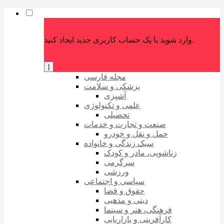
وارد شوید یا یک حساب کاربری جدید ایجاد کنید.
|
مجله فارسی
پزشکی و سلامت
آشپزی
علمی و تکنولوژی
تحصیلی
صنعت و تجارت و خدمات
حمل و نقل و خودرو
سبک زندگی و خانواده
زناشویی، مادر و کودک
سرگرمی
ورزشی
سیاسی و اجتماعی
حقوق و قضا
دینی و مذهبی
فرهنگی، هنر و سینما
کارآفرینی و بازاریابی