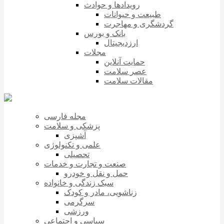
رویدادها و حوادث
طبیعت و حیوانات
گردشگری و مهاجرت
بانک و بورس
ارزدیجیتال
مجلات
حمایت آنلاین
عصر سلامت
مقالات سلامت
مجله فارسی
پزشکی و سلامت
آشپزی
علمی و تکنولوژی
تحصیلی
صنعت و تجارت و خدمات
حمل و نقل و خودرو
سبک زندگی و خانواده
زناشویی، مادر و کودک
سرگرمی
ورزشی
سیاسی و اجتماعی