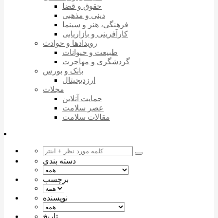
حقوق و قضا
دینی و مذهبی
فرهنگی، هنر و سینما
کارآفرینی و بازاریابی
رویدادها و حوادث
طبیعت و حیوانات
گردشگری و مهاجرت
بانک و بورس
ارزدیجیتال
مجلات
حمایت آنلاین
عصر سلامت
مقالات سلامت
دسته بندی
برچسب
نویسنده
تاریخ