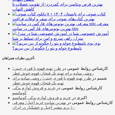
بهترین قرص ویتامین برای کمردرد | از تقویت عضلات تا
کاهش التهاب
۷ کتاب صوتی برای تابستان ۱۴۰۴ +
بهترین کتاب‌های صوتی برای سفر و اوقات فراغت
معرفی
بهترین بونوس‌های فارکس در سایت tgju
آموزش خصوصی شنا در
منزل: راهی سریع و امن برای تسلط بر شنا
بوی
نامطبوع حوله و پتو را چگونه از بین ببریم؟
آخرین نظرات همراهان:
کارشناس روابط عمومی
در
طرز تهیه قهوه با قوری چینی؛
روشی ساده برای تهیه یک فنجان قهوه خوش‌عطر
شمیم
در
طرز تهیه قهوه با قوری چینی؛ روشی ساده برای
تهیه یک فنجان قهوه خوش‌عطر
کارشناس روابط عمومی
در
خرید و فروش لوازم یدکی
کوماتسو
اکبری
در
خرید و فروش لوازم یدکی کوماتسو
کارشناس روابط عمومی
در
بهترین سایت خرید آجیل؛ معرفی
۱۰ برند معتبر آجیل و خشکبار در ایران