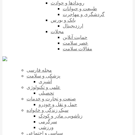
رویدادها و حوادث
طبیعت و حیوانات
گردشگری و مهاجرت
بانک و بورس
ارزدیجیتال
مجلات
حمایت آنلاین
عصر سلامت
مقالات سلامت
مجله فارسی
پزشکی و سلامت
آشپزی
علمی و تکنولوژی
تحصیلی
صنعت و تجارت و خدمات
حمل و نقل و خودرو
سبک زندگی و خانواده
زناشویی، مادر و کودک
سرگرمی
ورزشی
سیاسی و اجتماعی