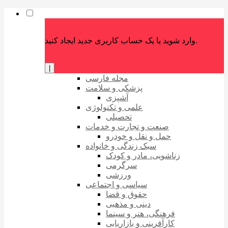
وارد شوید یا یک حساب کاربری جدید ایجاد کنید.
|
مجله فارسی
پزشکی و سلامت
آشپزی
علمی و تکنولوژی
تحصیلی
صنعت و تجارت و خدمات
حمل و نقل و خودرو
سبک زندگی و خانواده
زناشویی، مادر و کودک
سرگرمی
ورزشی
سیاسی و اجتماعی
حقوق و قضا
دینی و مذهبی
فرهنگی، هنر و سینما
کارآفرینی و بازاریابی