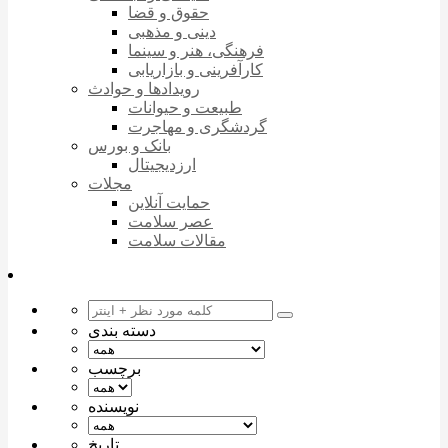
حقوق و قضا
دینی و مذهبی
فرهنگی، هنر و سینما
کارآفرینی و بازاریابی
رویدادها و حوادث
طبیعت و حیوانات
گردشگری و مهاجرت
بانک و بورس
ارزدیجیتال
مجلات
حمایت آنلاین
عصر سلامت
مقالات سلامت
دسته بندی
برچسب
نویسنده
تاریخ