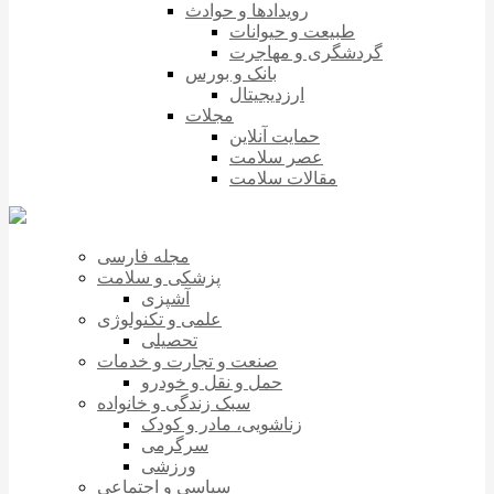
رویدادها و حوادث
طبیعت و حیوانات
گردشگری و مهاجرت
بانک و بورس
ارزدیجیتال
مجلات
حمایت آنلاین
عصر سلامت
مقالات سلامت
مجله فارسی
پزشکی و سلامت
آشپزی
علمی و تکنولوژی
تحصیلی
صنعت و تجارت و خدمات
حمل و نقل و خودرو
سبک زندگی و خانواده
زناشویی، مادر و کودک
سرگرمی
ورزشی
سیاسی و اجتماعی