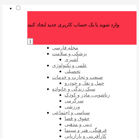
وارد شوید یا یک حساب کاربری جدید ایجاد کنید.
|
مجله فارسی
پزشکی و سلامت
آشپزی
علمی و تکنولوژی
تحصیلی
صنعت و تجارت و خدمات
حمل و نقل و خودرو
سبک زندگی و خانواده
زناشویی، مادر و کودک
سرگرمی
ورزشی
سیاسی و اجتماعی
حقوق و قضا
دینی و مذهبی
فرهنگی، هنر و سینما
کارآفرینی و بازاریابی