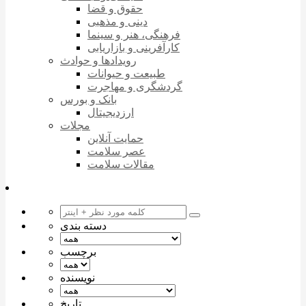
حقوق و قضا
دینی و مذهبی
فرهنگی، هنر و سینما
کارآفرینی و بازاریابی
رویدادها و حوادث
طبیعت و حیوانات
گردشگری و مهاجرت
بانک و بورس
ارزدیجیتال
مجلات
حمایت آنلاین
عصر سلامت
مقالات سلامت
دسته بندی
برچسب
نویسنده
تاریخ