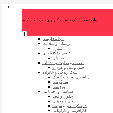
وارد شوید یا یک حساب کاربری جدید ایجاد کنید.
|
مجله فارسی
پزشکی و سلامت
آشپزی
علمی و تکنولوژی
تحصیلی
صنعت و تجارت و خدمات
حمل و نقل و خودرو
سبک زندگی و خانواده
زناشویی، مادر و کودک
سرگرمی
ورزشی
سیاسی و اجتماعی
حقوق و قضا
دینی و مذهبی
فرهنگی، هنر و سینما
کارآفرینی و بازاریابی