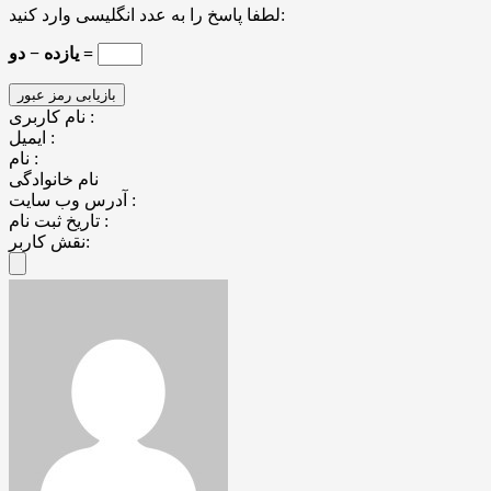
لطفا پاسخ را به عدد انگلیسی وارد کنید:
یازده − دو =
نام کاربری :
ایمیل :
نام :
نام خانوادگی
آدرس وب سایت :
تاریخ ثبت نام :
نقش کاربر: