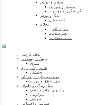
رویدادها و حوادث
طبیعت و حیوانات
گردشگری و مهاجرت
بانک و بورس
ارزدیجیتال
مجلات
حمایت آنلاین
عصر سلامت
مقالات سلامت
مجله فارسی
پزشکی و سلامت
آشپزی
علمی و تکنولوژی
تحصیلی
صنعت و تجارت و خدمات
حمل و نقل و خودرو
سبک زندگی و خانواده
زناشویی، مادر و کودک
سرگرمی
ورزشی
سیاسی و اجتماعی