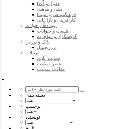
حقوق و قضا
دینی و مذهبی
فرهنگی، هنر و سینما
کارآفرینی و بازاریابی
رویدادها و حوادث
طبیعت و حیوانات
گردشگری و مهاجرت
بانک و بورس
ارزدیجیتال
مجلات
حمایت آنلاین
عصر سلامت
مقالات سلامت
دسته بندی
برچسب
نویسنده
تاریخ