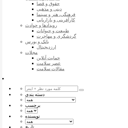
حقوق و قضا
دینی و مذهبی
فرهنگی، هنر و سینما
کارآفرینی و بازاریابی
رویدادها و حوادث
طبیعت و حیوانات
گردشگری و مهاجرت
بانک و بورس
ارزدیجیتال
مجلات
حمایت آنلاین
عصر سلامت
مقالات سلامت
دسته بندی
برچسب
نویسنده
تاریخ