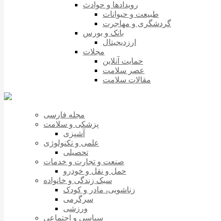
رویدادها و حوادث
طبیعت و حیوانات
گردشگری و مهاجرت
بانک و بورس
ارزدیجیتال
مجلات
حمایت آنلاین
عصر سلامت
مقالات سلامت
مجله فارسی
پزشکی و سلامت
آشپزی
علمی و تکنولوژی
تحصیلی
صنعت و تجارت و خدمات
حمل و نقل و خودرو
سبک زندگی و خانواده
زناشویی، مادر و کودک
سرگرمی
ورزشی
سیاسی و اجتماعی