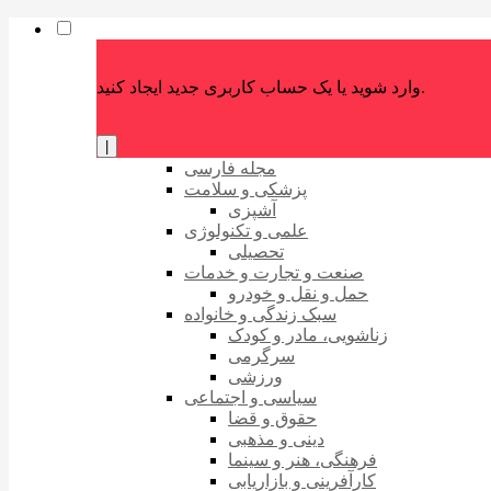
وارد شوید یا یک حساب کاربری جدید ایجاد کنید.
|
مجله فارسی
پزشکی و سلامت
آشپزی
علمی و تکنولوژی
تحصیلی
صنعت و تجارت و خدمات
حمل و نقل و خودرو
سبک زندگی و خانواده
زناشویی، مادر و کودک
سرگرمی
ورزشی
سیاسی و اجتماعی
حقوق و قضا
دینی و مذهبی
فرهنگی، هنر و سینما
کارآفرینی و بازاریابی