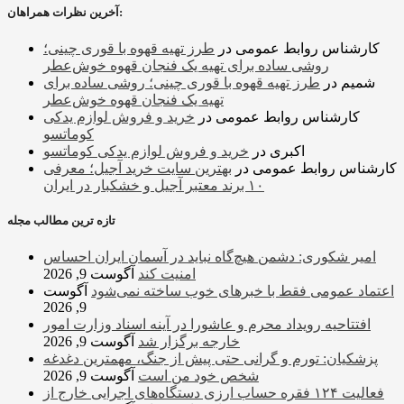
آخرین نظرات همراهان:
کارشناس روابط عمومی
در
طرز تهیه قهوه با قوری چینی؛
روشی ساده برای تهیه یک فنجان قهوه خوش‌عطر
شمیم
در
طرز تهیه قهوه با قوری چینی؛ روشی ساده برای
تهیه یک فنجان قهوه خوش‌عطر
کارشناس روابط عمومی
در
خرید و فروش لوازم یدکی
کوماتسو
اکبری
در
خرید و فروش لوازم یدکی کوماتسو
کارشناس روابط عمومی
در
بهترین سایت خرید آجیل؛ معرفی
۱۰ برند معتبر آجیل و خشکبار در ایران
تازه ترین مطالب مجله
امیر شکوری: دشمن هیچ‌گاه نباید در آسمان ایران احساس
امنیت کند
آگوست 9, 2026
اعتماد عمومی فقط با خبرهای خوب ساخته نمی‌شود
آگوست
9, 2026
افتتاحیه رویداد محرم و عاشورا در آینه اسناد وزارت امور
خارجه برگزار شد
آگوست 9, 2026
پزشکیان: تورم و گرانی حتی پیش از جنگ، مهمترین دغدغه
شخص خود من است
آگوست 9, 2026
فعالیت ۱۲۴ فقره حساب ارزی دستگاه‌های اجرایی خارج از