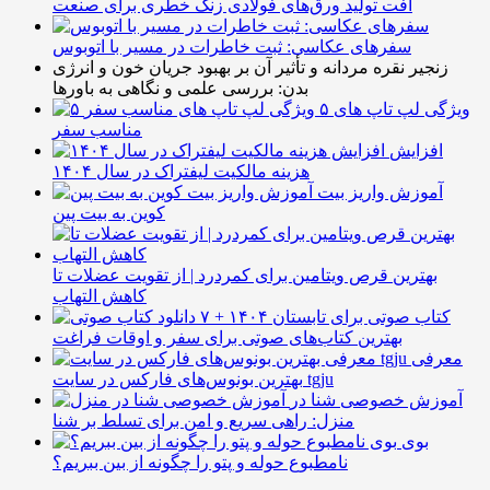
افت تولید ورق‌های فولادی زنگ خطری برای صنعت
سفرهای عکاسی: ثبت خاطرات در مسیر با اتوبوس
زنجیر نقره مردانه و تأثیر آن بر بهبود جریان خون و انرژی
بدن: بررسی علمی و نگاهی به باورها
۵ ویژگی لپ تاپ های
مناسب سفر
افزایش
هزینه مالکیت لیفتراک در سال ۱۴۰۴
آموزش واریز بیت
کوین به بیت پین
بهترین قرص ویتامین برای کمردرد | از تقویت عضلات تا
کاهش التهاب
۷ کتاب صوتی برای تابستان ۱۴۰۴ +
بهترین کتاب‌های صوتی برای سفر و اوقات فراغت
معرفی
بهترین بونوس‌های فارکس در سایت tgju
آموزش خصوصی شنا در
منزل: راهی سریع و امن برای تسلط بر شنا
بوی
نامطبوع حوله و پتو را چگونه از بین ببریم؟