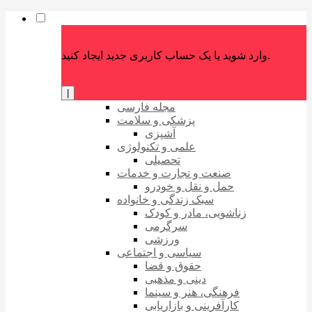
وارد شوید یا یک حساب کاربری جدید ایجاد کنید.
|
مجله فارسی
پزشکی و سلامت
آشپزی
علمی و تکنولوژی
تحصیلی
صنعت و تجارت و خدمات
حمل و نقل و خودرو
سبک زندگی و خانواده
زناشویی، مادر و کودک
سرگرمی
ورزشی
سیاسی و اجتماعی
حقوق و قضا
دینی و مذهبی
فرهنگی، هنر و سینما
کارآفرینی و بازاریابی