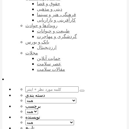
حقوق و قضا
دینی و مذهبی
فرهنگی، هنر و سینما
کارآفرینی و بازاریابی
رویدادها و حوادث
طبیعت و حیوانات
گردشگری و مهاجرت
بانک و بورس
ارزدیجیتال
مجلات
حمایت آنلاین
عصر سلامت
مقالات سلامت
دسته بندی
برچسب
نویسنده
تاریخ