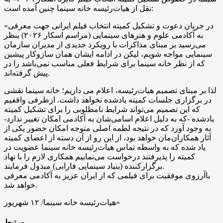
نقل از هیات‌رئیسه خانه سینما چنین آمده است:
«در جریان دعوت و تشکیل کمیته انتخاب فیلم ایرانی جهت معرفی
به آکادمی علوم و هنرهای سینمایی (مراسم اسکار ۲۰۲۶) بنظر
می‌رسید بر مبنای مذاکرات با رویکرد جدیدی از مدیران سازمان
سینمایی مواجه شویم، لیکن در ادامه ایشان همان سازوکار پیشین
که از نظر خانه سینما برای شرایط فعلی مناسب نمی‌باشد را در
پیش گرفته‌اند.
لذا بر مبنای تصمیم هیات‌رئیسه، اعلام می داریم؛ خانه سینما نقشی
در برگزاری جلسات کمیته یادشده نخواهد داشت. ازطرفی واقفیم
که این تصمیم می‌تواند شرایط نامطلوبی را برای تشکیل کمیته
یادشده -که به دلیل اعلام اسامی‌شان به آکادمی امکان تغییر ندارد-
به وجود آورد که در نتیجه لطمه اصلی متوجه امکان حضور یکی از
آثار همکاران‌مان خواهد بود، از این رو از آن دسته از اعضای کمیته
یاد شده که به واسطه تماس هیات‌رئیسه خانه سینما عضویت در
کمیته را پذیرفتند درخواست می‌نماییم همکاری لازم را با نهاد
برگزارکننده (بنیاد سینمایی فارابی) مبذول فرمایند.
باآرزوی موفقیت برای فیلمی که از ایران عزیز به آکادمی معرفی
خواهد شد.
هیات‌رئیسه خانه سینما/ ۱۲ شهریور»
مرتبط