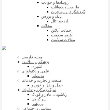
رویدادها و حوادث
طبیعت و حیوانات
گردشگری و مهاجرت
بانک و بورس
ارزدیجیتال
مجلات
حمایت آنلاین
عصر سلامت
مقالات سلامت
مجله فارسی
پزشکی و سلامت
آشپزی
علمی و تکنولوژی
تحصیلی
صنعت و تجارت و خدمات
حمل و نقل و خودرو
سبک زندگی و خانواده
زناشویی، مادر و کودک
سرگرمی
ورزشی
سیاسی و اجتماعی