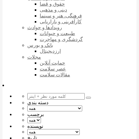
حقوق و قضا
دینی و مذهبی
فرهنگی، هنر و سینما
کارآفرینی و بازاریابی
رویدادها و حوادث
طبیعت و حیوانات
گردشگری و مهاجرت
بانک و بورس
ارزدیجیتال
مجلات
حمایت آنلاین
عصر سلامت
مقالات سلامت
دسته بندی
برچسب
نویسنده
تاریخ