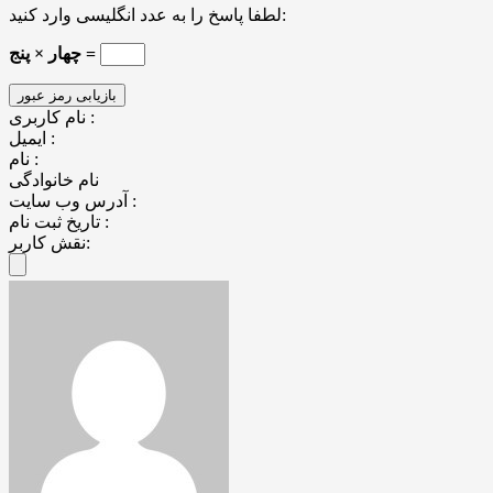
لطفا پاسخ را به عدد انگلیسی وارد کنید:
چهار × پنج =
نام کاربری :
ایمیل :
نام :
نام خانوادگی
آدرس وب سایت :
تاریخ ثبت نام :
نقش کاربر: