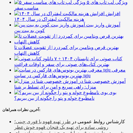
۵ ویژگی لپ تاپ های
مناسب سفر
افزایش
هزینه مالکیت لیفتراک در سال ۱۴۰۴
آموزش واریز بیت
کوین به بیت پین
بهترین قرص ویتامین برای کمردرد | از تقویت عضلات تا
کاهش التهاب
۷ کتاب صوتی برای تابستان ۱۴۰۴ +
بهترین کتاب‌های صوتی برای سفر و اوقات فراغت
معرفی
بهترین بونوس‌های فارکس در سایت tgju
آموزش خصوصی شنا در
منزل: راهی سریع و امن برای تسلط بر شنا
بوی
نامطبوع حوله و پتو را چگونه از بین ببریم؟
آخرین نظرات همراهان:
کارشناس روابط عمومی
در
طرز تهیه قهوه با قوری چینی؛
روشی ساده برای تهیه یک فنجان قهوه خوش‌عطر
شمیم
در
طرز تهیه قهوه با قوری چینی؛ روشی ساده برای