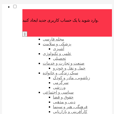
وارد شوید یا یک حساب کاربری جدید ایجاد کنید.
|
مجله فارسی
پزشکی و سلامت
آشپزی
علمی و تکنولوژی
تحصیلی
صنعت و تجارت و خدمات
حمل و نقل و خودرو
سبک زندگی و خانواده
زناشویی، مادر و کودک
سرگرمی
ورزشی
سیاسی و اجتماعی
حقوق و قضا
دینی و مذهبی
فرهنگی، هنر و سینما
کارآفرینی و بازاریابی