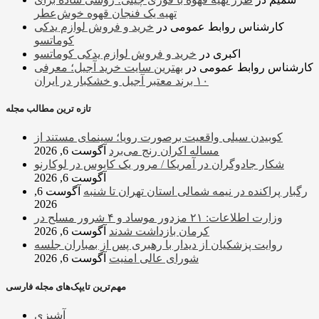
تهیه یک فنجان قهوه خوش‌عطر
کارشناس روابط عمومی
در
خرید و فروش لوازم یدکی
کوماتسو
اکبری
در
خرید و فروش لوازم یدکی کوماتسو
کارشناس روابط عمومی
در
بهترین سایت خرید آجیل؛ معرفی
۱۰ برند معتبر آجیل و خشکبار در ایران
تازه ترین مطالب مجله
کوبیدن سیلی واقعیت برصورت رویا؛ سینمای مستند از
مساله اکران رنج می‌برد
آگوست 6, 2026
شکار جادوگران در آمریکا / مرور یک کابوس در لوکارنو
آگوست 6, 2026
رگبار پراکنده در نیمه شمالی استان تهران تا شنبه
آگوست 6,
2026
وزارت اطلاعات: ۲۱ مزدور موساد و ۴ شرور مسلح در
کرمان بازداشت شدند
آگوست 6, 2026
روایت پزشکیان از دیدار با رهبری پس از بمباران جلسه
شورای عالی امنیت
آگوست 6, 2026
مهم‌ترین تایپک‌های مجله فارسی
آشپزی