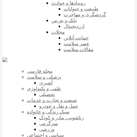
رویدادها و حوادث
طبیعت و حیوانات
گردشگری و مهاجرت
بانک و بورس
ارزدیجیتال
مجلات
حمایت آنلاین
عصر سلامت
مقالات سلامت
مجله فارسی
پزشکی و سلامت
آشپزی
علمی و تکنولوژی
تحصیلی
صنعت و تجارت و خدمات
حمل و نقل و خودرو
سبک زندگی و خانواده
زناشویی، مادر و کودک
سرگرمی
ورزشی
سیاسی و اجتماعی