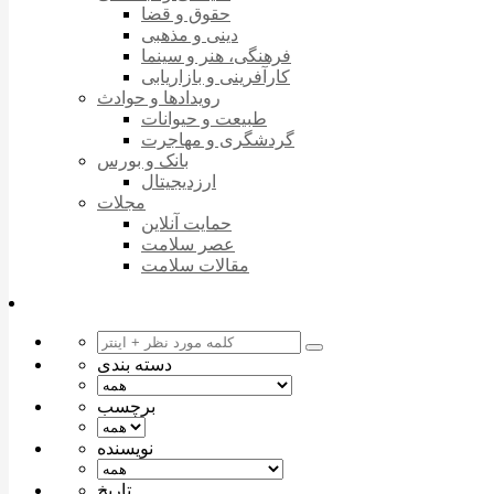
حقوق و قضا
دینی و مذهبی
فرهنگی، هنر و سینما
کارآفرینی و بازاریابی
رویدادها و حوادث
طبیعت و حیوانات
گردشگری و مهاجرت
بانک و بورس
ارزدیجیتال
مجلات
حمایت آنلاین
عصر سلامت
مقالات سلامت
دسته بندی
برچسب
نویسنده
تاریخ