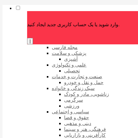
وارد شوید یا یک حساب کاربری جدید ایجاد کنید.
|
مجله فارسی
پزشکی و سلامت
آشپزی
علمی و تکنولوژی
تحصیلی
صنعت و تجارت و خدمات
حمل و نقل و خودرو
سبک زندگی و خانواده
زناشویی، مادر و کودک
سرگرمی
ورزشی
سیاسی و اجتماعی
حقوق و قضا
دینی و مذهبی
فرهنگی، هنر و سینما
کارآفرینی و بازاریابی