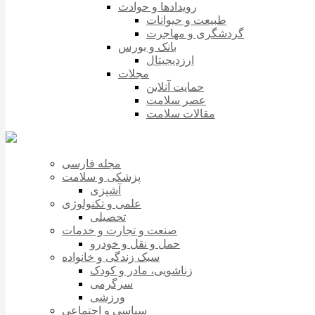
رویدادها و حوادث
طبیعت و حیوانات
گردشگری و مهاجرت
بانک و بورس
ارزدیجیتال
مجلات
حمایت آنلاین
عصر سلامت
مقالات سلامت
مجله فارسی
پزشکی و سلامت
آشپزی
علمی و تکنولوژی
تحصیلی
صنعت و تجارت و خدمات
حمل و نقل و خودرو
سبک زندگی و خانواده
زناشویی، مادر و کودک
سرگرمی
ورزشی
سیاسی و اجتماعی