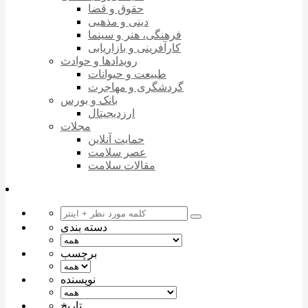
حقوق و قضا
دینی و مذهبی
فرهنگی، هنر و سینما
کارآفرینی و بازاریابی
رویدادها و حوادث
طبیعت و حیوانات
گردشگری و مهاجرت
بانک و بورس
ارزدیجیتال
مجلات
حمایت آنلاین
عصر سلامت
مقالات سلامت
دسته بندی
برچسب
نویسنده
تاریخ