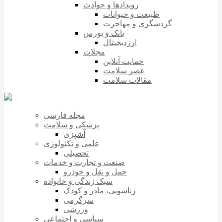
رویدادها و حوادث
طبیعت و حیوانات
گردشگری و مهاجرت
بانک و بورس
ارزدیجیتال
مجلات
حمایت آنلاین
عصر سلامت
مقالات سلامت
مجله فارسی
پزشکی و سلامت
آشپزی
علمی و تکنولوژی
تحصیلی
صنعت و تجارت و خدمات
حمل و نقل و خودرو
سبک زندگی و خانواده
زناشویی، مادر و کودک
سرگرمی
ورزشی
سیاسی و اجتماعی