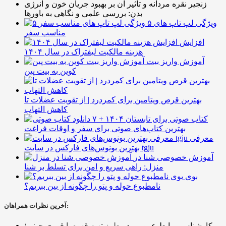
زنجیر نقره مردانه و تأثیر آن بر بهبود جریان خون و انرژی
بدن: بررسی علمی و نگاهی به باورها
۵ ویژگی لپ تاپ های
مناسب سفر
افزایش
هزینه مالکیت لیفتراک در سال ۱۴۰۴
آموزش واریز بیت
کوین به بیت پین
بهترین قرص ویتامین برای کمردرد | از تقویت عضلات تا
کاهش التهاب
۷ کتاب صوتی برای تابستان ۱۴۰۴ +
بهترین کتاب‌های صوتی برای سفر و اوقات فراغت
معرفی
بهترین بونوس‌های فارکس در سایت tgju
آموزش خصوصی شنا در
منزل: راهی سریع و امن برای تسلط بر شنا
بوی
نامطبوع حوله و پتو را چگونه از بین ببریم؟
آخرین نظرات همراهان:
کارشناس روابط عمومی
در
طرز تهیه قهوه با قوری چینی؛