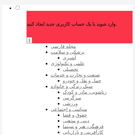
وارد شوید یا یک حساب کاربری جدید ایجاد کنید.
|
مجله فارسی
پزشکی و سلامت
آشپزی
علمی و تکنولوژی
تحصیلی
صنعت و تجارت و خدمات
حمل و نقل و خودرو
سبک زندگی و خانواده
زناشویی، مادر و کودک
سرگرمی
ورزشی
سیاسی و اجتماعی
حقوق و قضا
دینی و مذهبی
فرهنگی، هنر و سینما
کارآفرینی و بازاریابی