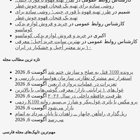
روشی ساده برای تهیه یک فنجان قهوه خوش‌عطر
شمیم
در
طرز تهیه قهوه با قوری چینی؛ روشی ساده برای
تهیه یک فنجان قهوه خوش‌عطر
کارشناس روابط عمومی
در
خرید و فروش لوازم یدکی
کوماتسو
اکبری
در
خرید و فروش لوازم یدکی کوماتسو
کارشناس روابط عمومی
در
بهترین سایت خرید آجیل؛ معرفی
۱۰ برند معتبر آجیل و خشکبار در ایران
تازه ترین مطالب مجله
پرونده 3100 قتل به صلح و سازش ختم شد
آگوست 6, 2026
استقرار تیم مشترک نظارتی سازمان هواپیمایی، بازرسی و
تعزیرات در عملیات پروازی اربعین
آگوست 6, 2026
غول‌های ۱ ترابایتی بازار/ معرفی گوشی‌هایی با بالاترین
ظرفیت حافظه داخلی در سال ۲۰۲۶
آگوست 6, 2026
ردمی K100 پرو مکس با باتری غول‌پیکر و شارژ بی‌سیم روانه
بازار می‌شود
آگوست 6, 2026
ریل‌گذاری راه‌آهن چابهار ــ زاهدان تا پایان مرداد به اتمام
می‌رسد
آگوست 6, 2026
مهم‌ترین تایپک‌های مجله فارسی