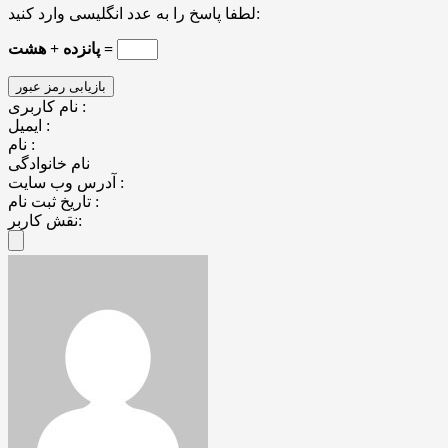
لطفا پاسخ را به عدد انگلیسی وارد کنید:
پانزده + هشت =
نام کاربری :
ایمیل :
نام :
نام خانوادگی
آدرس وب سایت :
تاریخ ثبت نام :
نقش کاربر: