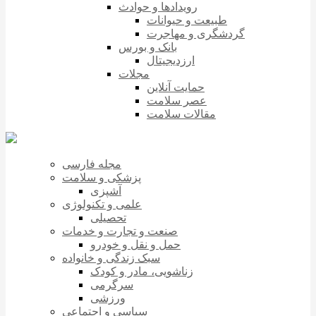
رویدادها و حوادث
طبیعت و حیوانات
گردشگری و مهاجرت
بانک و بورس
ارزدیجیتال
مجلات
حمایت آنلاین
عصر سلامت
مقالات سلامت
مجله فارسی
پزشکی و سلامت
آشپزی
علمی و تکنولوژی
تحصیلی
صنعت و تجارت و خدمات
حمل و نقل و خودرو
سبک زندگی و خانواده
زناشویی، مادر و کودک
سرگرمی
ورزشی
سیاسی و اجتماعی