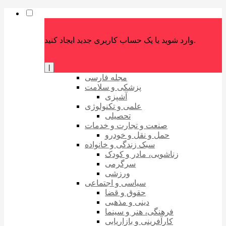
وارد شوید یا یک حساب کاربری جدید ایجاد کنید.
|
مجله فارسی
پزشکی و سلامت
آشپزی
علمی و تکنولوژی
تحصیلی
صنعت و تجارت و خدمات
حمل و نقل و خودرو
سبک زندگی و خانواده
زناشویی، مادر و کودک
سرگرمی
ورزشی
سیاسی و اجتماعی
حقوق و قضا
دینی و مذهبی
فرهنگی، هنر و سینما
کارآفرینی و بازاریابی