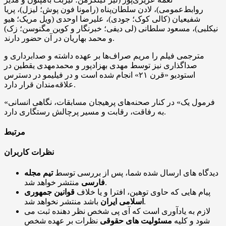
روابط‌عمومی)، لادن سلطان‌پناه (رامونا فون پوش؛ لیزل)، پریا
شفیعیان (کالی کوک؛ جودی)، علیرضا اوحدی (ویل مریک؛ هیو
نیکلبی)، مسعود سلطانی (لی دیفی؛ خبرنگار و کوین مگنوسن؛ زک)
و محمد بهاریان در آن حضور دارند.
مترجمی فیلم را مریم صراف‌ها بر عهده داشته و صدابرداری و
صداگذاری نیز توسط مهدی بهزادپور و محمدمهدی یقطین در
استودیو «قرن ۲۱» انجام شده است و در فیلیمو در دسترس
علاقه‌مندان قرار دارد.
«فرمول یک» در کنار صحنه‌های پرهیجان مسابقات، نگاهی انسانی
به رفاقت، رقابت و مسیر پرچالش رستگاری دارد.
مرتبط
نظرات کاربران
دیدگاه های ارسال شده شما، پس از بررسی توسط
تیم مجله
منتشر خواهد شد.
فارسی
پیام هایی که حاوی توهین، افترا و یا خلاف
قوانین جمهوری
باشد منتشر نخواهد شد.
اسلامی ایران
لازم به یادآوری است که آی پی شخص نظر دهنده ثبت می
شود و کلیه
مسئولیت های حقوقی
نظرات بر عهده شخص