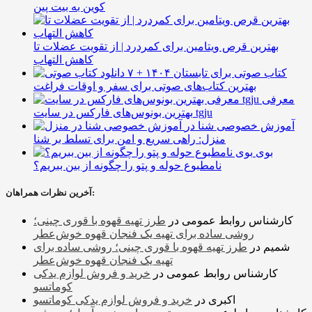
کوین به بیت پین
بهترین قرص ویتامین برای کمردرد | از تقویت عضلات تا
کاهش التهاب
۷ کتاب صوتی برای تابستان ۱۴۰۴ +
بهترین کتاب‌های صوتی برای سفر و اوقات فراغت
معرفی
بهترین بونوس‌های فارکس در سایت tgju
آموزش خصوصی شنا در
منزل: راهی سریع و امن برای تسلط بر شنا
بوی
نامطبوع حوله و پتو را چگونه از بین ببریم؟
آخرین نظرات همراهان:
کارشناس روابط عمومی
در
طرز تهیه قهوه با قوری چینی؛
روشی ساده برای تهیه یک فنجان قهوه خوش‌عطر
شمیم
در
طرز تهیه قهوه با قوری چینی؛ روشی ساده برای
تهیه یک فنجان قهوه خوش‌عطر
کارشناس روابط عمومی
در
خرید و فروش لوازم یدکی
کوماتسو
اکبری
در
خرید و فروش لوازم یدکی کوماتسو