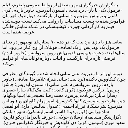
به گزارش خبرگزاری مهر به نقل از روابط عمومی پلتفرم، فیلم
«فرمول یک» با بازی برد پیت، دامسون ایدریس، خاویر باردم، کری
کاندن و توبیاس منزیس، داستانی از بازگشت دوباره یک قهرمان
فراموش‌شده به پیست مسابقات را روایت می‌کند. نسخه دوبله‌شده
فیلم به کارگردانی جوزف کوشینسکی در شبکه نمایش خانگی
عرضه شده است.
سانی هیز با بازی برد پیت که در دهه ۹۰ ستاره‌ای نوظهور در دنیای
فرمول یک بود، پس از یک تصادف هولناک از اوج کنار می‌رود. اما
سال‌ها بعد، دعوت هم‌تیمی قدیمی‌اش روبن سروانتس (خاویر باردم)
فرصتی تازه برای بازگشت و اثبات دوباره توانایی‌های او فراهم
می‌کند.
دوبله این اثر با مدیریت علی منانی انجام شده و گویندگان مطرحی
چون کیکاووس یاکیده (برد پیت؛ سانی هیز)، غلامرضا صادقی (خاویر
باردم؛ روبن سروانتس)، علی منانی (دامسون ایدریس؛ جاشوآ
پیرس)، نرگس فولادوند (کری کاندن؛ کیت مک‌کنا)، سارا جعفری
(سارا مایلز؛ بیرنادت پیرس)، محمدرضا فصیحی‌نیا (شیا ویگهام؛
چیپ هارت و سامسون کایو؛ کش‌من)، امیربهرام کاویان‌پور (توبیاس
منزیس؛ پیتر بنینگ)، فرزاد احمدی (عبدول سالیس؛ داج)، ابوالفضل
شاه‌بهرامی (کیم بودینا؛ کاسپر اسمولینسکی)، شهراد بانکی
(گزارشگر مسابقه)، ارسلان جولایی (جوزف بالدراما؛ ریکو فازیو)،
سعید میری (سیمون کونز؛ دن کاوندیش و خبرنگار کنفرانس خبری)،
نغمه عزیزی‌پور (لیز کینگزمن؛ لیزبت بامپتون و مدیر