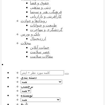
حقوق و قضا
دینی و مذهبی
فرهنگی، هنر و سینما
کارآفرینی و بازاریابی
رویدادها و حوادث
طبیعت و حیوانات
گردشگری و مهاجرت
بانک و بورس
ارزدیجیتال
مجلات
حمایت آنلاین
عصر سلامت
مقالات سلامت
دسته بندی
برچسب
نویسنده
تاریخ