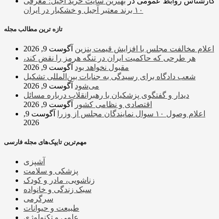
کارشناس روابط عمومی
در
بهترین سایت خرید آجیل؛ معرفی
۱۰ برند معتبر آجیل و خشکبار در ایران
تازه ترین مطالب مجله
اعلام مخالفت مجلس با افزایش قیمت بنزین
آگوست 9, 2026
هر طرحی که حاکمیت ایران در تنگه هرمز را نقض کند،
مقبول نخواهد بود
آگوست 9, 2026
شعب دادگاه برای رسیدگی به جنایات بین‌المللی تشکیل
می‌شود
آگوست 9, 2026
دیدار و گفتگوی پزشکیان با رهبرانقلاب درباره مسائل
اقتصادی و نظامی کشور
آگوست 9, 2026
اعلام وصول ۱۰ سوال نمایندگان مجلس از وزرا
آگوست 9,
2026
مهم‌ترین تایپک‌های مجله فارسی
آشپزی
پزشکی و سلامت
زناشویی، مادر و کودک
سبک زندگی و خانواده
سرگرمی
طبیعت و حیوانات
علمی و تکنولوژی