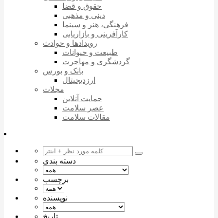
حقوق و قضا
دینی و مذهبی
فرهنگی، هنر و سینما
کارآفرینی و بازاریابی
رویدادها و حوادث
طبیعت و حیوانات
گردشگری و مهاجرت
بانک و بورس
ارزدیجیتال
مجلات
حمایت آنلاین
عصر سلامت
مقالات سلامت
دسته بندی
برچسب
نویسنده
تاریخ