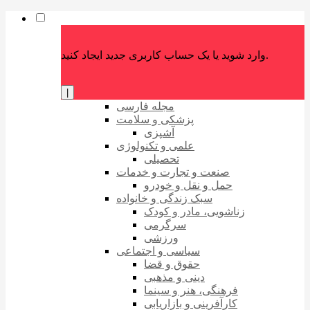
وارد شوید یا یک حساب کاربری جدید ایجاد کنید.
|
مجله فارسی
پزشکی و سلامت
آشپزی
علمی و تکنولوژی
تحصیلی
صنعت و تجارت و خدمات
حمل و نقل و خودرو
سبک زندگی و خانواده
زناشویی، مادر و کودک
سرگرمی
ورزشی
سیاسی و اجتماعی
حقوق و قضا
دینی و مذهبی
فرهنگی، هنر و سینما
کارآفرینی و بازاریابی