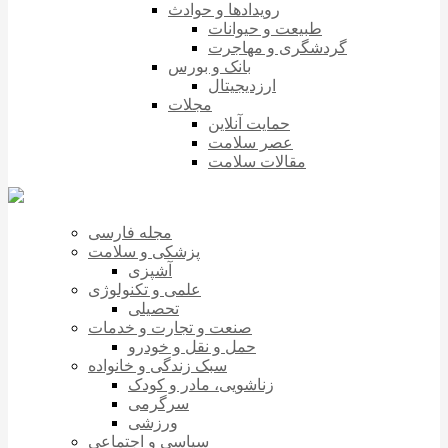
رویدادها و حوادث
طبیعت و حیوانات
گردشگری و مهاجرت
بانک و بورس
ارزدیجیتال
مجلات
حمایت آنلاین
عصر سلامت
مقالات سلامت
مجله فارسی
پزشکی و سلامت
آشپزی
علمی و تکنولوژی
تحصیلی
صنعت و تجارت و خدمات
حمل و نقل و خودرو
سبک زندگی و خانواده
زناشویی، مادر و کودک
سرگرمی
ورزشی
سیاسی و اجتماعی