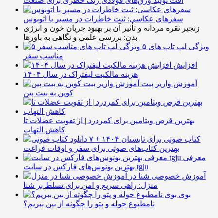
افت تولید ورق‌های فولادی زنگ خطری برای صنعت
سفرهای عکاسی: ثبت خاطرات در مسیر با اتوبوس
زنجیر نقره مردانه و تأثیر آن بر بهبود جریان خون و انرژی
بدن: بررسی علمی و نگاهی به باورها
۵ ویژگی لپ تاپ های
مناسب سفر
افزایش
هزینه مالکیت لیفتراک در سال ۱۴۰۴
آموزش واریز بیت
کوین به بیت پین
بهترین قرص ویتامین برای کمردرد | از تقویت عضلات تا
کاهش التهاب
۷ کتاب صوتی برای تابستان ۱۴۰۴ +
بهترین کتاب‌های صوتی برای سفر و اوقات فراغت
معرفی
بهترین بونوس‌های فارکس در سایت tgju
آموزش خصوصی شنا در
منزل: راهی سریع و امن برای تسلط بر شنا
بوی
نامطبوع حوله و پتو را چگونه از بین ببریم؟