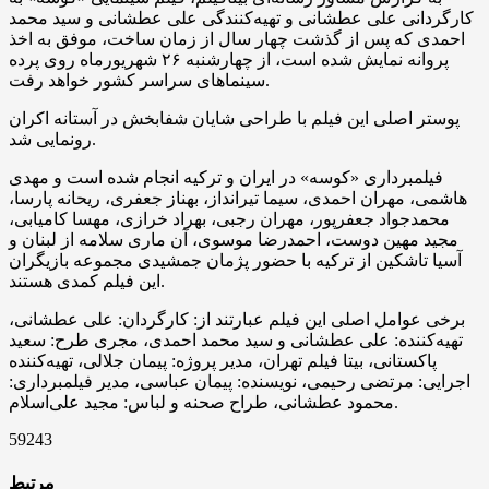
کارگردانی علی عطشانی و تهیه‌کنندگی علی عطشانی و سید محمد
احمدی که پس از گذشت چهار سال از زمان ساخت، موفق به اخذ
پروانه نمایش شده است، از چهارشنبه ۲۶ شهریورماه روی پرده
سینماهای سراسر کشور خواهد رفت.
پوستر اصلی این فیلم با طراحی شایان شفابخش در آستانه اکران
رونمایی شد.
فیلمبرداری «کوسه» در ایران و ترکیه انجام شده است و مهدی
هاشمی، مهران احمدی، سیما تیرانداز، بهناز جعفری، ریحانه پارسا،
محمدجواد جعفرپور، مهران رجبی، بهراد خرازی، مهسا کامیابی،
مجید مهین دوست، احمدرضا موسوی، آن ماری سلامه از لبنان و
آسیا تاشکین از ترکیه با حضور پژمان جمشیدی مجموعه بازیگران
این فیلم کمدی هستند.
برخی عوامل اصلی این فیلم عبارتند از: کارگردان: علی عطشانی،
تهیه‌کننده: علی عطشانی و سید محمد احمدی، مجری طرح: سعید
پاکستانی، بیتا فیلم تهران، مدیر پروژه: پیمان جلالی، تهیه‌کننده
اجرایی: مرتضی رحیمی، نویسنده: پیمان عباسی، مدیر فیلمبرداری:
محمود عطشانی، طراح صحنه و لباس: مجید علی‌اسلام.
59243
مرتبط