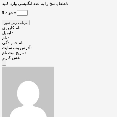
لطفا پاسخ را به عدد انگلیسی وارد کنید:
5 × دو =
نام کاربری :
ایمیل :
نام :
نام خانوادگی
آدرس وب سایت :
تاریخ ثبت نام :
نقش کاربر: