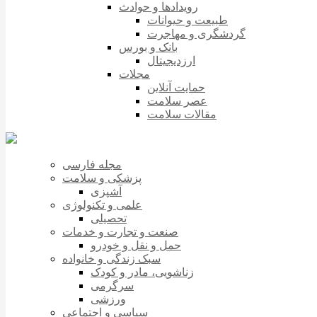
رویدادها و حوادث
طبیعت و حیوانات
گردشگری و مهاجرت
بانک و بورس
ارزدیجیتال
مجلات
حمایت آنلاین
عصر سلامت
مقالات سلامت
مجله فارسی
پزشکی و سلامت
آشپزی
علمی و تکنولوژی
تحصیلی
صنعت و تجارت و خدمات
حمل و نقل و خودرو
سبک زندگی و خانواده
زناشویی، مادر و کودک
سرگرمی
ورزشی
سیاسی و اجتماعی