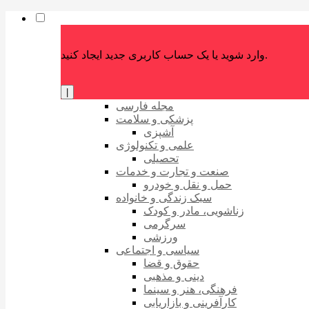
وارد شوید یا یک حساب کاربری جدید ایجاد کنید.
|
مجله فارسی
پزشکی و سلامت
آشپزی
علمی و تکنولوژی
تحصیلی
صنعت و تجارت و خدمات
حمل و نقل و خودرو
سبک زندگی و خانواده
زناشویی، مادر و کودک
سرگرمی
ورزشی
سیاسی و اجتماعی
حقوق و قضا
دینی و مذهبی
فرهنگی، هنر و سینما
کارآفرینی و بازاریابی