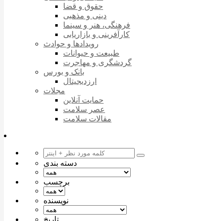
حقوق و قضا
دینی و مذهبی
فرهنگی، هنر و سینما
کارآفرینی و بازاریابی
رویدادها و حوادث
طبیعت و حیوانات
گردشگری و مهاجرت
بانک و بورس
ارزدیجیتال
مجلات
حمایت آنلاین
عصر سلامت
مقالات سلامت
دسته بندی
برچسب
نویسنده
تاریخ