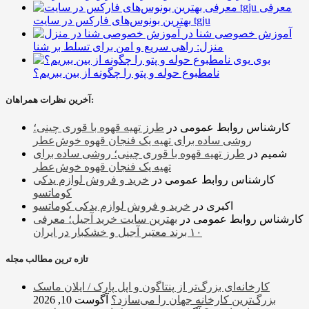
معرفی
بهترین بونوس‌های فارکس در سایت tgju
آموزش خصوصی شنا در
منزل: راهی سریع و امن برای تسلط بر شنا
بوی
نامطبوع حوله و پتو را چگونه از بین ببریم؟
آخرین نظرات همراهان:
کارشناس روابط عمومی
در
طرز تهیه قهوه با قوری چینی؛
روشی ساده برای تهیه یک فنجان قهوه خوش‌عطر
شمیم
در
طرز تهیه قهوه با قوری چینی؛ روشی ساده برای
تهیه یک فنجان قهوه خوش‌عطر
کارشناس روابط عمومی
در
خرید و فروش لوازم یدکی
کوماتسو
اکبری
در
خرید و فروش لوازم یدکی کوماتسو
کارشناس روابط عمومی
در
بهترین سایت خرید آجیل؛ معرفی
۱۰ برند معتبر آجیل و خشکبار در ایران
تازه ترین مطالب مجله
کارخانه‌ای بزرگ‌تر از پنتاگون و اپل پارک / ایلان ماسک
بزرگ‌ترین کارخانه جهان را می‌سازد؟
آگوست 10, 2026