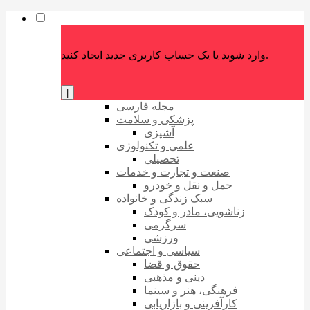
وارد شوید یا یک حساب کاربری جدید ایجاد کنید.
|
مجله فارسی
پزشکی و سلامت
آشپزی
علمی و تکنولوژی
تحصیلی
صنعت و تجارت و خدمات
حمل و نقل و خودرو
سبک زندگی و خانواده
زناشویی، مادر و کودک
سرگرمی
ورزشی
سیاسی و اجتماعی
حقوق و قضا
دینی و مذهبی
فرهنگی، هنر و سینما
کارآفرینی و بازاریابی