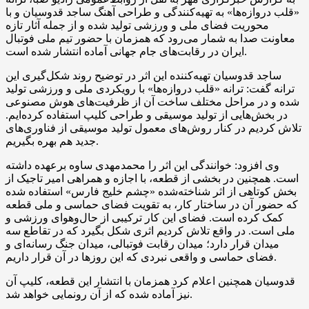
«قلب دروازه‌ها» به تهیه‌کنندگی و طراحی آهنگ ساجد قدوسیان و با
محوریت فضای ملی و ورزشی تولید شده و از جمله آثار تازه
معاونت صدا به شمار می‌رود که همزمان با حضور تیم ملی فوتبال
ایران در رقابت‌های جام جهانی آماده انتشار شده است.
ساجد قدوسیان تهیه‌کننده این اثر در توضیح روند شکل‌گیری این
ترانه گفت: ترانه «قلب دروازه‌ها» با رویکردی ملی و ورزشی تولید
شده و در مراحل مختلف ساخت آن از ظرفیت‌های هوش مصنوعی
در بخش‌هایی از تولید موسیقی و طراحی کلیپ استفاده کرده‌ایم.
تلاش کردیم در کنار روش‌های معمول تولید موسیقی از فناوری‌های
جدید هم بهره بگیریم.
وی افزود: خوانندگی این اثر را محمدمهدی ساوه برعهده داشته
است. همچنین در بخشی از قطعه، با اجازه و همراهی امیر تاجیک از
بخش کوتاهی از اثر شناخته‌شده «چشم خلیج فارس» استفاده شده
که حضور آن در ساختار کار، به تقویت فضای حماسی و ملی قطعه
کمک کرده است. فضای این کار ترکیبی از حال‌وهوای ورزشی و
ملی است. در واقع تلاش کردیم اثری شکل بگیرد که در تقاطع سه
میدان قرار دارد؛ میدان رقابت فوتبالی، میدان جنگ رسانه‌ای و
فضای حماسی و واقعی نبردی که این روزها در آن قرار داریم.
قدوسیان همچنین اعلام کرد همزمان با انتشار این قطعه، کلیپ آن
نیز آماده شده که از آن رونمایی خواهد شد.