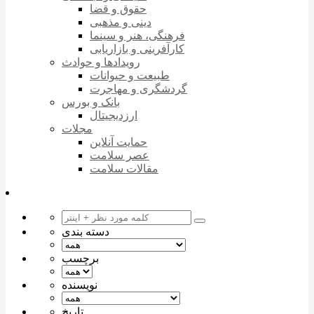
حقوق و قضا
دینی و مذهبی
فرهنگی، هنر و سینما
کارآفرینی و بازاریابی
رویدادها و حوادث
طبیعت و حیوانات
گردشگری و مهاجرت
بانک و بورس
ارزدیجیتال
مجلات
حمایت آنلاین
عصر سلامت
مقالات سلامت
دسته بندی
برچسب
نویسنده
تاریخ