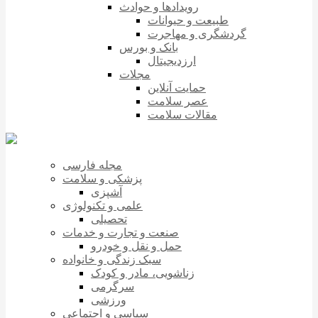
رویدادها و حوادث
طبیعت و حیوانات
گردشگری و مهاجرت
بانک و بورس
ارزدیجیتال
مجلات
حمایت آنلاین
عصر سلامت
مقالات سلامت
مجله فارسی
پزشکی و سلامت
آشپزی
علمی و تکنولوژی
تحصیلی
صنعت و تجارت و خدمات
حمل و نقل و خودرو
سبک زندگی و خانواده
زناشویی، مادر و کودک
سرگرمی
ورزشی
سیاسی و اجتماعی