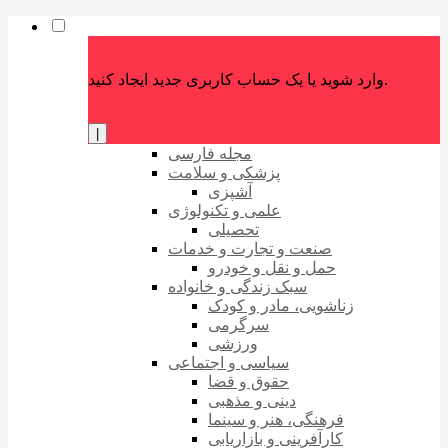
وارد شوید یا یک حساب کاربری جدید ایجاد کنید.
|
مجله فارسی
پزشکی و سلامت
آشپزی
علمی و تکنولوژی
تحصیلی
صنعت و تجارت و خدمات
حمل و نقل و خودرو
سبک زندگی و خانواده
زناشویی، مادر و کودک
سرگرمی
ورزشی
سیاسی و اجتماعی
حقوق و قضا
دینی و مذهبی
فرهنگی، هنر و سینما
کارآفرینی و بازاریابی