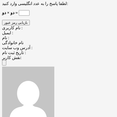
لطفا پاسخ را به عدد انگلیسی وارد کنید:
دو × دو =
نام کاربری :
ایمیل :
نام :
نام خانوادگی
آدرس وب سایت :
تاریخ ثبت نام :
نقش کاربر: