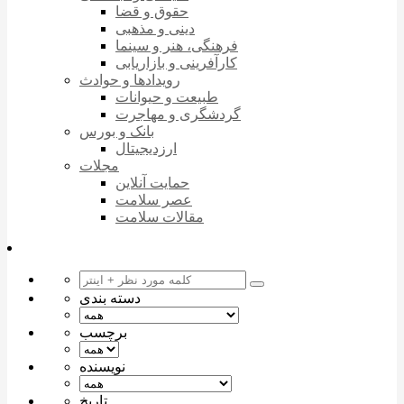
حقوق و قضا
دینی و مذهبی
فرهنگی، هنر و سینما
کارآفرینی و بازاریابی
رویدادها و حوادث
طبیعت و حیوانات
گردشگری و مهاجرت
بانک و بورس
ارزدیجیتال
مجلات
حمایت آنلاین
عصر سلامت
مقالات سلامت
دسته بندی
برچسب
نویسنده
تاریخ