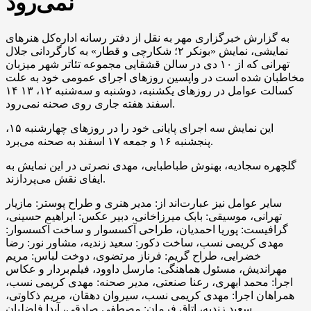
نمی‌رود
به گزارش خبرگزاری مهر به نقل از دفتر رسانه اداره‌کل هنرهای
نمایشی، نمایش «بونکر ۲؛ شکارچی و قطار» به کارگردانی جلال
تهرانی که از ۱۰ دی‌ در سالن قشقایی مجموعه تئاتر شهر میزبان
مخاطبان شده است در واپسین روزهای اجرای عمومی خود به علت
کسالت عوامل در روزهای یکشنبه، دوشنبه و سه‌شنبه ۱۲، ۱۳ ۱۴
اسفند هفته جاری روی صحنه نمی‌رود.
این نمایش سه اجرای پایانی خود را در روزهای چهارشنبه ۱۵،
پنجشنبه ۱۶ و جمعه ۱۷ اسفند به صحنه می‌برد.
گلچهره ‌سجادیه، بهنوش ‌طباطبایی، مهدی ‌نصرتی در این نمایش به
ایفای نقش می‌پردازند.
سایر عوامل نیز عبارت‌اند از: مدیر هنری و طراح پوستر: مازیار
‌تهرانی، موسیقی: بابک میرزاخانی، دبیر عکس: ابراهیم حسینی،
گرافیست: پوریا ‌احمدیان، طراحی آکسسوار و ساخت آکسسوار:
مهدی ‌کریمی ‌نسب، ساخت دکور: سعید ‌زندیه، مشاور نور: رضا
‌خضرایی، طراح گریم: فرناز مرتضوی، دوخت لباس: مریم
مهراندیش، مسئول هماهنگی: مارسل ‌داوود، فیلم‌بردار و عکاس
اجرا: محمد ‌ابهری، رعنا ‌صنعتی، مدیر صحنه: مهدی ‌کریمی ‌نسب،
همراهان اجرا: مهدی ‌کریمی ‌نسب، سیروان دهقان، مریم ‌ذکاوتی،
سعید ‌زندیه، اتاق فرمان: مصطفی ‌صادقی، آیدا ‌فاضلیان.