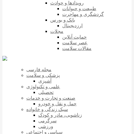
رویدادها و حوادث
طبیعت و حیوانات
گردشگری و مهاجرت
بانک و بورس
ارزدیجیتال
مجلات
حمایت آنلاین
عصر سلامت
مقالات سلامت
مجله فارسی
پزشکی و سلامت
آشپزی
علمی و تکنولوژی
تحصیلی
صنعت و تجارت و خدمات
حمل و نقل و خودرو
سبک زندگی و خانواده
زناشویی، مادر و کودک
سرگرمی
ورزشی
سیاسی و اجتماعی