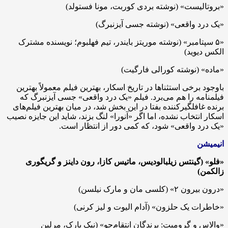
«بروتالیست» (نوشته بردی کوربت، مونا فستولد)
«یک درد واقعی» (نوشته جسی آیزنبرگ)
«۵ سپتامبر» (نوشته موریتز بایندر، تیم فهلبوم؛ نویسنده مشترک
الکس دیوید)
«ماده» (نوشته کورالی فارگیت)
باوجود برخی استثناها در تاریخ اسکار، بهترین فیلم معمولاً بهترین
فیلمنامه را هم می‌برد. فیلم «یک درد واقعی» جسی آیزنبرگ که
برنده غافلگیرکننده بفتا در این بخش شد، در میان بهترین فیلم‌های
اسکار انتخاب نشده، اما اگر «آنورا» لنگ بزند، شاید این جایزه نصیب
«یک درد واقعی» شود، که کمی دور از انتظار است.
انیمیشن
«فلو» (گینتس زیلبالودیس، ماتیس کازا، رون داینز و گریگوری
زالکمن)
«درون بیرون ۲» (کلسی مان و مارک نیلسن)
«خاطرات یک حلزون» (آدام الیوت و لیز کرنی)
«والاس و گرومیت: پرندگان انتقام‌جو» (نیک پارک، مرلین