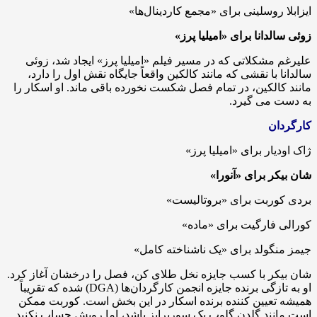
ایزابلا روسلینی برای «مجمع کاردینال‌ها»
زوئی سالدانا برای «امیلیا پرز»
علیرغم مشکلاتی که در مسیر فیلم «امیلیا پرز» ایجاد شد، زوئی
سالدانا با نقشی که مانند کالکین واقعاً جایگاه نقش اول را دارد،
مانند کالکین، در تمام فصل شکست نخورده باقی ماند. او اسکار را
به دست می گیرد.
کارگردان
ژاک اودیار برای «امیلیا پرز»
شان بیکر برای «آنورا»
بردی کوربت برای «بروتالیست»
کورالی فارگیت برای «ماده»
جیمز منگولد برای «یک ناشناخته کامل»
شان بیکر با کسب جایزه نخل طلای کن، فصل را درخشان آغاز کرد.
او به تازگی برنده جایزه انجمن کارگردان‌ها (DGA) شده که تقریباً
همیشه تعیین کننده برنده اسکار در این بخش است. کوربت ممکن
است مانند گلدن گلوب یک سورپرایز باشد، اما رویش حساب نکنید.