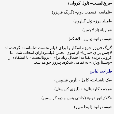
«بروتالیست» (لول کرولی)
«تلماسه: قسمت دوم» (گریگ فریزر)
«امیلیا پرز» (پل گیلهوم)
«ماریا» (اد لاچمن)
«نوسفراتو» (یارین بلاشکه)
گریگ فریزر جایزه اسکار را برای فیلم نخست «تلماسه» گرفت، اد
لاچمن برای «ماریا» از سوی انجمن فیلمبرداران انتخاب شد، اما
کرولی برنده بفتا به احتمال زیاد برای «بروتالیست» با استفاده از
«ویستا ویژن» به تمامی شکوه، پیروز خواهد شد.
طراحی لباس
«یک ناشناخته کامل» (آرین فیلیپس)
«مجمع کاردینال‌ها» (لیزی کریستل)
«گلادیاتور دوم» (جانتی یتس و دیو کراسمن)
«نوسفراتو» (لیندا مویر)