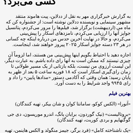
کسی می‌برد؟
به گزارش خبرگزاری مهر به نقل از ددلاین، پیت هاموند منتقد
مشهور سینمایی و نویسنده ددلاین نوشته است: از جشنواره کن که
ماه می (اردیبهشت) برگزار شد، فیلم‌ها را مرور می‌کردم، پتانسیل
جوایز آنها را ارزیابی می‌کردم، نامزدهای اسکار را پیش‌بینی
می‌کردم، و حالا در نهایت آخرین حدس من درباره اینکه چه کسانی
در هر ۲۳ دسته جوایز اسکار ۲۰۲۵ پیروز خواهند شد، اینجاست.
اجازه دهید با احتیاط بگویم اینها پیش‌بینی من هستند، اما لزوماً آن
چیزی نیستند که ممکن است به آنها رای داده باشم. به عبارت دیگر،
این لیست آرزوی من نیست، بلکه بازتابی از یک مسیر طولانی تا
زمان رای‌گیری اسکار است که ۱۸ فوریه ساعت ۵ بعد از ظهر به
پایان رسید؛ همان وقتی که آکادمی دستور «مدادها پایین» را داد و
رای ۹۹۴۵ واجد شرایط را به دست آورد.
بهترین فیلم
«آنورا» (الکس کوکو، سامانتا کوان و شان بیکر، تهیه کنندگان)
«بروتالیست» (نیک گوردون، برایان یانگ، اندرو موریسون، دی جی
گوگنهایم و بردی کوربت، تهیه کنندگان)
«یک ناشناخته کامل» (فرد برگر، جیمز منگولد و الکس هاینمن، تهیه