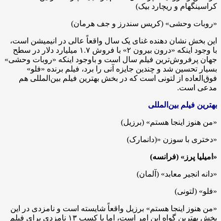
کراسینگهام و ریچارد بیک)
«روبات وحشی» (کریس سندرز و جف هرمان)
این بخش نشان دهنده غنای یک سال واقعاً عالی در انیمیشن است،
با وجود اینکه «درون بیرون ۲» با فروش ۱.۷ میلیارد دلار در سطح
جهان پرفروش‌ترین فیلم سال است و باوجود اینکه «روبات وحشی»
بسیار تحسین شد و چندین جایزه آنی را برد، فیلم برنده «فلو»
فوق‌العاده از لتونی است که در بخش بهترین فیلم بین‌المللی هم
مدعی است.
بهترین فیلم بین‌المللی
«من هنوز اینجا هستم» (برزیل)
«دختری با سوزن «(دانمارک)
«امیلیا پرز» (فرانسه)
«دانه انجیر معابد» (آلمان)
«فلو» (لتونی)
«من هنوز اینجا هستم» برزیل واقعاً شایسته است و نامزدی در این
بخش بهترین گواه این امر است، اما با کسب ۱۳ نامزدی برای فیلم