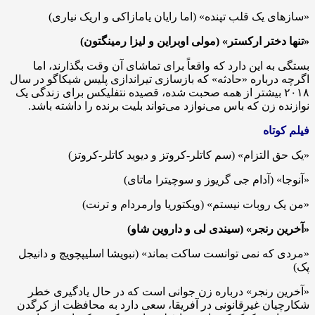
«سازهای یک قلب تپنده» (اما رایان یامازاکی و اریک نیاری)
«تنها دختر ارکستر» (مولی اوبراین و لیزا رمینگتون)
بستگی به این دارد که واقعاً برای تماشای آن وقت بگذارند، اما
اگرچه درباره «حادثه» که بازسازی تیراندازی پلیس شیکاگو در سال
۲۰۱۸ بیشتر از همه صحبت شده، قصیده نتفلیکس برای زندگی یک
نوازنده زن که باس می‌نوازد می‌تواند بلیت برنده را داشته باشد.
فیلم کوتاه
«یک حق التزام» (سم کاتلر-کروتز و دیوید کاتلر-کروتز)
«آنوجا» (آدام جی گریوز و سوچیترا ماتای)
«من یک روبات نیستم» (ویکتوریا وارمردام و ترنت)
«آخرین رنجر» (سیندی لی و داروین شاو)
«مردی که نمی توانست ساکت بماند» (نبویشا اسلیپچویچ و دانیجل
پک)
«آخرین رنجر» درباره زن جوانی است که در حال یادگیری خطر
شکارچیان غیرقانونی در آفریقا، سعی دارد به محافظت از کرگدن