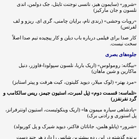
«شرور» (سایمون هیز، نانسی نوجنت تایتل، جک دولمن، اندی
نلسون و جان مارکیز)
«روبات وحشی» (رندی تام، برایان چامنی، گری ای. ریزو و لف
لفرتس)
کار صدا برای فیلمی درباره باب دیلن و کار پیچیده تیم صدا اصلاً
سخت نیست.
جلوه‌های بصری
«بیگانه: رومولوس» (اریک باربا، نلسون سپولودا-فاوزر، دنیل
ماکارین و شین ماهان)
«مرد بهتر» (لوک میلار، دیوید کلیتون، کیت هرفت و پیتر استابز)
«تلماسه: قسمت دوم» (پل لمبرت، استیون جیمز، ریس سالکامب و
گرد نفرنفزر)
«پادشاهی سیاره میمون ها» (اریک وینکوئیست، استیون اونترفرانز،
پل استوری و رادنی برک)
«شرور» (پابلو هلمن، جاناتان فاکنر، دیوید شیرک و پل کوربولد)
برنده گذشته در این رده بیشترین شانس را دارد هر چند دست