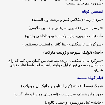
«شرور» هم خالی نیست.
انیمیشن کوتاه
«مردان زیبا» (نیکلاس کپنز و برشت ون السلند)
«در سایه سرو» (شیرین سوهانی و حسین ملایمی)
«آب نبات جادویی» (دایسوکه نیشیو و تاکاشی واشیو)
«سرگردانی تا شگفتی» (نینا گانتز و استینت بوسکلوپر)
«آخه!» (لوئیک اسپوچه و ژولیت مارکت)
«سرگردانی تا شگفتی» برنده بفتا شد. من گمان می کنم که رای
دهندگان به سوی نور تمایل خواهند داشت، اما واقعاً نظر دقیقی
ندارم.
فیلم کوتاه مستند
«مرگ توسط اعداد» (کیم اسنایدر و جانیک ال. روبیلارد)
«من آماده هستم، سرپرست» (اسمریتی موندرا و مایا گنیپ)
«حادثه» (بیل موریسون و جیمی کالون)