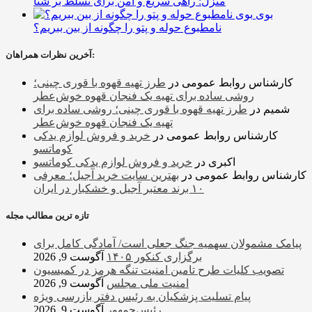
منزل: راهی سریع و امن برای تسلط بر شنا
بوی
نامطبوع حوله و پتو را چگونه از بین ببریم؟
آخرین نظرات همراهان:
کارشناس روابط عمومی
در
طرز تهیه قهوه با قوری چینی؛
روشی ساده برای تهیه یک فنجان قهوه خوش‌عطر
شمیم
در
طرز تهیه قهوه با قوری چینی؛ روشی ساده برای
تهیه یک فنجان قهوه خوش‌عطر
کارشناس روابط عمومی
در
خرید و فروش لوازم یدکی
کوماتسو
اکبری
در
خرید و فروش لوازم یدکی کوماتسو
کارشناس روابط عمومی
در
بهترین سایت خرید آجیل؛ معرفی
۱۰ برند معتبر آجیل و خشکبار در ایران
تازه ترین مطالب مجله
پیامک مشمولان سهمیه جنگ جعلی است/ آمادگی کامل برای
برگزاری کنکور ۱۴۰۵
آگوست 9, 2026
تصویب کلیات طرح تامین امنیت تنگه هرمز در کمیسیون
امنیت ملی مجلس
آگوست 9, 2026
پیام تسلیت پزشکیان به رئیس دفتر بازرسی ویژه
رئیس‌جمهور
آگوست 9, 2026