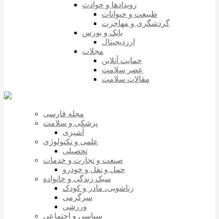
رویدادها و حوادث
طبیعت و حیوانات
گردشگری و مهاجرت
بانک و بورس
ارزدیجیتال
مجلات
حمایت آنلاین
عصر سلامت
مقالات سلامت
مجله فارسی
پزشکی و سلامت
آشپزی
علمی و تکنولوژی
تحصیلی
صنعت و تجارت و خدمات
حمل و نقل و خودرو
سبک زندگی و خانواده
زناشویی، مادر و کودک
سرگرمی
ورزشی
سیاسی و اجتماعی