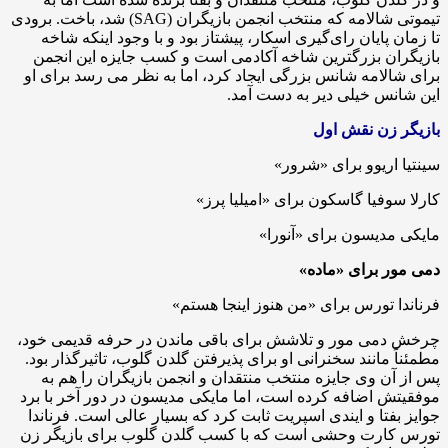
تیموتی شالامه که منتخب انجمن بازیگران (SAG) شد، باخت. برودی
تا زمان پایان رای‌گیری اسکار، پیشتاز بود و با وجود اینکه شاخه
بازیگران بزرگترین شاخه آکادمی است و کسب جایزه این انجمن
برای شالامه شانس بزرگی ایجاد کرد، اما به نظر می رسد برای او
این شانس خیلی دیر به دست آمد.
بازیگر زن نقش اول
سینتیا اریوو برای «شرور»
کارلا سوفیا گاسکون برای «امیلیا پرز»
مایکی مدیسون برای «آنورا»
دمی مور برای «ماده»
فرناندا تورس برای «من هنوز اینجا هستم»
چرخش دمی مور و تلاشش برای باقی ماندن در حرفه قدیمی خود،
مطمئناً مانند سخنرانی او برای پذیرفتن گلدن گلوب، تاثیرگذار بود.
پس از آن وی جایزه منتخب منتقدان و انجمن بازیگران را هم به
موفقیتش اضافه کرده است، اما مایکی مدیسون در دور آخر با برد
جوایز بفتا و ایندی اسپریت ثابت کرد که بسیار عالی است. فرناندا
تورس کارت وحشی است که با کسب گلدن گلوب برای بازیگر زن