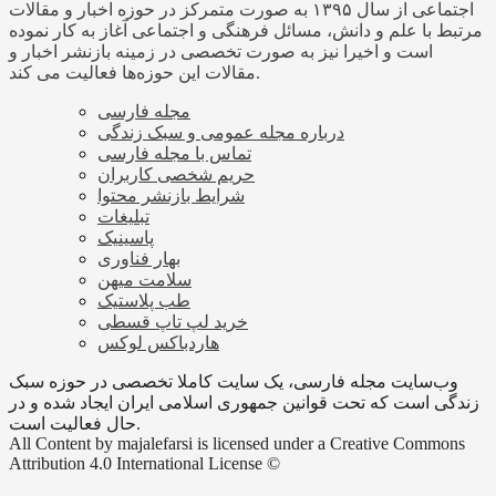
اجتماعی از سال ۱۳۹۵ به صورت متمرکز در حوزه اخبار و مقالات
مرتبط با علم و دانش، مسائل فرهنگی و اجتماعی آغاز به کار نموده
است و اخیرا نیز به صورت تخصصی در زمینه بازنشر اخبار و
مقالات این حوزه‌ها فعالیت می کند.
مجله فارسی
درباره مجله عمومی و سبک زندگی
تماس با مجله فارسی
حریم شخصی کاربران
شرایط بازنشر محتوا
تبلیغات
پاسینیک
بهار فناوری
سلامت میهن
طب پلاستیک
خرید لپ تاپ قسطی
هاردباکس لوکس
وب‌سایت مجله فارسی، یک سایت کاملا تخصصی در حوزه سبک
زندگی است که تحت قوانین جمهوری اسلامی ایران ایجاد شده و در
حال فعالیت است.
All Content by majalefarsi is licensed under a Creative Commons
Attribution 4.0 International License ©️