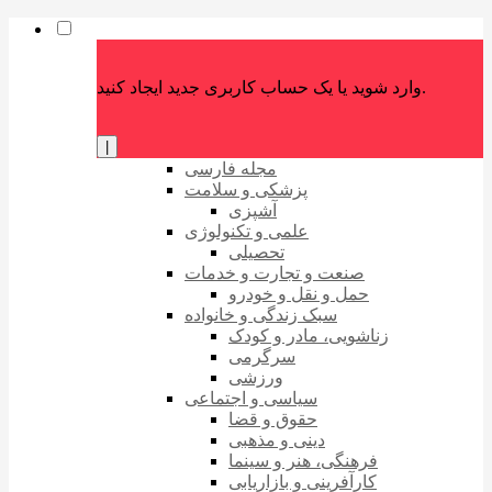
وارد شوید یا یک حساب کاربری جدید ایجاد کنید.
|
مجله فارسی
پزشکی و سلامت
آشپزی
علمی و تکنولوژی
تحصیلی
صنعت و تجارت و خدمات
حمل و نقل و خودرو
سبک زندگی و خانواده
زناشویی، مادر و کودک
سرگرمی
ورزشی
سیاسی و اجتماعی
حقوق و قضا
دینی و مذهبی
فرهنگی، هنر و سینما
کارآفرینی و بازاریابی