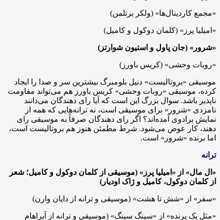
«مجمع کاردینال‌ها» (ولکر برتلمن)
«امیلیا پرز» (کلمان دوکول و کامیل)
«شرور» (جان پاول و استیون شوارتز)
«روبات وحشی» (کریس باورز)
موسیقی «بروتالیست» دنیل بلومبرگ بیشترین سر و صدا را ایجاد
کرده، موسیقی «روبات وحشی» کریس باورز هم می‌تواند مقاومت
ناپذیر باشد. سوال بزرگ این است که آیا رای دهندگان می‌دانند
نامزدی «شرور» برای موسیقی است، نه ترانه‌هایی که همه از
نمایش برادوی آمده‌اند؟ اگر رای دهندگان صرفاً به موسیقی رای
دهند، کار عوض می‌شود. شرط مطمئن هنوز هم بروتالیست است،
اما برنده «شرور» است.
ترانه
«ال مال» از «امیلیا پرز» (موسیقی از کلمان دوکول و کامیل؛ شعر
از کلمان دوکول، کامیل و ژاک اودیار)
«سفر» از «شش تا هشت» (موسیقی و ترانه از دایان وارن)
«مثل یک پرنده» از «سینگ سینگ» (موسیقی و ترانه از آبراهام