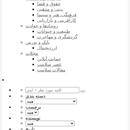
حقوق و قضا
دینی و مذهبی
فرهنگی، هنر و سینما
کارآفرینی و بازاریابی
رویدادها و حوادث
طبیعت و حیوانات
گردشگری و مهاجرت
بانک و بورس
ارزدیجیتال
مجلات
حمایت آنلاین
عصر سلامت
مقالات سلامت
دسته بندی
برچسب
نویسنده
تاریخ