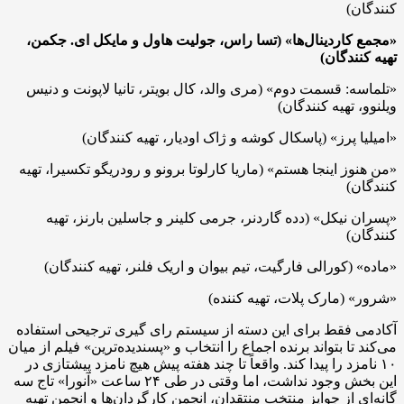
کنندگان)
«مجمع کاردینال‌ها»
(تسا راس، جولیت هاول و مایکل ای. جکمن،
تهیه کنندگان)
«تلماسه: قسمت دوم» (مری والد، کال بویتر، تانیا لاپونت و دنیس
ویلنوو، تهیه کنندگان)
«امیلیا پرز» (پاسکال کوشه و ژاک اودیار، تهیه کنندگان)
«من هنوز اینجا هستم» (ماریا کارلوتا برونو و رودریگو تکسیرا، تهیه
کنندگان)
«پسران نیکل» (دده گاردنر، جرمی کلینر و جاسلین بارنز، تهیه
کنندگان)
«ماده» (کورالی فارگیت، تیم بیوان و اریک فلنر، تهیه کنندگان)
«شرور» (مارک پلات، تهیه کننده)
آکادمی فقط برای این دسته از سیستم رای گیری ترجیحی استفاده
می‌کند تا بتواند برنده اجماع را انتخاب و «پسندیده‌ترین» فیلم از میان
۱۰ نامزد را پیدا کند. واقعاً تا چند هفته پیش هیچ نامزد پیشتازی در
این بخش وجود نداشت، اما وقتی در طی ۲۴ ساعت «آنورا» تاج سه
گانه‌ای از جوایز منتخب منتقدان، انجمن کارگردان‌ها و انجمن تهیه