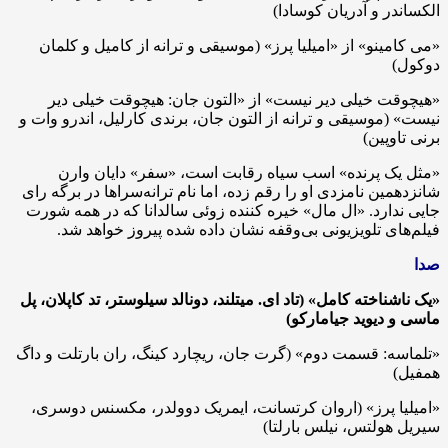
الکساندر و آدریان کوسادا)
«می کامینو» از «امیلیا پرز» (موسیقی و ترانه از کامیل و کلمان
دوکول)
«هیچوقت خیلی دیر نیست» از «التون جان: هیچوقت خیلی دیر
نیست» (موسیقی و ترانه از التون جان، برندی کارلیل، اندرو وات و
برنی تاوپین)
«مثل یک پرنده» اسب سیاه رقابت است، «سفر» دایان وارن
شانزدهمین نامزدی او را رقم زده، اما نام ترانه‌سراها در برگه رای
جایی ندارد. «ال مال» خیره کننده زوئی سالدانا که در همه شورت
فیلم‌های تلویزیونی بی‌وقفه نشان داده شده پیروز خواهد شد.
صدا
«یک ناشناخته کامل» (تاد ای. میتلند، دونالد سیلوستر، تد کاپلان، پل
ماسی و دیوید جیامارکو)
«تلماسه: قسمت دوم» (گرت جان، ریچارد کینگ، ران بارتلت و داگ
همفیل)
«امیلیا پرز» (اروان کرتسانت، ایمریک دوولدر، مکسنس دوسری،
سیریل هولتس، نیلس بارلتا)