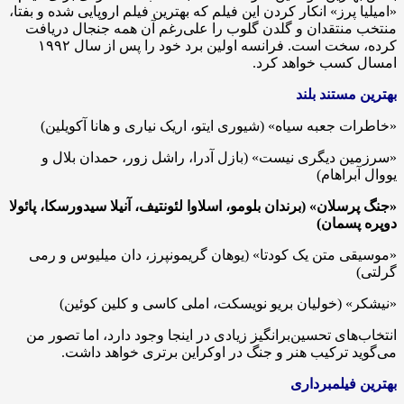
«امیلیا پرز» انکار کردن این فیلم که بهترین فیلم اروپایی شده و بفتا،
منتخب منتقدان و گلدن گلوب را علی‌رغم آن همه جنجال دریافت
کرده، سخت است. فرانسه اولین برد خود را پس از سال ۱۹۹۲
امسال کسب خواهد کرد.
بهترین مستند بلند
«خاطرات جعبه سیاه» (شیوری ایتو، اریک نیاری و هانا آکویلین)
«سرزمین دیگری نیست» (بازل آدرا، راشل زور، حمدان بلال و
یووال آبراهام)
«جنگ پرسلان» (برندان بلومو، اسلاوا لئونتیف، آنیلا سیدورسکا، پائولا
دوپره پسمان)
«موسیقی متن یک کودتا» (یوهان گریمونپرز، دان میلیوس و رمی
گرلتی)
«نیشکر» (خولیان بریو نویسکت، املی کاسی و کلین کوئین)
انتخاب‌های تحسین‌برانگیز زیادی در اینجا وجود دارد، اما تصور من
می‌گوید ترکیب هنر و جنگ در اوکراین برتری خواهد داشت.
بهترین فیلمبرداری