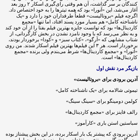
کنندگان بر سر گذاشت، آن هم وقتی رای‌گیری اسکار ۲ روز بعد
آغاز می‌شد، این «آنورا» بود که همه تیترها را به خود اختصاص داد.
اگرچه فیلم «بروتالیست» قطعاً طرفداران خود را دارد و «یک
ناشناخته کامل» هم بسیار مورد پسند افتاد، اما تنها «مجمع
کاردینال‌ها» بود که توانست جایزه بهترین فیلم بفتا را از آن خود کند
و به نظر می‌رسد که با وجود نامزد نشدن در بخش کارگردانی، از
شتاب مشابهی که «آرگو»، «کتاب سبز» و «کودا» برخوردار بودند،
برخوردار است. هر ۳ این فیلم‌ها بهترین فیلم اسکار شدند. من روی
«آنورا» و «مجمع کاردینال‌ها» شرط می‌بندم ولی برنده «مجمع
کاردینال‌ها» است.
بازیگر مرد نقش اول
آدرین برودی برای «بروتالیست»
تیموتی شالامه برای «یک ناشناخته کامل»
کولمن دومینگو برای «سینگ سینگ»
رالف فاینز برای «مجمع کاردینال‌ها»
سباستین استن باری «کارآموز»
آدرین برودی که پیشتر یک بار اسکار برده، در این بخش پیشتاز بوده
و در گلدن گلوب، منتخب منتقدان و بفتا برنده شده است اما به