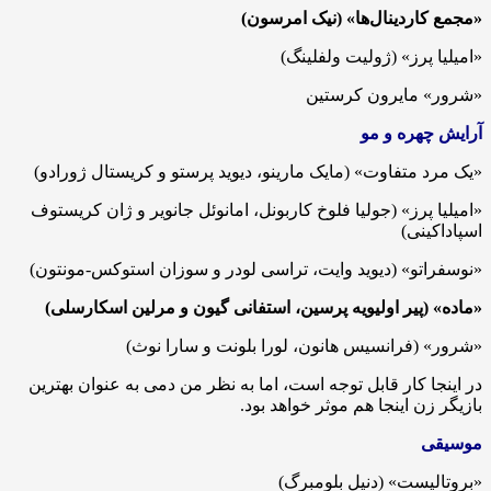
«مجمع کاردینال‌ها» (نیک امرسون)
«امیلیا پرز» (ژولیت ولفلینگ)
«شرور» مایرون کرستین
آرایش چهره و مو
«یک مرد متفاوت» (مایک مارینو، دیوید پرستو و کریستال ژورادو)
«امیلیا پرز» (جولیا فلوخ کاربونل، امانوئل جانویر و ژان کریستوف
اسپاداکینی)
«نوسفراتو» (دیوید وایت، تراسی لودر و سوزان استوکس-مونتون)
«ماده» (پیر اولیویه پرسین، استفانی گیون و مرلین اسکارسلی)
«شرور» (فرانسیس هانون، لورا بلونت و سارا نوث)
در اینجا کار قابل توجه است، اما به نظر من دمی به عنوان بهترین
بازیگر زن اینجا هم موثر خواهد بود.
موسیقی
«بروتالیست» (دنیل بلومبرگ)