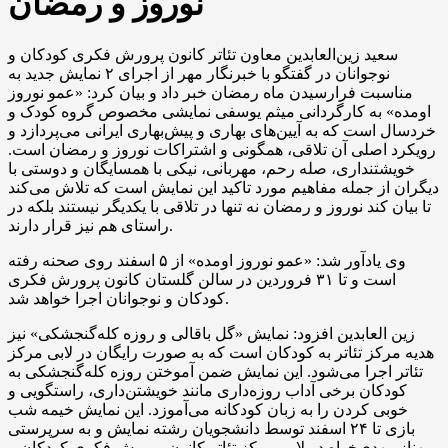
نوروز و رمضان
سعید زین‌العابدین معاون تئاتر کانون پرورش فکری کودکان و
نوجوانان در گفتگو با خبرنگار مهر از اجرای ۲ نمایش جدید به
مناسبت فرارسیدن ماه رمضان خبر داد و بیان کرد: «عمو نوروز
اومده
» به کارگردانی میثم یوسفی نمایشی مخصوص
گروه کودک
و
خردسال است که به آیین‌های بهاری و پیش‌بهاری ایرانی می‌پردازد و
رویکرد اصلی آن تلاقی، همگونی و اشتراکات نوروز و رمضان است.
خویشتنداری،
صله
رحم، مهربانی، نیکی با همسایگان و دوستی با
دیگران از جمله مفاهیم مورد
تاکید
این نمایش است که تلاش می‌کند
تا بیان
کند نوروز و رمضان نه تنها در تلاقی با یکدیگر نیستند بلکه در
راستای هم نیز قرار دارند.
وی یادآور شد: «عمو نوروز
اومده
» از ۵ اسفند روی صحنه رفته
است و تا ۳۱ فروردین در سالن گلستان کانون پرورش فکری
کودکان و نوجوانان اجرا خواهد شد.
زین
العابدین
افزود: نمایش «گل باقالی و روزه کله‌گنجشکی» نیز
هدیه
مرکز تئاتر به کودکان است که به صورت رایگان در لابی مرکز
تئاتر اجرا می‌شود. این نمایش ضمن آموختن روزه کله‌گنجشکی به
کودکان برخی آداب روزه‌داری مانند خویشتن‌داری،
راستگویی
و
خوبی کردن را به زبان کودکانه می‌آموزد. این نمایش خیمه شب
بازی تا ۲۴ اسفند توسط دانشجویان رشته نمایش و به سرپرستی
بهناز مهدی‌خواه در لابی مرکز تئاتر کانون پرورش فکری کودکان و