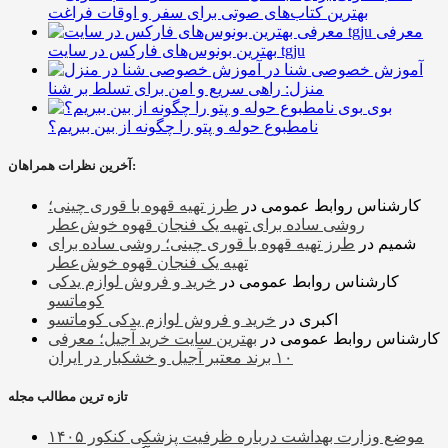
بهترین کتاب‌های صوتی برای سفر و اوقات فراغت
معرفی
بهترین بونوس‌های فارکس در سایت tgju
آموزش خصوصی شنا در
منزل: راهی سریع و امن برای تسلط بر شنا
بوی
نامطبوع حوله و پتو را چگونه از بین ببریم؟
آخرین نظرات همراهان:
کارشناس روابط عمومی
در
طرز تهیه قهوه با قوری چینی؛
روشی ساده برای تهیه یک فنجان قهوه خوش‌عطر
شمیم
در
طرز تهیه قهوه با قوری چینی؛ روشی ساده برای
تهیه یک فنجان قهوه خوش‌عطر
کارشناس روابط عمومی
در
خرید و فروش لوازم یدکی
کوماتسو
اکبری
در
خرید و فروش لوازم یدکی کوماتسو
کارشناس روابط عمومی
در
بهترین سایت خرید آجیل؛ معرفی
۱۰ برند معتبر آجیل و خشکبار در ایران
تازه ترین مطالب مجله
موضع وزارت بهداشت درباره ظرفیت پزشکی کنکور ۱۴۰۵