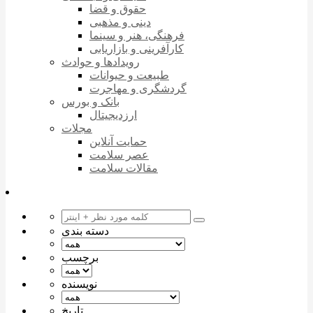
حقوق و قضا
دینی و مذهبی
فرهنگی، هنر و سینما
کارآفرینی و بازاریابی
رویدادها و حوادث
طبیعت و حیوانات
گردشگری و مهاجرت
بانک و بورس
ارزدیجیتال
مجلات
حمایت آنلاین
عصر سلامت
مقالات سلامت
دسته بندی
برچسب
نویسنده
تاریخ