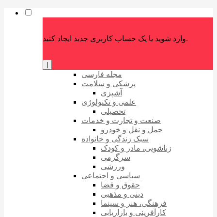
وارد شوید یا یک حساب کاربری جدید ایجاد کنید.
|
مجله فارسی
پزشکی و سلامت
آشپزی
علمی و تکنولوژی
تحصیلی
صنعت و تجارت و خدمات
حمل و نقل و خودرو
سبک زندگی و خانواده
زناشویی، مادر و کودک
سرگرمی
ورزشی
سیاسی و اجتماعی
حقوق و قضا
دینی و مذهبی
فرهنگی، هنر و سینما
کارآفرینی و بازاریابی