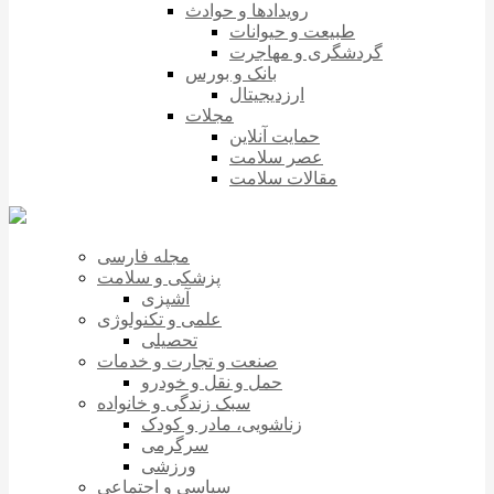
رویدادها و حوادث
طبیعت و حیوانات
گردشگری و مهاجرت
بانک و بورس
ارزدیجیتال
مجلات
حمایت آنلاین
عصر سلامت
مقالات سلامت
مجله فارسی
پزشکی و سلامت
آشپزی
علمی و تکنولوژی
تحصیلی
صنعت و تجارت و خدمات
حمل و نقل و خودرو
سبک زندگی و خانواده
زناشویی، مادر و کودک
سرگرمی
ورزشی
سیاسی و اجتماعی