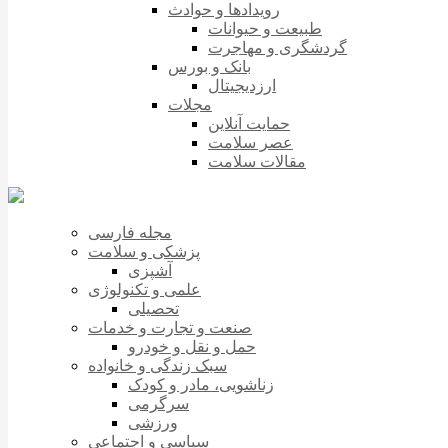
رویدادها و حوادث
طبیعت و حیوانات
گردشگری و مهاجرت
بانک و بورس
ارزدیجیتال
مجلات
حمایت آنلاین
عصر سلامت
مقالات سلامت
مجله فارسی
پزشکی و سلامت
آشپزی
علمی و تکنولوژی
تحصیلی
صنعت و تجارت و خدمات
حمل و نقل و خودرو
سبک زندگی و خانواده
زناشویی، مادر و کودک
سرگرمی
ورزشی
سیاسی و اجتماعی