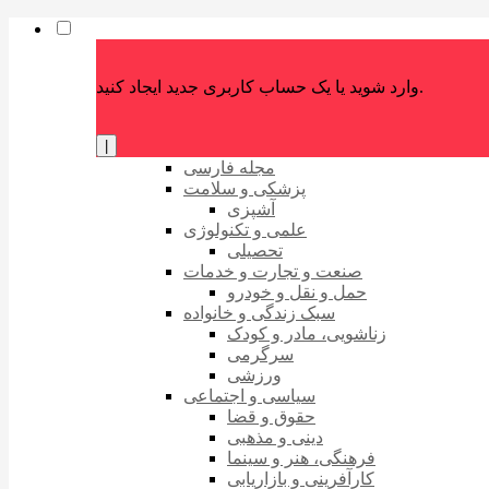
وارد شوید یا یک حساب کاربری جدید ایجاد کنید.
|
مجله فارسی
پزشکی و سلامت
آشپزی
علمی و تکنولوژی
تحصیلی
صنعت و تجارت و خدمات
حمل و نقل و خودرو
سبک زندگی و خانواده
زناشویی، مادر و کودک
سرگرمی
ورزشی
سیاسی و اجتماعی
حقوق و قضا
دینی و مذهبی
فرهنگی، هنر و سینما
کارآفرینی و بازاریابی