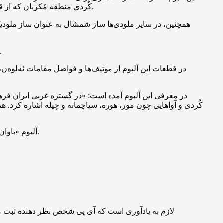
کُردی منطقه مُکریان که از قدیمی‌ترین سازهای موسیقی کُردی است، به جهت هم‌نوایی و همراهی با ساز تنبور به ترتیب توسط نیما شفیعی و عزیز کنگرلو نواخته شده‌اند.
همچنین، در سایر ملودی‌ها ساز شمشال به عنوان ساز ملودی
در سه قطعه با کلامِ کوردسان، شه‌راره ده‌رون و مجنون، کامبیز رجبی آواز و تصنیف ها را با توجه به شاخصه‌های مقامات تنبور اجرا می کند.
در قطعات این آلبوم از موتیف‌ها و فواصل مقامات ئه‌لوه‌ن، 
در معرفی این آلبوم آمده است: «در گستره غربی ایران فره
کُردی و آواهایی چون مور، هوره، سیاچمانه و چپله اشاره کرد.
آلبوم «باوان» از نیمه اول اسفندماه از طریق رسانه‌های مختلف و همچنین بیب تونز در دسترس علاقه‌مندان قرار گرفته است و به زودی منتشر می‌شود.
لازم به یادآوری است که آی پی شخص نظر دهنده ثبت 