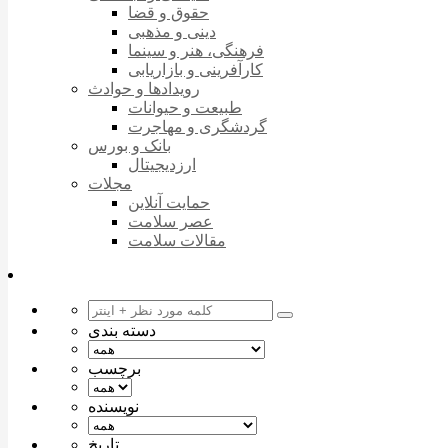
حقوق و قضا
دینی و مذهبی
فرهنگی، هنر و سینما
کارآفرینی و بازاریابی
رویدادها و حوادث
طبیعت و حیوانات
گردشگری و مهاجرت
بانک و بورس
ارزدیجیتال
مجلات
حمایت آنلاین
عصر سلامت
مقالات سلامت
دسته بندی
برچسب
نویسنده
تاریخ