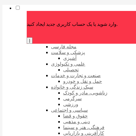
وارد شوید یا یک حساب کاربری جدید ایجاد کنید.
|
مجله فارسی
پزشکی و سلامت
آشپزی
علمی و تکنولوژی
تحصیلی
صنعت و تجارت و خدمات
حمل و نقل و خودرو
سبک زندگی و خانواده
زناشویی، مادر و کودک
سرگرمی
ورزشی
سیاسی و اجتماعی
حقوق و قضا
دینی و مذهبی
فرهنگی، هنر و سینما
کارآفرینی و بازاریابی