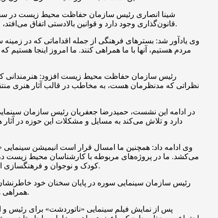
شینا انصاری رئیس سازمان حفاظت محیط زیست در سخنان
قانون‌گذاری وجود دارد و قوانین بالادستی اتفاق می‌افتد، اما اگر مشارکت آحاد جامعه را نداشته باشیم و آن نگاه به محیط زیست و باور به آن شکل نگیرد، در اجرای قوانین با مشکل مواجه می‌شویم.
وی یادآور شد: بسترهای فرهنگی از جمله اقداماتی که در زمینه
مردم هستیم، آنها با ما همراهی کنند. ما امروز اینجا هستیم که
رئیس سازمان حفاظت محیط زیست افزود: هنرمندانی که آث
نظراتی که مدنظرمان هست، به مخاطب در قالب آثار هنری منتقل 
در ادامه این نشست، حمیدرضا جعفریان رئیس سازمان سینمایی 
وی ادامه داد: همچنین ما امسال قرار است انیمیشن سینمایی «
می‌کشد. ما در پروژه‌های مربوطه با کارشناسان محیط زیست در ا
کودک و نوجوان و فرهنگسازی از سنین پایین است که ما این امر را سرلوحه ساخت انیمیشن، سریال و فیلم سینمایی ویژه این گروه سنی با موضوعات مختلف قرار داده‌ایم.
رئیس سازمان سینمایی سوره در پایان سخنان خود خاطرنشان 
همراهی همه اقشار مردم در زمان مشکلات بود اما به محیط زیست نیز توجه ویژه‌ای داشت؛ از جمله اینکه شخصیت اصلی قصه ما یک محیط بان بود.
پس از نمایش فیلم سینمایی «ناتوردشت» برای رئیس و 