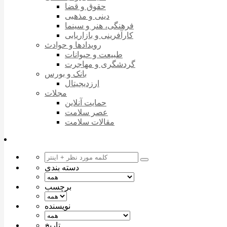
حقوق و قضا
دینی و مذهبی
فرهنگی، هنر و سینما
کارآفرینی و بازاریابی
رویدادها و حوادث
طبیعت و حیوانات
گردشگری و مهاجرت
بانک و بورس
ارزدیجیتال
مجلات
حمایت آنلاین
عصر سلامت
مقالات سلامت
دسته بندی
برچسب
نویسنده
تاریخ