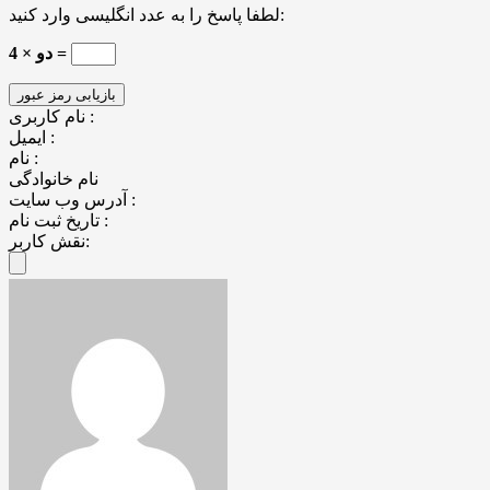
لطفا پاسخ را به عدد انگلیسی وارد کنید:
4 × دو =
نام کاربری :
ایمیل :
نام :
نام خانوادگی
آدرس وب سایت :
تاریخ ثبت نام :
نقش کاربر: