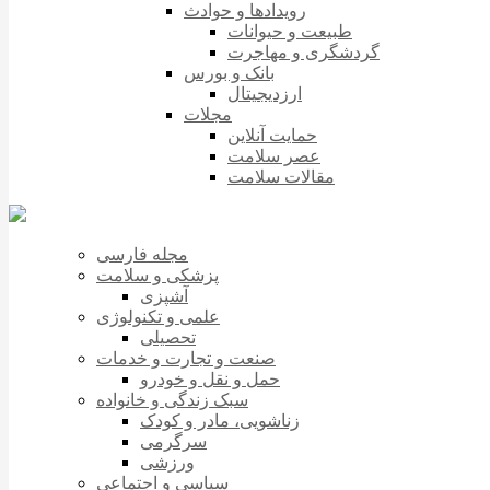
رویدادها و حوادث
طبیعت و حیوانات
گردشگری و مهاجرت
بانک و بورس
ارزدیجیتال
مجلات
حمایت آنلاین
عصر سلامت
مقالات سلامت
مجله فارسی
پزشکی و سلامت
آشپزی
علمی و تکنولوژی
تحصیلی
صنعت و تجارت و خدمات
حمل و نقل و خودرو
سبک زندگی و خانواده
زناشویی، مادر و کودک
سرگرمی
ورزشی
سیاسی و اجتماعی