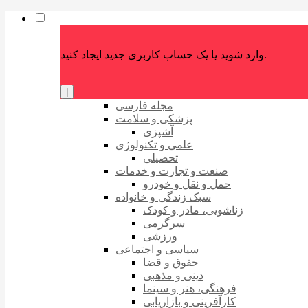
وارد شوید یا یک حساب کاربری جدید ایجاد کنید.
|
مجله فارسی
پزشکی و سلامت
آشپزی
علمی و تکنولوژی
تحصیلی
صنعت و تجارت و خدمات
حمل و نقل و خودرو
سبک زندگی و خانواده
زناشویی، مادر و کودک
سرگرمی
ورزشی
سیاسی و اجتماعی
حقوق و قضا
دینی و مذهبی
فرهنگی، هنر و سینما
کارآفرینی و بازاریابی