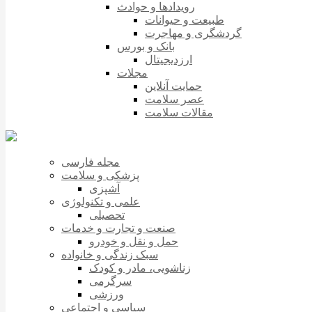
رویدادها و حوادث
طبیعت و حیوانات
گردشگری و مهاجرت
بانک و بورس
ارزدیجیتال
مجلات
حمایت آنلاین
عصر سلامت
مقالات سلامت
مجله فارسی
پزشکی و سلامت
آشپزی
علمی و تکنولوژی
تحصیلی
صنعت و تجارت و خدمات
حمل و نقل و خودرو
سبک زندگی و خانواده
زناشویی، مادر و کودک
سرگرمی
ورزشی
سیاسی و اجتماعی