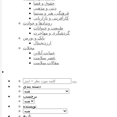
حقوق و قضا
دینی و مذهبی
فرهنگی، هنر و سینما
کارآفرینی و بازاریابی
رویدادها و حوادث
طبیعت و حیوانات
گردشگری و مهاجرت
بانک و بورس
ارزدیجیتال
مجلات
حمایت آنلاین
عصر سلامت
مقالات سلامت
دسته بندی
برچسب
نویسنده
تاریخ