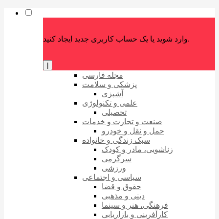
وارد شوید یا یک حساب کاربری جدید ایجاد کنید.
|
مجله فارسی
پزشکی و سلامت
آشپزی
علمی و تکنولوژی
تحصیلی
صنعت و تجارت و خدمات
حمل و نقل و خودرو
سبک زندگی و خانواده
زناشویی، مادر و کودک
سرگرمی
ورزشی
سیاسی و اجتماعی
حقوق و قضا
دینی و مذهبی
فرهنگی، هنر و سینما
کارآفرینی و بازاریابی