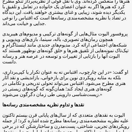
هنرها را منعکس کرده‌اند. وی با نقل قولی از نظریه‌پرداز تنکو مطرح
کرد که هنرها اگر به عنوان اعضای یک خانواده در تعامل و تلفیق با
یکدیگر دیده شوند، زیبایی و غنای بیشتری خواهند یافت. این دیدگاه
در تضاد با نظریه مشخصه‌مندی رسانه‌ها است که اقتباس را نوعی
جدایی و خیانت می‌داند.
پروفسور الیوت مثال‌هایی از گونه‌های ترکیبی و مدیوم‌های هیبریدی
همچون رمان‌های تصویری، باله، سینما، بازی‌های ویدیویی و
شبکه‌های اجتماعی ارائه کرد. مدیوم‌های جدیدی مانند اینستاگرام و
تیک‌تاک نمونه‌هایی از تلفیق هنرها و خلق گونه‌های نوظهور هستند که
الیوت آنها را بازتابی از تغییرات و توسعه در عرصه هنر و رسانه
دانست.
او گفت: «در این چارچوب، اقتباس نه به عنوان تکرار یا کپی‌برداری،
بلکه به مثابه رویکردی نوین برای بازخوانی، بازاندیشی و نقد آثار
هنری مطرح می‌شود. اقتباس می‌تواند تحولی تدریجی و تکاملی در
گونه‌های هنری ایجاد کند؛ همان‌گونه که گونه‌های زیستی در
زیست‌شناسی داروینی طی زمان دگرگون می‌شوند.»
نقدها و تداوم نظریه مشخصه‌مندی رسانه‌ها
الیوت به نقدهای متعددی که از سال‌های پایانی قرن بیستم تاکنون
علیه نظریه مشخصه‌مندی رسانه‌ها مطرح شده اشاره کرد؛ از جمله
رویکردهای تجربی، شناختی، پست‌مدرن و ساختارشکن که در برخی
موارد این نظریه را ناکافی یا محدود دانسته‌اند. اما با وجود این نقدها،