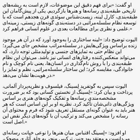
او گفت: «برای فهم دقیق این موضوعات، لازم است به ریشه‌های
تاریخی طبقه‌بندی رسانه‌ها و هنرها بازگردیم. یکی از پیش‌گامان این
طبقه‌بندی، کارل لینه، زیست‌شناس سوئدی قرن هجدهم است که با
توسعه نظام سلسله‌مراتبی در دسته‌بندی گونه‌های زیستی، زمینه‌ای
علمی و نظری برای مطالعات بعدی در علوم انسانی فراهم کرد.»
الیوت توضیح داد: «لینه ساختاری را به‌وجود آورد که در آن هر موجود
زنده براساس ویژگی‌هایش در سلسله‌مراتب مشخص جای می‌گیرد؛
این نظام حتی به تمایزهای جنسی و تولیدمثلی توجه دارد، که
می‌تواند منعکس‌کننده رفتارهای انسانی نیز باشد. می‌توان این نظام
طبقه‌بندی را با روش نام‌گذاری در انسان‌ها، یعنی نام کوچک و نام
خانوادگی، مقایسه کرد؛ این ساختار سلسله‌مراتبی، نظم و تمایز را
در هویت‌ها نشان می‌دهد.»
الیوت سپس به گوتفرید لِسینگ، فیلسوف و نظریه‌پرداز آلمانی،
پرداخت و بیان کرد: «لِسینگ از نخستین کسانی بود که بر ضرورت
مشخصه‌مندی رسانه‌ها و تفکیک گونه‌های هنری بر اساس
ویژگی‌های ذاتی‌شان تأکید کرد. نظریه او بر این اساس است که هر
هنر باید به عنوان گونه‌ای مستقل تعریف شود که فرم و محتوای آن
رسانه را مشخص می‌کند و ترکیب آن با گونه‌های دیگر نقض این
اصل است.»
او افزود: «لِسینگ اقتباس میان هنرها را نوعی خیانت رسانه‌ای
می‌دانست و معتقد بود چنین ترکیبی منجر به خلق آثاری مضحک،