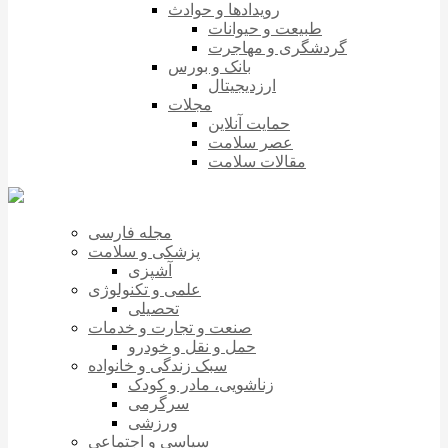
رویدادها و حوادث
طبیعت و حیوانات
گردشگری و مهاجرت
بانک و بورس
ارزدیجیتال
مجلات
حمایت آنلاین
عصر سلامت
مقالات سلامت
مجله فارسی
پزشکی و سلامت
آشپزی
علمی و تکنولوژی
تحصیلی
صنعت و تجارت و خدمات
حمل و نقل و خودرو
سبک زندگی و خانواده
زناشویی، مادر و کودک
سرگرمی
ورزشی
سیاسی و اجتماعی