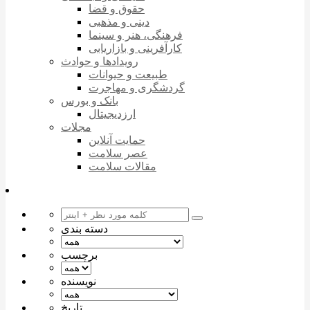
حقوق و قضا
دینی و مذهبی
فرهنگی، هنر و سینما
کارآفرینی و بازاریابی
رویدادها و حوادث
طبیعت و حیوانات
گردشگری و مهاجرت
بانک و بورس
ارزدیجیتال
مجلات
حمایت آنلاین
عصر سلامت
مقالات سلامت
دسته بندی
برچسب
نویسنده
تاریخ