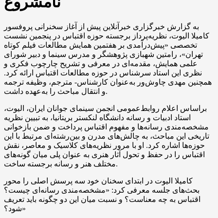
نامشروع
به گزارش خبرگزاری خبرآنلاین پیش از آغاز سخنرانی پروفسور
کامیلا الیوت، نظریه‌پرداز برجسته حوزه اقتباس در پنجمین نشست
تخصصی «پیش‌درآمدی بر هفتمین همایش مطالعات فیلم کوتاه
تهران»، رامتین شهبازی پژوهشگر و مدرس سینما و دبیر شورای
علمی همایش، مقدمه‌ای در معرفی و تشریح چارچوب فکری و
نظری این استاد سرشناس در حوزه مطالعات اقتباس ارائه کرد.
همچنین مهدی چاوش‌ور به‌عنوان کارشناس- مترجم، وظیفه ترجمه
و انتقال مباحث را به‌عهده داشت.
براساس اعلام روابط‌عمومی انجمن سینمای جوانان ایران، الیوت،
استاد ادبیات و رسانه دانشگاه لنکستر بریتانیا، به تبیین نظریه
مشخصه‌مندی رسانه‌ها و مفهوم اقتباس پرداخت و ضمن بازخوانی
تاریخی این مباحث، به چالش‌های مدرن و بین‌رشته‌ای مرتبط با این
حوزه‌ها اشاره کرد. او با مرور نظریه‌های کلاسیک و معاصر، نقش
اقتباس را در حفظ و تحول آثار هنری به عنوان پلی میان گونه‌های
مختلف هنر و رسانه برجسته ساخت.
کامیلا الیوت در ابتدای سخنان خود سه پرسش اصلی را محور
بحث‌های جلسه معرفی کرد: «مشخصه‌مندی رسانه‌ای چیست؟
اقتباس به چه معناست؟ و نسبت میان این دو چگونه باید تعریف
شود؟»