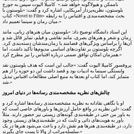
ناممکن و هیولاگونه خواهد شد.» کامیلا الیوت سپس به جورج
بلوستون، نظریه‌پرداز آمریکایی، اشاره کرد و گفت: «بلوستون با
کتاب «Novel to Film» بحث مشخصه‌مندی و اقتباس را به رابطه
میان رمان و سینما تعمیم داد.»
این استاد دانشگاه توضیح داد: «بلوستون میان هنرهای زبانی، مانند
رمان و شعر و هنرهای بصری، مانند نقاشی و فیلم، تمایز قائل شد و
آن‌ها را براساس ویژگی‌های فضامند یا زمان‌مندشان دسته‌بندی کرد.
اگرچه بلوستون بر تفاوت‌های اساسی مدیوم‌ها تأکید داشت، اما
همزمان امکان توافق ضمنی درباره اقتباس را نیز مطرح کرد.»
پروفسور کامیلا الیوت گفت: «جالب این است که هدف بلوستون نقد
وابستگی سینما به ادبیات بود و قصد داشت این دو حوزه را از هم
متمایز کند، اما کتاب او بعدها به منبع اصلی مطالعات اقتباس تبدیل
شد.»
چالش‌های نظریه مشخصه‌مندی رسانه‌ها در دنیای امروز
او با نگاهی نقادانه به نظریه مشخصه‌مندی رسانه‌ها اشاره کرد و
گفت: «این نظریه در واقع حامل ارزش‌ها و باورهای خاصی است که
به باور من حتی در طبقه‌بندی گونه‌های زیستی نیز حضور دارند. مثلاً
باور به هویت‌های ذاتی و ثابت که در طبقه‌بندی‌های زیستی وجود
دارد، در طبقه‌بندی هنرها هم نقش دارد و باعث می‌شود هنرها در یک
سلسله‌مراتب از والا تا پست جای بگیرند.»