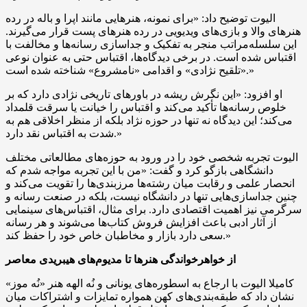
الیوت توضیح داد: «برای نمونه، هنرهایی مانند اپرا و باله در رده
هنرهای والا و بازی‌های ویدیویی در رده هنرهای پست قرار می‌گیرند.
این سلسله‌مراتب منجر به تفکیک و جداسازی رسانه‌ها و مخالفت با
اقتباس شده است. در برخی دیدگاه‌ها، اقتباس حتی به عنوان نوعی
«تلقیح نژادی» و اقدامی «نامشروع» شناخته شده است.»
او افزود: «این نگرش ریشه در باورهای تاریخی نژادی دارد که بر
خلوص رسانه‌ها تأکید می‌کند و اقتباس را خیانت یا سرقت قلمداد
می‌کند؛ این دیدگاه نه تنها در حوزه نژاد بلکه از منظر اخلاقی هم به
شدت به اقتباس نقد دارد.»
الیوت تجربه شخصی خود را در ورود به حوزه‌های مطالعاتی مختلف
دانشگاهی بازگو کرد و گفت: «من با این تجربه مواجه شدم که
انحصار علمی و رقابت میان رشته‌ها مرزبندی‌ها را تقویت می‌کند و
چنین جداسازی‌هایی تنها در دانشگاه نیست، بلکه در صنعت رسانه و
سرگرمی نیز اهمیت اقتصادی دارد. برای مثال، اقتباس‌های سینمایی
از آثار ادبی باعث افزایش فروش کتاب‌ها می‌شوند و هر رسانه
سعی دارد بازار و مخاطبان خاص خود را حفظ کند.»
از خواهرخواندگی هنرها تا مدیوم‌های هیبریدی معاصر
کامیلا الیوت با ارجاع به اسطوره‌های یونانی و نُه الهه هنر «نُه موز»
نشان داد که طبقه‌بندی‌های کهن همواره تمایزات و اشتراکات میان