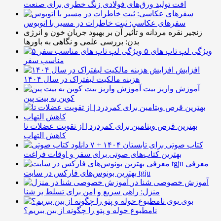
افت تولید ورق‌های فولادی زنگ خطری برای صنعت
سفرهای عکاسی: ثبت خاطرات در مسیر با اتوبوس
زنجیر نقره مردانه و تأثیر آن بر بهبود جریان خون و انرژی
بدن: بررسی علمی و نگاهی به باورها
۵ ویژگی لپ تاپ های
مناسب سفر
افزایش
هزینه مالکیت لیفتراک در سال ۱۴۰۴
آموزش واریز بیت
کوین به بیت پین
بهترین قرص ویتامین برای کمردرد | از تقویت عضلات تا
کاهش التهاب
۷ کتاب صوتی برای تابستان ۱۴۰۴ +
بهترین کتاب‌های صوتی برای سفر و اوقات فراغت
معرفی
بهترین بونوس‌های فارکس در سایت tgju
آموزش خصوصی شنا در
منزل: راهی سریع و امن برای تسلط بر شنا
بوی
نامطبوع حوله و پتو را چگونه از بین ببریم؟