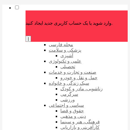
وارد شوید یا یک حساب کاربری جدید ایجاد کنید.
|
مجله فارسی
پزشکی و سلامت
آشپزی
علمی و تکنولوژی
تحصیلی
صنعت و تجارت و خدمات
حمل و نقل و خودرو
سبک زندگی و خانواده
زناشویی، مادر و کودک
سرگرمی
ورزشی
سیاسی و اجتماعی
حقوق و قضا
دینی و مذهبی
فرهنگی، هنر و سینما
کارآفرینی و بازاریابی