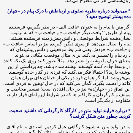
زبان‌شناسی ادراکی مطرح می‌کند.
* می‌توانید درباره نظریه صفوی و ارتباطش با درک پیام در «چهار/
ده» بیشتر توضیح دهید؟
اگر متن یا پیام را به عنوان «بافت الف» در نظر بگیریم، فرستنده
پیام از طریق ۲ بافت دیگر «بافت ب» و «بافت پ» که به ترتیب
نشان‌دهنده شرایط موقعیتی و دانش پیش‌زمینه فرستنده هستند،
پیام را انتقال می‌دهد. از سوی دیگر، گیرنده نیز بر اساس «بافت ب»
و «بافت پ» خودش یعنی شرایط موقعیتی و دانش پیشینه‌ای که
دارد پیام را تفسیر می‌کند. برای مثال موقعیت مکانی می‌تواند
معنای حرف یا نوشته را تغییر دهد. مثلاً تصور کنید روی یک تکه کاغذ
در وسط جاده کلمه گوسفند نوشته شده باشد. چه برداشتی از این
نوشته دارید؟ احتمالا فکر می‌کنید که فردی در کنار جاده گوسفند
می‌فروشد. اما اگر همان فرد در یکی از خیابان های تهران همان
کاغذ را دست بگیرد، گمان می‌کنید که در حال توهین به فردی است.
این اتفاق در «چهار/ده» نیز در حال افتادن است؛ تفسیر مخاطب و
مولف و کارگردان و کاراکتر ها که در شرایط ایزوله‌ای قرار دارند،
متفاوت از یکدیگر است.
* درباره فرایند تولید متن در کارگاه کارگردانی که داشتید صحبت
کردید. چطور متن شکل گرفت؟
ما در تولید متن به شیوه کارگاهی عمل کردیم. استادی به نام آقای
حامدی‌فر داشتیم که در دوره کارشناسی، تئاتر کارگاهی را تدریس