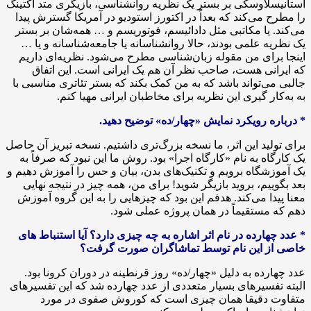
استانیسلاوسکی بر بستر یک نظریه روانشناسی، بازیگری متد اکتینگ
را مطرح می‌کند که بعداً در اکتورز استودیو در آمریکا گسترش پیدا
می‌کند. یا مکاتبی مثل دادائیسم، فوتوریسم و … همه‌شان بر بستر
یک نظریه علمی بودند، حالا روانشناسانه یا جامعه‌شناسانه و یا …
اینجا برای من مقوله زبان‌شناسی مطرح می‌شود. نظریه‌ای داریم
که ایرانی هست، صاحب نظر آن هم یک ایرانی است. این اتفاق
جالبی می‌تواند باشد که به من کمک بکند که بستر تئاتری مناسبی با
به به‌کار گیری این نظریه برای مخاطبان ایرانی مهیا کنم.
* درباره رویکرد نمایش «چهار/ده» توضیح دهید.
برای تولید این اثر، ما نسخه بزرگ‌تری داشتیم. نسخه تبریز آن حاصل
یک کارگاه به نام «کارگاه اجرا» بود. روش ما این نبود که صرفاً به
یک آموزشگاه برویم و تکنیک‌های بدن، بیان و حس را آموزش دهیم و
بعد بگوییم، بروید بازیگر شوید! برای من، همه چیز در نتیجه نهایی
معنا پیدا می‌کند. هدفم این بود که چیزهایی را به این گروه آموزش
دهم که مستقیماً در همان پروژه عملی شود.
* عدد چهارده در نام اثر اشاره به چه چیزی دارد؟ آیا استنباط های
خاصی از این نام توسط تماشاگران صورت گرفت؟
عدد چهارده به دلیل «چهار/ده» روز قرنطینه در دوران کرونا بود.
البته تفسیرهای بسیار متعددی از عدد چهارده شد که این تفسیرهای
متفاوت دقیقا همان چیزی است که کوروش صفوی در مورد