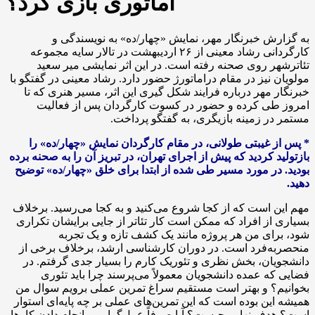
آماتوری بازی کرد؟
به گزارش خبرنگار مهر، نمایش «چهار/ده» به نویسندگی و
کارگردانی رشاد معینی از ۲۶ اردیبهشت در تالار سایه مجموعه
تئاترشهر روی صحنه رفته است. در این اثر نمایشی میر سعید
مولویان نیز در مقام دراماتورژ حضور دارد. رشاد معینی در گفتگو با
خبرنگار مهر درباره فرایند شکل گیری این اثر، مسیر هنری که تا
امروز طی کرده و حضور در کسوت کارگردان پس از فعالیت
مستمر در زمینه بازیگری، به گفتگو پرداخت.
* پس از غیبتی طولانی، در مقام کارگردان نمایش «چهار/ده» را
بازتولید کردید که پیش از اجرای تهران، در تبریز آن را به صحنه برده
بودید. در مورد مسیر طی شده از ابتدا برای خلق «چهار/ده» توضیح
دهید.
مهم این است که از کجا شروع می‌کنید و به کجا می‌رسید. برخلاف
بسیاری از افراد که ممکن است کار تئاتر از جایی برایشان تکراری
شود، برای من هر پروژه مانند یک کشف تازه و یک تجربه
منحصربه‌فرد است. در دوران کارشناسی ارشد، برخلاف برخی از
دانشجویان، بخش نظری و تئوریک کارم را بسیار جدی گرفتم. در
فضایی که عمده دانشجویان معمولاً می‌پرسند چرا باید تئوری
بخوانیم؟ و بهتر است مستقیم سراغ تمرین عملی برویم سوال من
همیشه این بوده است که این تمرین‌های عملی بر چه پایه‌ای استوار
است؟ هدف نهایی چیست؟ آیا صرفاً عمل‌گرایی و انجام دادن کارها