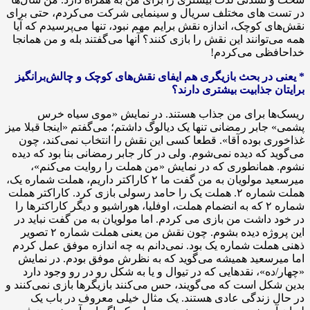
در تست های مختلف سریال و سینمایی شرکت می‌کردم، حتی برای
نقش‌های کوچک، اندازه نقش برایم مهم نبود، تنها می‌پرسیدم که آیا
همه می‌توانند این نقش را بازی کنند؟ آنها می‌گفتند بله و من همانجا
خداحافظی می‌کردم!
* یعنی در بحث بازیگری هم ایفای نقش‌های کوچک و چالش‌برانگیز
برایتان جذابیت بیشتری دارند؟
ریسک‌ها برای من جذاب‌ هستند. در نمایش «موی سیاه خرس
پشمی» جابر رمضانی تنها یک دیالوگ داشتم؛ می‌گفتم «اینجا قبلا میز
غذاخوری بوده آقا». قطعا کسی این نقش را انتخاب نمی‌کند، چون
می‌گوید که دیده نمی‌شوم. ولی در کار جابر رمضانی بنا بود که دیده
نشوم. همانطوری که در نمایش «من هملت را روایت می‌کنم»،
میرسعید مولویان به من گفت ما ۲ کاراکتر داریم، هملت شماره یک،
هملت شماره ۲. هملت یک را حامد رسولی بازی کرد. کاراکتر هملت
شماره ۲ که به انضمام هملت، اوفلیا، هوراشیو و دیگر کاراکترها را
در خود داشت من بازی می کردم. اما مولویان به من گفت نباید در
این پروژه دیده بشوم. چون نقش من یعنی هملت شماره ۲ تصویر
ذهنی هملت شماره یک بود. نمی‌دانم به چه اندازه موفق عمل کردم
اما میرسعید همیشه می‌گوید که به نظرش موفق بودم. در نمایش
«چهار/ده»، نقدهایی که در تیوال و یا به شکل رو در رو وجود دارد
بدین شکل است که می‌گویند، حس می‌کنند بازیگرها بازی نمی‌کنند و
در حال زندگی عادی هستند. یک مثال خیلی معروف در باب یک