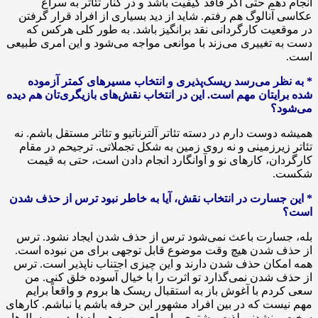
انجام دهم حتی اگر فاقد کیفیت باشد و در کنار تئاتر به سراغ
عکاسی آنالوگ هم رفتم. شاید از دید بسیاری از افراد قرار گرفتن
در موقعیت کارگردانی نقد برانگیز باشد. به طور کلی هرکس که
دست به تغییری می‌زند با موانعی مواجه می‌شود و این امری طبیعی
است.
* به نظر می‌رسد ریسک‌پذیری و انتخاب مسیرهای کمتر آزموده
شده برایتان مهم است. این در انتخاب نقش‌های بازیگری‌تان هم دیده
می‌شود؟
همیشه دوست دارم در دسته تئاتر آلترناتیو و تئاتر مستقل باشم. نه
تئاتر زیرزمینی و نه روی زمین به شکل تجملاتی. ترجیحم در مقام
کارگردان، کارهای نو و آوانگارد انجام دادن است، حتی به قیمت
شکست.
* این جسارت در انتخاب نقش، آیا به خاطر نبود ترس از حذف شدن
است؟
بله، جسارت باعث نمی‌شود ترس از حذف شدن ایجاد نشود. ترس
از حذف شدن هیچ وقت موضوع قابل توجهی برای من نبوده است.
همه امکان حذف شدن دارند و این چیزی اجتناب ناپذیر است. ترس
از حذف شدن نمی‌گذارد تو اثرت را با خیال آسوده خلق کنی. من
سعی کردم با آغوش باز به استقبال ریسک ها بروم و واقعاً برایم
مهم نیست که در بین افراد مشهور این حرفه باشم یا نباشم. کارهای
سخت و نشدنی لذت بیشتری را برای من به همراه دارد. من سال‌ها