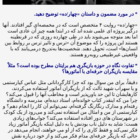
* در مورد مضمون و داستان «چهار/ده» توضیح دهید.
«چهار/ده» روایت ۴ متخصص است که در مخمصه‌ای گیر افتادند. آنها
درگیر پروژه ای علمی شده اند که در ابتدا همه چیز آن عادی است
اما بعد متوجه می‌شوند باید در طی چهارده روزی که در قرنطینه
هستند این پروژه را که موضوع آن «ترس و تاثیر ترس بر روابط بین
انسان‌ها» است، تحویل دهند. شخصیت‌ها به‌تدریج درمی‌یابند که با
واقعیتی غیرطبیعی روبه‌رو هستند.
* تفاوت نگاه در حوزه بازیگری هم برایتان مطرح بوده است؟ مثلاً
مقایسه بازیگران حرفه‌ای با آماتورها؟
دقیقاً، برای من سوال بود که چرا کارگردانانی مثل عباس کیارستمی
و یا سهراب شهید ثالث که از بازیگران آماتور استفاده می‌کردند،
کارهایشان تا این حد باورپذیر است و مخاطب آنها را قبول می‌کند؟
چرا من که اینقدر کتاب خوانده‌ام، استاد دیده‌ام، مدرسه و دانشگاه
رفته‌ام و مدارک رنگارنگ گرفته‌ام، نمی‌توانم آن کار را انجام دهم؟ و
کیارستمی از من و امثال من استفاده نمی‌کند و می‌رود از یک کودک
در شهرستان های دور افتاده استفاده می‌کند؟ جواب‌های زیادی
هست؛ شاید به دلیل ناب بودنش یا به دلیل اینکه بازیگر آماتور زیاد
فکر نمی‌کند و فقط کاری را که از او می خواهند، انجام می‌دهد در
حالی که بازیگر حرفه‌ای مدام فکر می‌کند و از خود درباره نقش