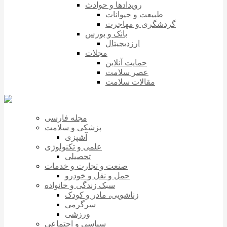
رویدادها و حوادث
طبیعت و حیوانات
گردشگری و مهاجرت
بانک و بورس
ارزدیجیتال
مجلات
حمایت آنلاین
عصر سلامت
مقالات سلامت
مجله فارسی
پزشکی و سلامت
آشپزی
علمی و تکنولوژی
تحصیلی
صنعت و تجارت و خدمات
حمل و نقل و خودرو
سبک زندگی و خانواده
زناشویی، مادر و کودک
سرگرمی
ورزشی
سیاسی و اجتماعی