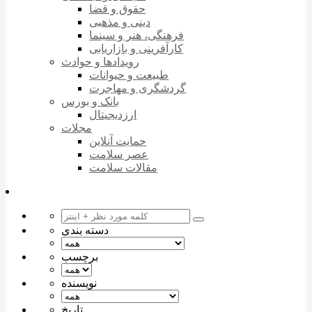
حقوق و قضا
دینی و مذهبی
فرهنگی، هنر و سینما
کارآفرینی و بازاریابی
رویدادها و حوادث
طبیعت و حیوانات
گردشگری و مهاجرت
بانک و بورس
ارزدیجیتال
مجلات
حمایت آنلاین
عصر سلامت
مقالات سلامت
دسته بندی
برچسب
نویسنده
تاریخ