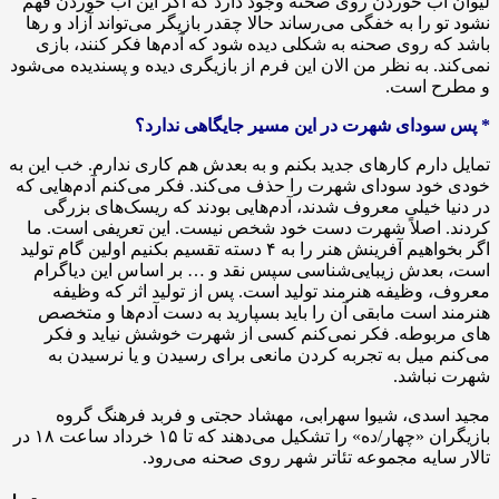
لیوان آب خوردن روی صحنه وجود دارد که اگر این آب خوردن فهم
نشود تو را به خفگی می‌رساند حالا چقدر بازیگر می‌تواند آزاد و رها
باشد که روی صحنه به شکلی دیده شود که آدم‌ها فکر کنند، بازی
نمی‌کند. به نظر من الان این فرم از بازیگری دیده و پسندیده می‌شود
و مطرح است.
* پس سودای شهرت در این مسیر جایگاهی ندارد؟
تمایل دارم کارهای جدید بکنم و به بعدش هم کاری ندارم. خب این به
خودی خود سودای شهرت را حذف می‌کند. فکر می‌کنم آدم‌هایی که
در دنیا خیلی معروف شدند، آدم‌هایی بودند که ریسک‌های بزرگی
کردند. اصلاً شهرت دست خود شخص نیست. این تعریفی است. ما
اگر بخواهیم آفرینش هنر را به ۴ دسته تقسیم بکنیم اولین گام تولید
است، بعدش زیبایی‌شناسی سپس نقد و … بر اساس این دیاگرام
معروف، وظیفه هنرمند تولید است. پس از تولید اثر که وظیفه
هنرمند است مابقی آن را باید بسپارید به دست آدم‌ها و متخصص‌
های مربوطه. فکر نمی‌کنم کسی از شهرت خوشش نیاید و فکر
می‌کنم میل به تجربه کردن مانعی برای رسیدن و یا نرسیدن به
شهرت نباشد.
مجید ‌اسدی، شیوا ‌سهرابی، مهشاد ‌حجتی و فربد ‌فرهنگ گروه
بازیگران «چهار/ده» را تشکیل می‌دهند که تا ۱۵ خرداد ساعت ۱۸ در
تالار سایه مجموعه تئاتر شهر روی صحنه می‌رود.