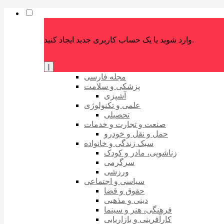
وارد شوید یا یک حساب کاربری جدید ایجاد کنید.
|
مجله فارسی
پزشکی و سلامت
آشپزی
علمی و تکنولوژی
تحصیلی
صنعت و تجارت و خدمات
حمل و نقل و خودرو
سبک زندگی و خانواده
زناشویی، مادر و کودک
سرگرمی
ورزشی
سیاسی و اجتماعی
حقوق و قضا
دینی و مذهبی
فرهنگی، هنر و سینما
کارآفرینی و بازاریابی