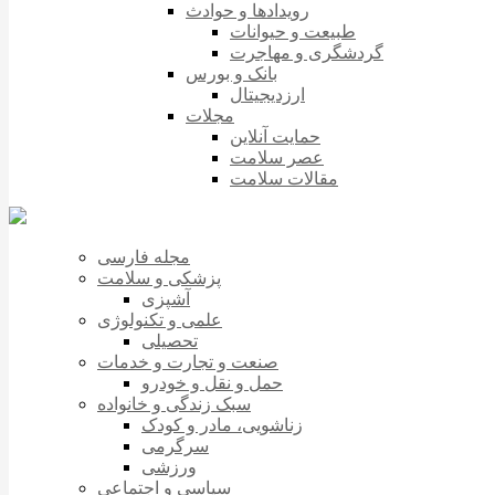
رویدادها و حوادث
طبیعت و حیوانات
گردشگری و مهاجرت
بانک و بورس
ارزدیجیتال
مجلات
حمایت آنلاین
عصر سلامت
مقالات سلامت
مجله فارسی
پزشکی و سلامت
آشپزی
علمی و تکنولوژی
تحصیلی
صنعت و تجارت و خدمات
حمل و نقل و خودرو
سبک زندگی و خانواده
زناشویی، مادر و کودک
سرگرمی
ورزشی
سیاسی و اجتماعی