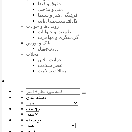
حقوق و قضا
دینی و مذهبی
فرهنگی، هنر و سینما
کارآفرینی و بازاریابی
رویدادها و حوادث
طبیعت و حیوانات
گردشگری و مهاجرت
بانک و بورس
ارزدیجیتال
مجلات
حمایت آنلاین
عصر سلامت
مقالات سلامت
دسته بندی
برچسب
نویسنده
تاریخ