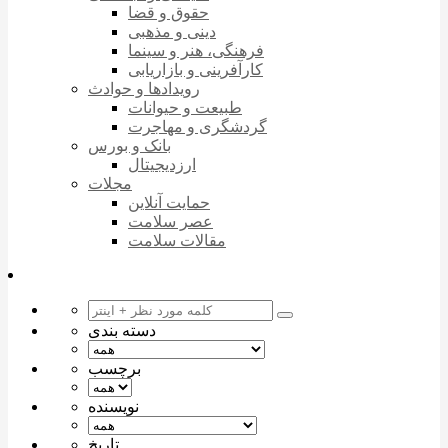
حقوق و قضا
دینی و مذهبی
فرهنگی، هنر و سینما
کارآفرینی و بازاریابی
رویدادها و حوادث
طبیعت و حیوانات
گردشگری و مهاجرت
بانک و بورس
ارزدیجیتال
مجلات
حمایت آنلاین
عصر سلامت
مقالات سلامت
دسته بندی
برچسب
نویسنده
تاریخ