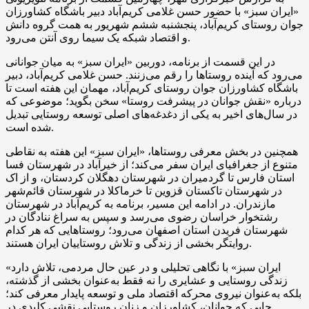
«ایران سبز» با حضور حسن غلامی کریم‌آباد دبیر باشگاه کشاورزان
جوان روستای کریم‌آباد، پنجشنبه ششم شهریور به همت گروه دانش
و اقتصاد شبکه یک سیما روی آنتن می‌رود.
در این قسمت از برنامه، دوربین «ایران سبز» به میان جوانانی
می‌رود که آینده روستاها را رقم می‌زنند. حسن غلامی کریم‌آباد، دبیر
باشگاه کشاورزان جوان روستای کریم‌آباد، مهمان این هفته است تا
درباره «نقش جوانان در پیشرفت روستا» سخن بگوید؛ موضوعی که
در سال‌های اخیر به یکی از دغدغه‌های اصلی توسعه روستایی تبدیل
شده است.
همچنین در بخش معرفی روستاها، «ایران سبز» این هفته به نقاطی
متنوع از جغرافیای ایران سفر می‌کند؛ از خیرآباد در شهرستان فسا
استان فارس تا گردمیران در شهرستان دهگلان کردستان، و از اک
در شهرستان تاکستان قزوین تا خرماکلا در شهرستان قائم‌شهر
مازندران. در ادامه این مسیر، برنامه به کریم‌آباد در شهرستان
رشتخوار خراسان رضوی می‌رسد و سپس به سراغ ننادگان در
شهرستان فریدن استان اصفهان می‌رود؛ روستاهایی که هر کدام
روایتگر بخشی از زندگی و تلاش روستاییان ایران هستند.
«ایران سبز» با نگاهی تحلیلی و در عین حال مردمی، تلاش دارد
زندگی روستایی و عشایری را نه فقط به‌عنوان بخشی از گذشته،
بلکه به‌عنوان نیروی محرکه اقتصاد ملی و توسعه پایدار معرفی کند؛
جایی که جوانان، کشاورزان و زنان روستایی نقشی کلیدی در