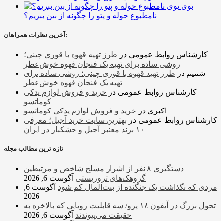
بوی
نامطبوع حوله و پتو را چگونه از بین ببریم؟
آخرین نظرات همراهان:
کارشناس روابط عمومی
در
طرز تهیه قهوه با قوری چینی؛
روشی ساده برای تهیه یک فنجان قهوه خوش‌عطر
شمیم
در
طرز تهیه قهوه با قوری چینی؛ روشی ساده برای
تهیه یک فنجان قهوه خوش‌عطر
کارشناس روابط عمومی
در
خرید و فروش لوازم یدکی
کوماتسو
اکبری
در
خرید و فروش لوازم یدکی کوماتسو
کارشناس روابط عمومی
در
بهترین سایت خرید آجیل؛ معرفی
۱۰ برند معتبر آجیل و خشکبار در ایران
تازه ترین مطالب مجله
دستگیری ۸ نفر از اشرار مسلح شاخص و مرتبطین
گروهک‌های تروریستی
آگوست 6, 2026
مردی که نگذاشت یک جنگنده از بیت‌المال کم شود
آگوست 6,
2026
تحول بزرگ در آیفون ۱۸ پرو/ سه قابلیت رویایی که بالاخره به
حقیقت می‌پیوندند
آگوست 6, 2026