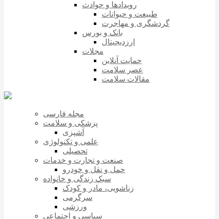
رویدادها و حوادث
طبیعت و حیوانات
گردشگری و مهاجرت
بانک و بورس
ارزدیجیتال
مجلات
حمایت آنلاین
عصر سلامت
مقالات سلامت
مجله فارسی
پزشکی و سلامت
آشپزی
علمی و تکنولوژی
تحصیلی
صنعت و تجارت و خدمات
حمل و نقل و خودرو
سبک زندگی و خانواده
زناشویی، مادر و کودک
سرگرمی
ورزشی
سیاسی و اجتماعی