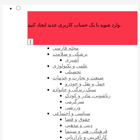
وارد شوید یا یک حساب کاربری جدید ایجاد کنید.
|
مجله فارسی
پزشکی و سلامت
آشپزی
علمی و تکنولوژی
تحصیلی
صنعت و تجارت و خدمات
حمل و نقل و خودرو
سبک زندگی و خانواده
زناشویی، مادر و کودک
سرگرمی
ورزشی
سیاسی و اجتماعی
حقوق و قضا
دینی و مذهبی
فرهنگی، هنر و سینما
کارآفرینی و بازاریابی