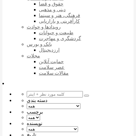
حقوق و قضا
دینی و مذهبی
فرهنگی، هنر و سینما
کارآفرینی و بازاریابی
رویدادها و حوادث
طبیعت و حیوانات
گردشگری و مهاجرت
بانک و بورس
ارزدیجیتال
مجلات
حمایت آنلاین
عصر سلامت
مقالات سلامت
دسته بندی
برچسب
نویسنده
تاریخ