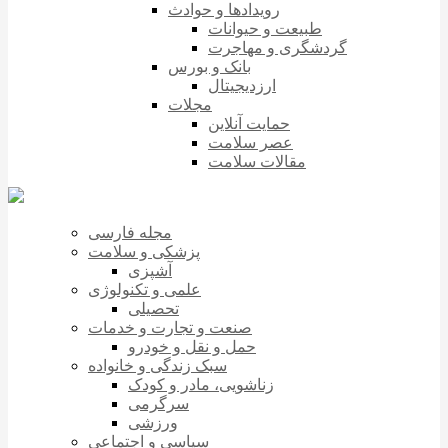
رویدادها و حوادث
طبیعت و حیوانات
گردشگری و مهاجرت
بانک و بورس
ارزدیجیتال
مجلات
حمایت آنلاین
عصر سلامت
مقالات سلامت
مجله فارسی
پزشکی و سلامت
آشپزی
علمی و تکنولوژی
تحصیلی
صنعت و تجارت و خدمات
حمل و نقل و خودرو
سبک زندگی و خانواده
زناشویی، مادر و کودک
سرگرمی
ورزشی
سیاسی و اجتماعی