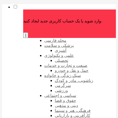
وارد شوید یا یک حساب کاربری جدید ایجاد کنید.
|
مجله فارسی
پزشکی و سلامت
آشپزی
علمی و تکنولوژی
تحصیلی
صنعت و تجارت و خدمات
حمل و نقل و خودرو
سبک زندگی و خانواده
زناشویی، مادر و کودک
سرگرمی
ورزشی
سیاسی و اجتماعی
حقوق و قضا
دینی و مذهبی
فرهنگی، هنر و سینما
کارآفرینی و بازاریابی