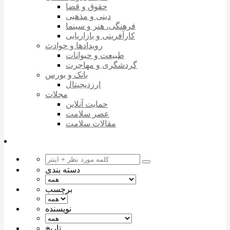
حقوق و قضا
دینی و مذهبی
فرهنگی، هنر و سینما
کارآفرینی و بازاریابی
رویدادها و حوادث
طبیعت و حیوانات
گردشگری و مهاجرت
بانک و بورس
ارزدیجیتال
مجلات
حمایت آنلاین
عصر سلامت
مقالات سلامت
دسته بندی
برچسب
نویسنده
تاریخ