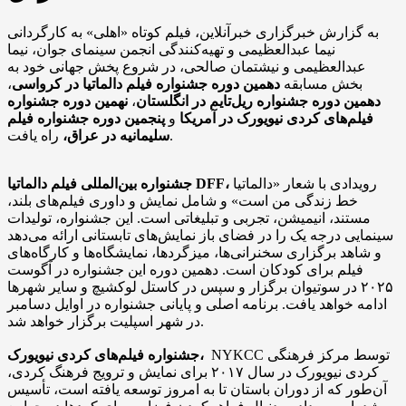
به گزارش خبرگزاری خبرآنلاین، فیلم کوتاه «اهلی» به کارگردانی
نیما عبدالعظیمی و تهیه‌کنندگی انجمن سینمای جوان، نیما
عبدالعظیمی و نیشتمان صالحی، در شروع پخش جهانی خود به
بخش مسابقه
دهمین دوره جشنواره فیلم دالماتیا در کرواسی
،
دهمین دوره جشنواره ریل‌تایم در انگلستان
،
نهمین دوره جشنواره
فیلم‌های کردی نیویورک در آمریکا
و
پنجمین دوره جشنواره فیلم
راه یافت.
سلیمانیه در عراق،
رویدادی با شعار «دالماتیا
جشنواره بین‌المللی فیلم دالماتیا DFF،
خط زندگی من است» و شامل نمایش و داوری فیلم‌های بلند،
مستند، انیمیشن، تجربی و تبلیغاتی است. این جشنواره، تولیدات
سینمایی درجه یک را در فضای باز نمایش‌های تابستانی ارائه می‌دهد
و شاهد برگزاری سخنرانی‌ها، میزگردها، نمایشگاه‌ها و کارگاه‌های
فیلم برای کودکان است. دهمین دوره این جشنواره در آگوست
۲۰۲۵ در سوتیوان برگزار و سپس در کاستل لوکشیچ و سایر شهرها
ادامه خواهد یافت. برنامه اصلی و پایانی جشنواره در اوایل دسامبر
در شهر اسپلیت برگزار خواهد شد.
NYKCC توسط مرکز فرهنگی
جشنواره فیلم‌های کردی نیویورک، ‌
کردی نیویورک در سال ۲۰۱۷ برای نمایش و ترویج فرهنگ کردی،
آن‌طور که از دوران باستان تا به امروز توسعه یافته است، تأسیس