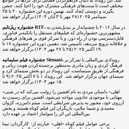
شد. این رویداد به دنبال فراهم‌کردن فضایی برای کردها در جوامع
مختلف است تا سنت‌های فرهنگی مشترک خود را احیا کنند، جشن
بگیرند و دوستی ایجاد کنند. نهمین دوره این جشنواره ۲۰ تا ۲۵
سپتامبر ۲۰۲۵ (۲۸ مهر تا ۳ آبان ۱۴۰۴) برگزار خواهد شد.
در سال ۲۰۱۶ با چشم‌انداز بر تبدیل‌شدن به
جشنواره ریل‌تایم RTF،
مشهورترین جشنواره‌ای که فیلم‌های مستقل را باتکیه‌بر فناوری،
قابل‌دسترسی بودن از راه دور، و با تمرکز قوی بر هنرهای فرهنگی
و خلاقانه ترویج می‌دهد، تأسیس شد. دهمین دوره این جشنواره ۱۷ تا
۱۹ اکتبر ۲۰۲۵ (۲۵ تا ۲۷ مهر ۱۴۰۴) برگزار خواهد شد.
رویدادی بین‌المللی با تمرکز بر
جشنواره فیلم سلیمانیه Slemani،
فرهنگ کردی و زبان مادری به‌منظور برجسته‌کردن هویت زبانی و
فرهنگی از طریق سینماست. این رویداد در دو بخش سینمای کرد و
سینمای جهان برگزار خواهد شد. این رویداد ۱ تا ۷ اکتبر ۲۰۲۵ (۹ تا
۱۵ مهر ۱۴۰۴) برگزار خواهد شد.
«اهلی» داستان مردی به نام افشین را روایت می‌کند که در شبی
مهتابی با موجودی جادویی مواجه می‌شود. افشین برای رسیدن به
آرزوی خود، مجبور به پذیرش شرایطی است. میثم دامن‌زه، کژوان
محمدی و شیما ملایی، بازیگران این فیلم کوتاه هستند و پخش
بین‌المللی این اثر را سولماز اعتماد بر عهده دارد.
برخی عوامل فیلم کوتاه «اهلی» عبارتند از: کارگردان: نیما