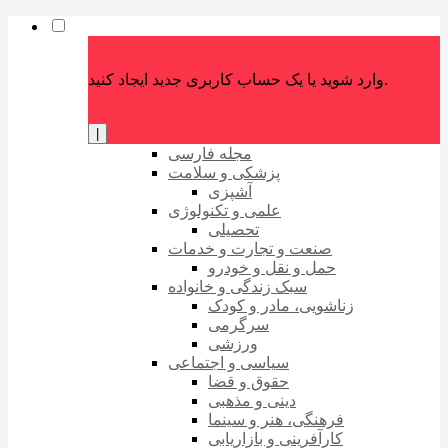
وارد شوید یا یک حساب کاربری جدید ایجاد کنید.
|
مجله فارسی
پزشکی و سلامت
آشپزی
علمی و تکنولوژی
تحصیلی
صنعت و تجارت و خدمات
حمل و نقل و خودرو
سبک زندگی و خانواده
زناشویی، مادر و کودک
سرگرمی
ورزشی
سیاسی و اجتماعی
حقوق و قضا
دینی و مذهبی
فرهنگی، هنر و سینما
کارآفرینی و بازاریابی