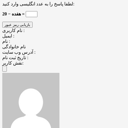
لطفا پاسخ را به عدد انگلیسی وارد کنید:
20 − هفده =
نام کاربری :
ایمیل :
نام :
نام خانوادگی
آدرس وب سایت :
تاریخ ثبت نام :
نقش کاربر: