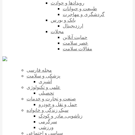
رویدادها و حوادث
طبیعت و حیوانات
گردشگری و مهاجرت
بانک و بورس
ارزدیجیتال
مجلات
حمایت آنلاین
عصر سلامت
مقالات سلامت
مجله فارسی
پزشکی و سلامت
آشپزی
علمی و تکنولوژی
تحصیلی
صنعت و تجارت و خدمات
حمل و نقل و خودرو
سبک زندگی و خانواده
زناشویی، مادر و کودک
سرگرمی
ورزشی
سیاسی و اجتماعی