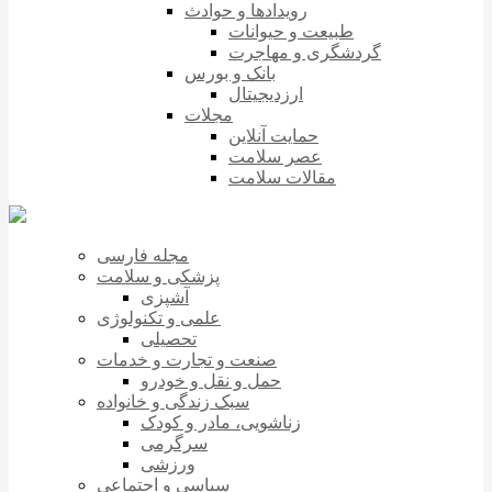
رویدادها و حوادث
طبیعت و حیوانات
گردشگری و مهاجرت
بانک و بورس
ارزدیجیتال
مجلات
حمایت آنلاین
عصر سلامت
مقالات سلامت
مجله فارسی
پزشکی و سلامت
آشپزی
علمی و تکنولوژی
تحصیلی
صنعت و تجارت و خدمات
حمل و نقل و خودرو
سبک زندگی و خانواده
زناشویی، مادر و کودک
سرگرمی
ورزشی
سیاسی و اجتماعی