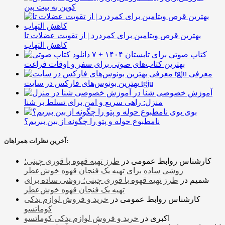
کوین به بیت پین
بهترین قرص ویتامین برای کمردرد | از تقویت عضلات تا
کاهش التهاب
۷ کتاب صوتی برای تابستان ۱۴۰۴ +
بهترین کتاب‌های صوتی برای سفر و اوقات فراغت
معرفی
بهترین بونوس‌های فارکس در سایت tgju
آموزش خصوصی شنا در
منزل: راهی سریع و امن برای تسلط بر شنا
بوی
نامطبوع حوله و پتو را چگونه از بین ببریم؟
آخرین نظرات همراهان:
کارشناس روابط عمومی
در
طرز تهیه قهوه با قوری چینی؛
روشی ساده برای تهیه یک فنجان قهوه خوش‌عطر
شمیم
در
طرز تهیه قهوه با قوری چینی؛ روشی ساده برای
تهیه یک فنجان قهوه خوش‌عطر
کارشناس روابط عمومی
در
خرید و فروش لوازم یدکی
کوماتسو
اکبری
در
خرید و فروش لوازم یدکی کوماتسو