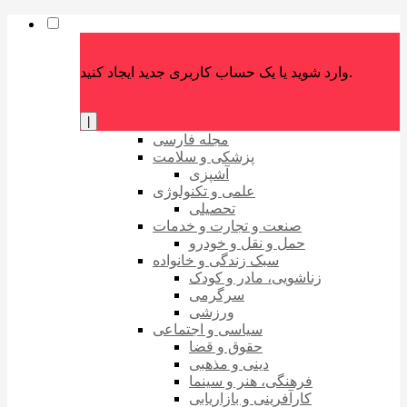
وارد شوید یا یک حساب کاربری جدید ایجاد کنید.
|
مجله فارسی
پزشکی و سلامت
آشپزی
علمی و تکنولوژی
تحصیلی
صنعت و تجارت و خدمات
حمل و نقل و خودرو
سبک زندگی و خانواده
زناشویی، مادر و کودک
سرگرمی
ورزشی
سیاسی و اجتماعی
حقوق و قضا
دینی و مذهبی
فرهنگی، هنر و سینما
کارآفرینی و بازاریابی