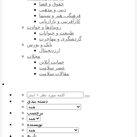
حقوق و قضا
دینی و مذهبی
فرهنگی، هنر و سینما
کارآفرینی و بازاریابی
رویدادها و حوادث
طبیعت و حیوانات
گردشگری و مهاجرت
بانک و بورس
ارزدیجیتال
مجلات
حمایت آنلاین
عصر سلامت
مقالات سلامت
دسته بندی
برچسب
نویسنده
تاریخ