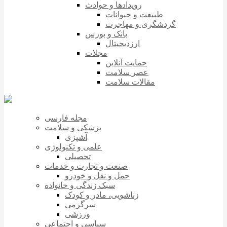
رویدادها و حوادث
طبیعت و حیوانات
گردشگری و مهاجرت
بانک و بورس
ارزدیجیتال
مجلات
حمایت آنلاین
عصر سلامت
مقالات سلامت
مجله فارسی
پزشکی و سلامت
آشپزی
علمی و تکنولوژی
تحصیلی
صنعت و تجارت و خدمات
حمل و نقل و خودرو
سبک زندگی و خانواده
زناشویی، مادر و کودک
سرگرمی
ورزشی
سیاسی و اجتماعی