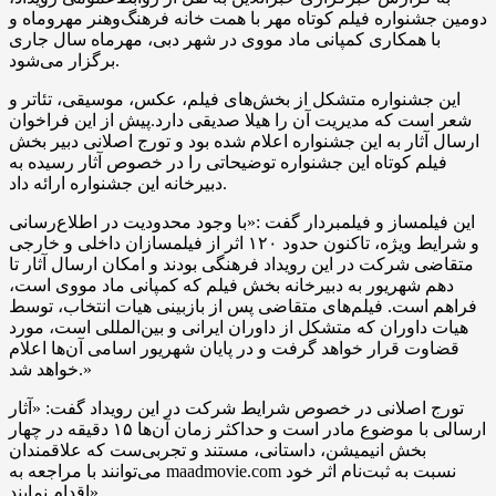
دومین جشنواره فیلم کوتاه مهر با همت خانه فرهنگ‌وهنر مهروماه و
با همکاری کمپانی ماد مووی در شهر دبی، مهرماه سال جاری
برگزار می‌شود.
این جشنواره متشکل از بخش‌های فیلم، عکس، موسیقی، تئاتر و
شعر است که مدیریت آن را هیلا صدیقی دارد.پیش از این فراخوان
ارسال آثار به این جشنواره اعلام شده بود و تورج اصلانی دبیر بخش
فیلم کوتاه این جشنواره توضیحاتی را در خصوص آثار رسیده به
دبیرخانه این جشنواره ارائه داد.
این فیلمساز و فیلمبردار گفت :«با وجود محدودیت در اطلاع‌رسانی
و شرایط ویژه، تاکنون حدود ۱۲۰ اثر از فیلمسازان داخلی و خارجی
متقاضی شرکت در این رویداد فرهنگی بودند و امکان ارسال آثار تا
دهم شهریور به دبیرخانه بخش فیلم که کمپانی ماد مووی است،
فراهم است. فیلم‌های متقاضی پس از بازبینی هیات انتخاب، توسط
هیات داوران که متشکل از داوران ایرانی و بین‌المللی است، مورد
قضاوت قرار خواهد گرفت و در پایان شهریور اسامی آن‌ها اعلام
خواهد شد.»
تورج اصلانی در خصوص شرایط شرکت در این رویداد گفت: «آثار
ارسالی با موضوع مادر است و حداکثر زمان آن‌ها ۱۵ دقیقه در چهار
بخش انیمیشن، داستانی، مستند و تجربی‌ست که علاقمندان
می‌توانند با مراجعه به maadmovie.com نسبت به ثبت‌نام اثر خود
اقدام نمایند».