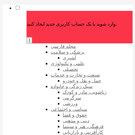
وارد شوید یا یک حساب کاربری جدید ایجاد کنید.
|
مجله فارسی
پزشکی و سلامت
آشپزی
علمی و تکنولوژی
تحصیلی
صنعت و تجارت و خدمات
حمل و نقل و خودرو
سبک زندگی و خانواده
زناشویی، مادر و کودک
سرگرمی
ورزشی
سیاسی و اجتماعی
حقوق و قضا
دینی و مذهبی
فرهنگی، هنر و سینما
کارآفرینی و بازاریابی