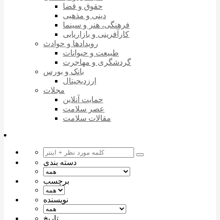
حقوق و قضا
دینی و مذهبی
فرهنگی، هنر و سینما
کارآفرینی و بازاریابی
رویدادها و حوادث
طبیعت و حیوانات
گردشگری و مهاجرت
بانک و بورس
ارزدیجیتال
مجلات
حمایت آنلاین
عصر سلامت
مقالات سلامت
دسته بندی
برچسب
نویسنده
تاریخ