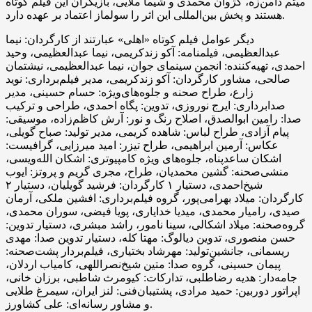
میثم دامن‌زه، کژوان محمدی و شیما ملایی، بازیگران این فیلم کوتاه
هستند و پخش بین‌المللی این اثر را سولماز اعتماد بر عهده دارد.
دیگر عوامل فیلم کوتاه «اهلی» عبارتند از کارگردان: نیما
عبدالعظیمی، فیلمنامه‌: آکو زندکریمی، نیما عبدالعظیمی، وحید
احمدی، تهیه‌کننده: انجمن سینمای جوان، نیما عبدالعظیمی، نیشتمان
صالحی، مشاور کارگردان: آکو زندکریمی، مدیر فیلم‌برداری: نوید
زارع، طراح صحنه و جلوه‌های‌ویژه: حسام حسینی، مدیر
صدابرداری: ایرج نوروزی، تدوین: پگاه احمدی، طراحی و ترکیب
صدا: رامین ابوالصدق، اصلاح رنگ و نور: آرش کاظم‌زاده، موسیقی:
پیام آزادی، طراح لباس: شاهده کریمی، مدیر تولید: صباح گویلی،
عکاس: آرمین ابراهیمی، طراح تیزر: امید میرزایی، گرافیست:
اشکان ساعدپناه، جلوه‌های ویژه کامپیوتری: اشکان الله‌ویسی،
منشی‌صحنه: گشین محمدیان، طراح، مجری گریم و پروتز: ایوب
شیخ‌احمدی، دستیار ۱ کارگردان: فرشید گویلیان، دستیار ۲
کارگردان: میلاد بهرامی‌پور، گروه فیلم‌برداری: افشین ملکی، آرمان
صیدی، رامیار محمدی، میدیا خدایاری، پویا فیضی، سوران محمدی،
گروه‌صحنه: میلاد اشکالی، سینا نامور، راشد مبشری، دستیار تدوین:
حسن منصوری، تدوین دیالوگ: مهتا کله، دستیار تدوین صدا: مهدی
ریسمانی، جانشین‌تولید: مهرشاد بختیاری، فیلم‌بردار پشت‌صحنه:
پیمان حسینی، گروه صدا: متین شیخ‌نصراللهی، کامیاب اردلان،
جامه‌دار: هدیه رضاطلبی، تدارکات: کیومرث شاطبی، برزان خانی،
اپراتور دوربین: حمید مرادی، پشتیبان‌فنی: لنز ایران، سیمرغ طلایی
و مشاور رسانه‌ای: علی کشاورز.