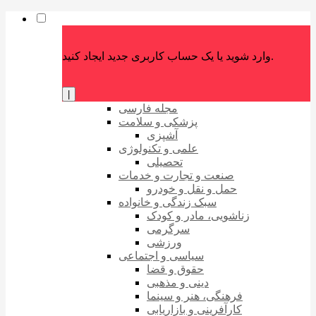
وارد شوید یا یک حساب کاربری جدید ایجاد کنید.
|
مجله فارسی
پزشکی و سلامت
آشپزی
علمی و تکنولوژی
تحصیلی
صنعت و تجارت و خدمات
حمل و نقل و خودرو
سبک زندگی و خانواده
زناشویی، مادر و کودک
سرگرمی
ورزشی
سیاسی و اجتماعی
حقوق و قضا
دینی و مذهبی
فرهنگی، هنر و سینما
کارآفرینی و بازاریابی