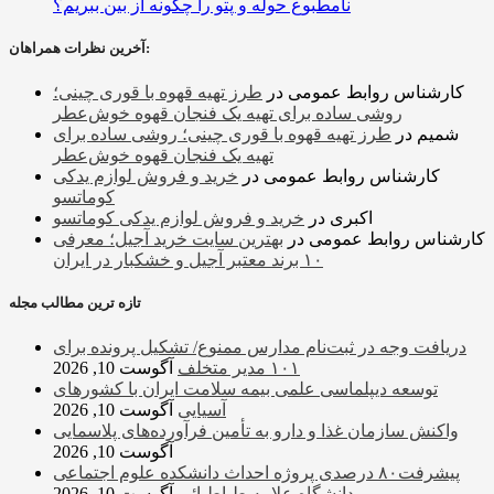
نامطبوع حوله و پتو را چگونه از بین ببریم؟
آخرین نظرات همراهان:
کارشناس روابط عمومی
در
طرز تهیه قهوه با قوری چینی؛
روشی ساده برای تهیه یک فنجان قهوه خوش‌عطر
شمیم
در
طرز تهیه قهوه با قوری چینی؛ روشی ساده برای
تهیه یک فنجان قهوه خوش‌عطر
کارشناس روابط عمومی
در
خرید و فروش لوازم یدکی
کوماتسو
اکبری
در
خرید و فروش لوازم یدکی کوماتسو
کارشناس روابط عمومی
در
بهترین سایت خرید آجیل؛ معرفی
۱۰ برند معتبر آجیل و خشکبار در ایران
تازه ترین مطالب مجله
دریافت وجه در ثبت‌نام مدارس ممنوع/ تشکیل پرونده برای
۱۰۱ مدیر متخلف
آگوست 10, 2026
توسعه دیپلماسی علمی بیمه سلامت ایران با کشورهای
آسیایی
آگوست 10, 2026
واکنش سازمان غذا و دارو به تأمین فرآورده‌های پلاسمایی
آگوست 10, 2026
پیشرفت۸۰ درصدی پروژه احداث دانشکده علوم اجتماعی
دانشگاه علامه طباطبائی
آگوست 10, 2026