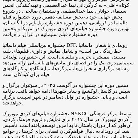
کوتاه «اهلی» به کارگردانی نیما عبدالعظیمی و تهیه‌کنندگی انجمن
سینمای جوانان، نیما عبدالعظیمی و نیشتمان صالحی، در شروع
پخش جهانی خود به بخش مسابقه دهمین دوره جشنواره فیلم
دالماتیا در کرواسی، دهمین دوره جشنواره ریل‌تایم در انگلستان،
نهمین دوره جشنواره فیلم‌های کردی نیویورک در آمریکا و پنجمین
دوره جشنواره فیلم سلیمانیه در عراق، راه یافت.
جشنواره بین‌المللی فیلم دالماتیا DFF، رویدادی با شعار «دالماتیا
خط زندگی من است» و شامل نمایش و داوری فیلم‌های بلند،
مستند، انیمیشن، تجربی و تبلیغاتی است. این جشنواره، تولیدات
سینمایی درجه یک را در فضای باز نمایش‌های تابستانی ارائه می‌دهد
و شاهد برگزاری سخنرانی‌ها، میزگردها، نمایشگاه‌ها و کارگاه‌های
فیلم برای کودکان است.
دهمین دوره این جشنواره در آگوست ۲۰۲۵ در سوتیوان برگزار و
سپس در کاستل لوکشیچ و سایر شهرها ادامه خواهد یافت. برنامه
اصلی و پایانی جشنواره در اوایل دسامبر در شهر اسپلیت برگزار
خواهد شد.
جشنواره فیلم‌های کردی نیویورک، NYKCC توسط مرکز فرهنگی
کردی نیویورک در سال ۲۰۱۷ برای نمایش و ترویج فرهنگ کردی،
آن‌طور که از دوران باستان تا به امروز توسعه یافته است، تأسیس
شد. این رویداد به دنبال فراهم‌کردن فضایی برای کردها در جوامع
مختلف است تا سنت‌های فرهنگی مشترک خود را احیا کنند، جشن