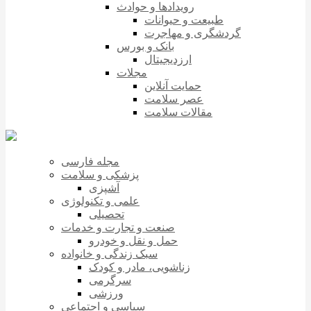
رویدادها و حوادث
طبیعت و حیوانات
گردشگری و مهاجرت
بانک و بورس
ارزدیجیتال
مجلات
حمایت آنلاین
عصر سلامت
مقالات سلامت
مجله فارسی
پزشکی و سلامت
آشپزی
علمی و تکنولوژی
تحصیلی
صنعت و تجارت و خدمات
حمل و نقل و خودرو
سبک زندگی و خانواده
زناشویی، مادر و کودک
سرگرمی
ورزشی
سیاسی و اجتماعی