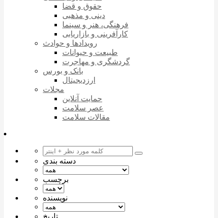
حقوق و قضا
دینی و مذهبی
فرهنگی، هنر و سینما
کارآفرینی و بازاریابی
رویدادها و حوادث
طبیعت و حیوانات
گردشگری و مهاجرت
بانک و بورس
ارزدیجیتال
مجلات
حمایت آنلاین
عصر سلامت
مقالات سلامت
دسته بندی
برچسب
نویسنده
تاریخ