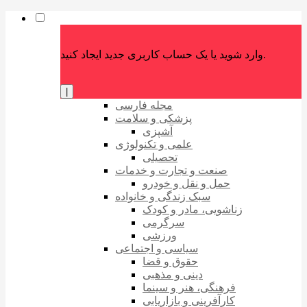
وارد شوید یا یک حساب کاربری جدید ایجاد کنید.
|
مجله فارسی
پزشکی و سلامت
آشپزی
علمی و تکنولوژی
تحصیلی
صنعت و تجارت و خدمات
حمل و نقل و خودرو
سبک زندگی و خانواده
زناشویی، مادر و کودک
سرگرمی
ورزشی
سیاسی و اجتماعی
حقوق و قضا
دینی و مذهبی
فرهنگی، هنر و سینما
کارآفرینی و بازاریابی