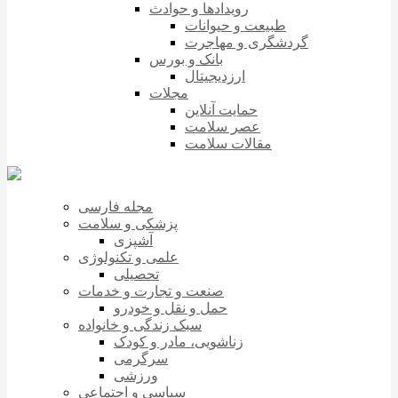
رویدادها و حوادث
طبیعت و حیوانات
گردشگری و مهاجرت
بانک و بورس
ارزدیجیتال
مجلات
حمایت آنلاین
عصر سلامت
مقالات سلامت
مجله فارسی
پزشکی و سلامت
آشپزی
علمی و تکنولوژی
تحصیلی
صنعت و تجارت و خدمات
حمل و نقل و خودرو
سبک زندگی و خانواده
زناشویی، مادر و کودک
سرگرمی
ورزشی
سیاسی و اجتماعی