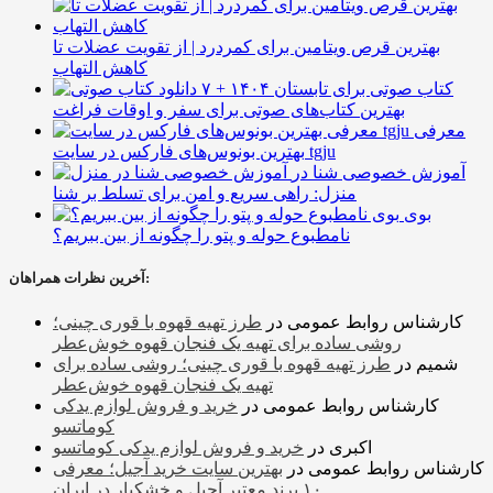
بهترین قرص ویتامین برای کمردرد | از تقویت عضلات تا
کاهش التهاب
۷ کتاب صوتی برای تابستان ۱۴۰۴ +
بهترین کتاب‌های صوتی برای سفر و اوقات فراغت
معرفی
بهترین بونوس‌های فارکس در سایت tgju
آموزش خصوصی شنا در
منزل: راهی سریع و امن برای تسلط بر شنا
بوی
نامطبوع حوله و پتو را چگونه از بین ببریم؟
آخرین نظرات همراهان:
کارشناس روابط عمومی
در
طرز تهیه قهوه با قوری چینی؛
روشی ساده برای تهیه یک فنجان قهوه خوش‌عطر
شمیم
در
طرز تهیه قهوه با قوری چینی؛ روشی ساده برای
تهیه یک فنجان قهوه خوش‌عطر
کارشناس روابط عمومی
در
خرید و فروش لوازم یدکی
کوماتسو
اکبری
در
خرید و فروش لوازم یدکی کوماتسو
کارشناس روابط عمومی
در
بهترین سایت خرید آجیل؛ معرفی
۱۰ برند معتبر آجیل و خشکبار در ایران