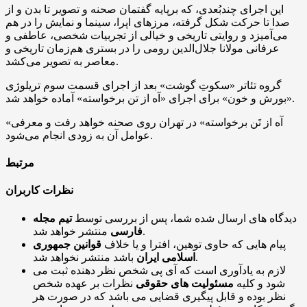
این اجرای چندبُعدی، که برپایه گفتمان صحنه و تصویر تا بدن و از
صدا تا حرکت شکل گرفته، مرزهای اپرا، سینما و نمایش را در هم
می‌آمیزد و روایتی تاریخی و خیالی از تجربیات شخصی، عاطفی و
عرفانی مولانا جلال‌الدین رومی را در بستری هم‌زمان تاریخی و
معاصر به تصویر می‌کشد.
گروه تئاتر «سکوتِ گوشت» بعد از اجرای قسمت سوم تریلوژی
«بورش و خون» برای اجرای «آه از تن برخواسته» آماده خواهد شد.
«آه از تَن برخواسته»‌ در تهران روی صحنه خواهد رفت و معرفی
عوامل آن به زودی انجام می‌شود.
مرتبط
نظرات کاربران
دیدگاه های ارسال شده شما، پس از بررسی توسط
تیم مجله
منتشر خواهد شد.
فارسی
پیام هایی که حاوی توهین، افترا و یا خلاف
قوانین جمهوری
باشد منتشر نخواهد شد.
اسلامی ایران
لازم به یادآوری است که آی پی شخص نظر دهنده ثبت می
شود و کلیه
مسئولیت های حقوقی
نظرات بر عهده شخص
نظر بوده و قابل پیگیری قضایی می باشد که در صورت هر