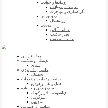
رویدادها و حوادث
طبیعت و حیوانات
گردشگری و مهاجرت
بانک و بورس
ارزدیجیتال
مجلات
حمایت آنلاین
عصر سلامت
مقالات سلامت
مجله فارسی
پزشکی و سلامت
آشپزی
علمی و تکنولوژی
تحصیلی
صنعت و تجارت و خدمات
حمل و نقل و خودرو
سبک زندگی و خانواده
زناشویی، مادر و کودک
سرگرمی
ورزشی
سیاسی و اجتماعی