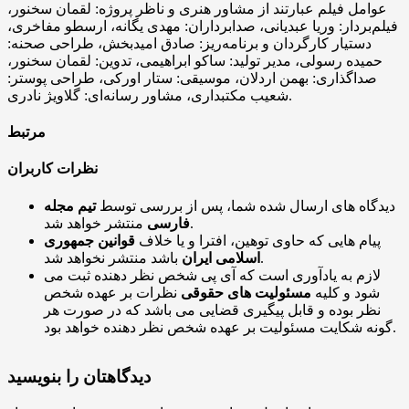
عوامل فیلم عبارتند از مشاور هنری و ناظر پروژه: لقمان سخنور،
فیلم‌بردار: وریا عبدیانی، صدابرداران: مهدی یگانه، ارسطو مفاخری،
دستیار کارگردان و برنامه‌ریز: صادق امیدبخش، طراحی صحنه:
حمیده رسولی، مدیر تولید: ساکو ابراهیمی، تدوین: لقمان سخنور،
صداگذاری: بهمن اردلان، موسیقی: ستار اورکی، طراحی پوستر:
شعیب مکتبداری، مشاور رسانه‌ای: گلاویژ نادری.
مرتبط
نظرات کاربران
دیدگاه های ارسال شده شما، پس از بررسی توسط
تیم مجله
منتشر خواهد شد.
فارسی
پیام هایی که حاوی توهین، افترا و یا خلاف
قوانین جمهوری
باشد منتشر نخواهد شد.
اسلامی ایران
لازم به یادآوری است که آی پی شخص نظر دهنده ثبت می
شود و کلیه
مسئولیت های حقوقی
نظرات بر عهده شخص
نظر بوده و قابل پیگیری قضایی می باشد که در صورت هر
گونه شکایت مسئولیت بر عهده شخص نظر دهنده خواهد بود.
دیدگاهتان را بنویسید