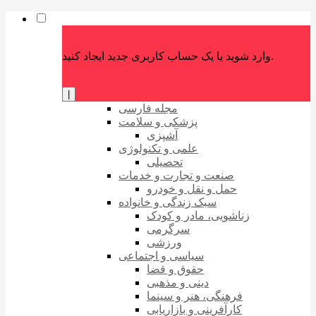
وارد شوید یا یک حساب کاربری جدید ایجاد کنید.
|
مجله فارسی
پزشکی و سلامت
آشپزی
علمی و تکنولوژی
تحصیلی
صنعت و تجارت و خدمات
حمل و نقل و خودرو
سبک زندگی و خانواده
زناشویی، مادر و کودک
سرگرمی
ورزشی
سیاسی و اجتماعی
حقوق و قضا
دینی و مذهبی
فرهنگی، هنر و سینما
کارآفرینی و بازاریابی