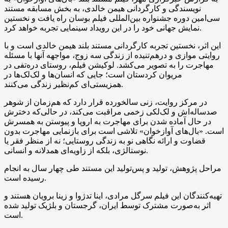
نویسندگی و کارگردانی هیمن خالدی، به بخش مسابقه مستند
سی‌امین دوره جشنواره بین‌المللی فیلم بوسان راه یافت و نخستین
نمایش جهانی خود را در این رویداد سینمایی تجربه خواهد کرد.
این اثر، نخستین تجربه کارگردانی مستند بلند هیمن خالدی است و با
روایتی موازی و درهم‌تنیده از زندگی سه زوج، مواجهه آنها با مسئله
مهاجرت را به تصویر می‌کشد. لوکیشن فیلم، روستای دره‌تفی در
مریوان کردستان است؛ جایی که انسان‌ها و لک‌لک‌ها در
همزیستی‌ای کم‌نظیر زندگی می‌کنند.
در مرکز روایت، زنی سالخورده قرار دارد که هم‌زمان از شوهر
صدساله‌اش و لک‌لکی زخمی مراقبت می‌کند، در حالی‌که دخترش
در حال آماده شدن برای مهاجرت به اروپا و پیوستن به همسرش
است. «بال‌های آوازخوان» تلاشی‌ است برای بازنمایی مهاجرت بدون
قضاوت و ارائه نگاهی نو به زندگی روستایی؛ نه از منظر فقر یا
نوستالژی، بلکه از زاویه‌ای همدلانه و انسانی.
مراحل پژوهش، تولید و پس‌تولید این مستند طی چهار سال به انجام
رسیده است.
تهیه‌کنندگان این فیلم سرگل مرادی، اینا تدژوا و زینا برویان هستند و
اثر به‌صورت مشترک توسط ایران، گرجستان و بلژیک تولید شده
است.