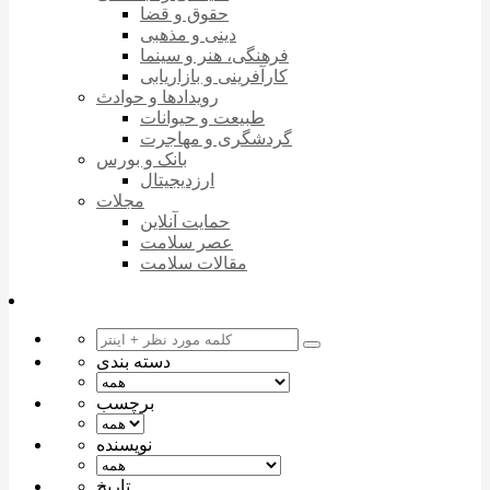
حقوق و قضا
دینی و مذهبی
فرهنگی، هنر و سینما
کارآفرینی و بازاریابی
رویدادها و حوادث
طبیعت و حیوانات
گردشگری و مهاجرت
بانک و بورس
ارزدیجیتال
مجلات
حمایت آنلاین
عصر سلامت
مقالات سلامت
دسته بندی
برچسب
نویسنده
تاریخ