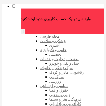
وارد شوید یا یک حساب کاربری جدید ایجاد کنید.
|
مجله فارسی
پزشکی و سلامت
آشپزی
علمی و تکنولوژی
تحصیلی
صنعت و تجارت و خدمات
حمل و نقل و خودرو
سبک زندگی و خانواده
زناشویی، مادر و کودک
سرگرمی
ورزشی
سیاسی و اجتماعی
حقوق و قضا
دینی و مذهبی
فرهنگی، هنر و سینما
کارآفرینی و بازاریابی