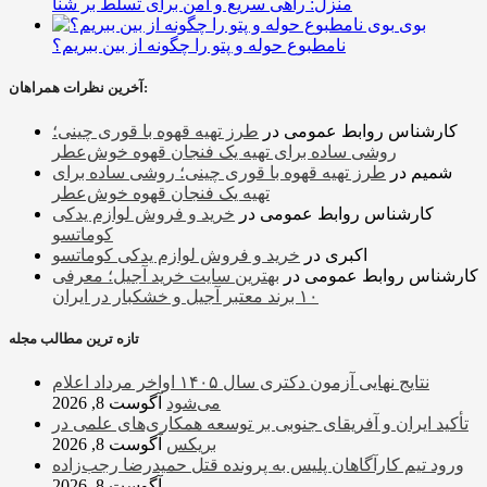
منزل: راهی سریع و امن برای تسلط بر شنا
بوی
نامطبوع حوله و پتو را چگونه از بین ببریم؟
آخرین نظرات همراهان:
کارشناس روابط عمومی
در
طرز تهیه قهوه با قوری چینی؛
روشی ساده برای تهیه یک فنجان قهوه خوش‌عطر
شمیم
در
طرز تهیه قهوه با قوری چینی؛ روشی ساده برای
تهیه یک فنجان قهوه خوش‌عطر
کارشناس روابط عمومی
در
خرید و فروش لوازم یدکی
کوماتسو
اکبری
در
خرید و فروش لوازم یدکی کوماتسو
کارشناس روابط عمومی
در
بهترین سایت خرید آجیل؛ معرفی
۱۰ برند معتبر آجیل و خشکبار در ایران
تازه ترین مطالب مجله
نتایج نهایی آزمون دکتری سال ۱۴۰۵ اواخر مرداد اعلام
می‌شود
آگوست 8, 2026
تأکید ایران و آفریقای جنوبی بر توسعه همکاری‌های علمی در
بریکس
آگوست 8, 2026
ورود تیم کارآگاهان پلیس به پرونده قتل حمیدرضا رجب‌زاده
آگوست 8, 2026