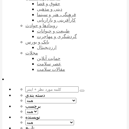
حقوق و قضا
دینی و مذهبی
فرهنگی، هنر و سینما
کارآفرینی و بازاریابی
رویدادها و حوادث
طبیعت و حیوانات
گردشگری و مهاجرت
بانک و بورس
ارزدیجیتال
مجلات
حمایت آنلاین
عصر سلامت
مقالات سلامت
دسته بندی
برچسب
نویسنده
تاریخ