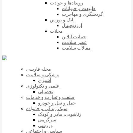
رویدادها و حوادث
طبیعت و حیوانات
گردشگری و مهاجرت
بانک و بورس
ارزدیجیتال
مجلات
حمایت آنلاین
عصر سلامت
مقالات سلامت
مجله فارسی
پزشکی و سلامت
آشپزی
علمی و تکنولوژی
تحصیلی
صنعت و تجارت و خدمات
حمل و نقل و خودرو
سبک زندگی و خانواده
زناشویی، مادر و کودک
سرگرمی
ورزشی
سیاسی و اجتماعی