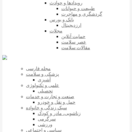
رویدادها و حوادث
طبیعت و حیوانات
گردشگری و مهاجرت
بانک و بورس
ارزدیجیتال
مجلات
حمایت آنلاین
عصر سلامت
مقالات سلامت
مجله فارسی
پزشکی و سلامت
آشپزی
علمی و تکنولوژی
تحصیلی
صنعت و تجارت و خدمات
حمل و نقل و خودرو
سبک زندگی و خانواده
زناشویی، مادر و کودک
سرگرمی
ورزشی
سیاسی و اجتماعی