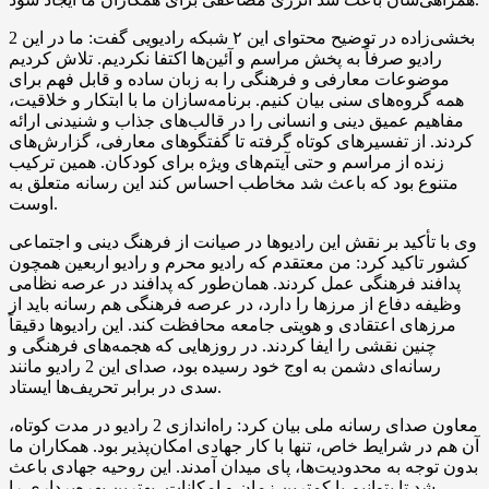
بخشی‌زاده در توضیح محتوای این ۲ شبکه رادیویی گفت: ما در این 2
رادیو صرفاً به پخش مراسم و آئین‌ها اکتفا نکردیم. تلاش کردیم
موضوعات معارفی و فرهنگی را به زبان ساده و قابل فهم برای
همه گروه‌های سنی بیان کنیم. برنامه‌سازان ما با ابتکار و خلاقیت،
مفاهیم عمیق دینی و انسانی را در قالب‌های جذاب و شنیدنی ارائه
کردند. از تفسیرهای کوتاه گرفته تا گفتگوهای معارفی، گزارش‌های
زنده از مراسم و حتی آیتم‌های ویژه برای کودکان. همین ترکیب
متنوع بود که باعث شد مخاطب احساس کند این رسانه متعلق به
اوست.
وی با تأکید بر نقش این رادیوها در صیانت از فرهنگ دینی و اجتماعی
کشور تاکید کرد: من معتقدم که رادیو محرم و رادیو اربعین همچون
پدافند فرهنگی عمل کردند. همان‌طور که پدافند در عرصه نظامی
وظیفه دفاع از مرزها را دارد، در عرصه فرهنگی هم رسانه باید از
مرزهای اعتقادی و هویتی جامعه محافظت کند. این رادیوها دقیقاً
چنین نقشی را ایفا کردند. در روزهایی که هجمه‌های فرهنگی و
رسانه‌ای دشمن به اوج خود رسیده بود، صدای این 2 رادیو مانند
سدی در برابر تحریف‌ها ایستاد.
معاون صدای رسانه ملی بیان کرد: راه‌اندازی 2 رادیو در مدت کوتاه،
آن هم در شرایط خاص، تنها با کار جهادی امکان‌پذیر بود. همکاران ما
بدون توجه به محدودیت‌ها، پای میدان آمدند. این روحیه جهادی باعث
شد تا بتوانیم با کمترین زمان و امکانات، بهترین بهره‌برداری را