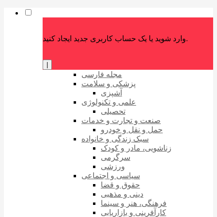
وارد شوید یا یک حساب کاربری جدید ایجاد کنید.
|
مجله فارسی
پزشکی و سلامت
آشپزی
علمی و تکنولوژی
تحصیلی
صنعت و تجارت و خدمات
حمل و نقل و خودرو
سبک زندگی و خانواده
زناشویی، مادر و کودک
سرگرمی
ورزشی
سیاسی و اجتماعی
حقوق و قضا
دینی و مذهبی
فرهنگی، هنر و سینما
کارآفرینی و بازاریابی