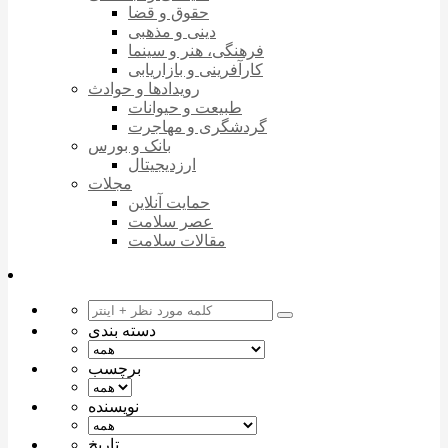
حقوق و قضا
دینی و مذهبی
فرهنگی، هنر و سینما
کارآفرینی و بازاریابی
رویدادها و حوادث
طبیعت و حیوانات
گردشگری و مهاجرت
بانک و بورس
ارزدیجیتال
مجلات
حمایت آنلاین
عصر سلامت
مقالات سلامت
دسته بندی
برچسب
نویسنده
تاریخ