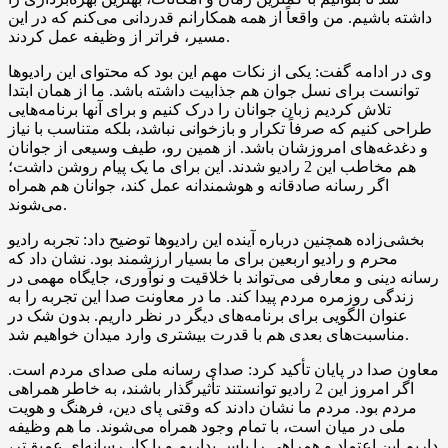
داشته باشیم. من واقعاً از همه همکارانم قدردانی می‌کنم که در این
مسیر، فراتر از وظیفه عمل کردند.
وی در ادامه گفت: یکی از نکات مهم این بود که محتوای این رادیوها
توانست برای نسل جوان هم جذابیت داشته باشد. ما از همان ابتدا
تلاش کردیم زبان جوانان را درک کنیم و برای آنها برنامه‌هایی
طراحی کنیم که صرفاً تکرار و بازخوانی نباشد، بلکه متناسب با نیاز
و دغدغه‌های امروزشان باشد. از همین رو، طیف وسیعی از جوانان
هم مخاطب این 2 رادیو شدند. این برای ما یک پیام روشن داشت؛
اگر رسانه صادقانه و هوشمندانه عمل کند، جوانان هم همراه
می‌شوند.
بخشی‌زاده همچنین درباره آینده این رادیوها توضیح داد: تجربه رادیو
محرم و رادیو اربعین برای ما بسیار ارزشمند بود. نشان داد که
رسانه دینی و معارفی می‌تواند با خلاقیت و نوآوری، جایگاه مهمی در
زندگی روزمره مردم پیدا کند. ما در معاونت صدا این تجربه را به
عنوان الگویی برای برنامه‌های دیگر در نظر داریم. بدون شک در
مناسبت‌های بعدی هم با قدرت بیشتری وارد میدان خواهیم شد.
معاون صدا در پایان تأکید کرد: صدای رسانه ملی صدای مردم است.
اگر امروز این 2 رادیو توانستند تأثیرگذار باشند، به خاطر همراهی
مردم بود. مردم ما نشان دادند که وقتی پای دین، فرهنگ و هویت
ملی در میان است، با تمام وجود همراه می‌شوند. ما هم وظیفه
داریم این اعتماد و همراهی را پاس بداریم و با کار رسانه‌ای عمیق‌تر،