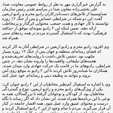
به گزارش خبرگزاری مهر به نقل از روابط عمومی معاونت صدا،
علی بخشی‌زاده معاون صدا در مراسم تقدیر رئیس سازمان
صداوسیما از تلاش‌های دست‌اندرکاران رادیو محرم و رادیو اربعین
گفت: این دو شبکه در شرایطی حساس و پس از جنگ ۱۲ روزه
توانستند با کار جهادی و همت جمعی، محتوایی اثرگذار و پرمخاطب
ارائه دهند. ضمن اینکه این ۲ رادیو نمونه‌ای موفق از «پدافند
فرهنگی» بودند که با استقبال گسترده مردم در همه رده‌های سنی
همراه شد.
وی افزود: رادیو محرم و رادیو اربعین در شرایطی آغاز به کار کردند
که فضای رسانه‌ای منطقه و جهان پس از جنگ ۱۲ روزه بسیار
ملتهب بود. دشمن تلاش داشت با روایت‌های تحریف‌شده و
هجمه‌های تبلیغاتی، واقعیت‌ها را وارونه نشان دهد. در چنین
شرایطی، رادیوهای ما در قامت یک حرکت جهادی وارد میدان شدند.
همکاران ما شبانه‌روز تلاش کردند تا این ۲ رادیو به موقع روی آنتن
بروند و بتوانند به وظیفه دینی و رسانه‌ای خود عمل کنند.
وی با اشاره به استقبال کم‌نظیر مخاطبان از این ۲ رادیو عنوان کرد:
یکی از ویژگی‌های رادیو محرم و رادیو اربعین، تنوع و گستردگی
مخاطبان بود. از کودکان و نوجوانان گرفته تا بزرگسالان، همه به
نوعی با این برنامه‌ها همراه شدند. این نشان داد که اگر رسانه با نگاه
درست و محتوای عمیق وارد عمل شود، همه اقشار جامعه در کنار
آن قرار می‌گیرند. مردم با تمام وجود از این ۲ رادیو استقبال کردند و
همراهی‌شان باعث شد انرژی مضاعفی برای همکاران ما ایجاد شود.