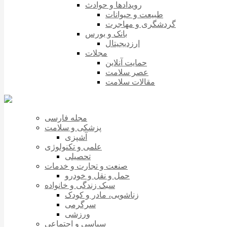
رویدادها و حوادث
طبیعت و حیوانات
گردشگری و مهاجرت
بانک و بورس
ارزدیجیتال
مجلات
حمایت آنلاین
عصر سلامت
مقالات سلامت
مجله فارسی
پزشکی و سلامت
آشپزی
علمی و تکنولوژی
تحصیلی
صنعت و تجارت و خدمات
حمل و نقل و خودرو
سبک زندگی و خانواده
زناشویی، مادر و کودک
سرگرمی
ورزشی
سیاسی و اجتماعی