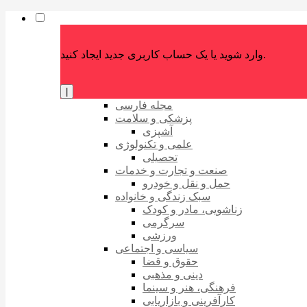
وارد شوید یا یک حساب کاربری جدید ایجاد کنید.
|
مجله فارسی
پزشکی و سلامت
آشپزی
علمی و تکنولوژی
تحصیلی
صنعت و تجارت و خدمات
حمل و نقل و خودرو
سبک زندگی و خانواده
زناشویی، مادر و کودک
سرگرمی
ورزشی
سیاسی و اجتماعی
حقوق و قضا
دینی و مذهبی
فرهنگی، هنر و سینما
کارآفرینی و بازاریابی