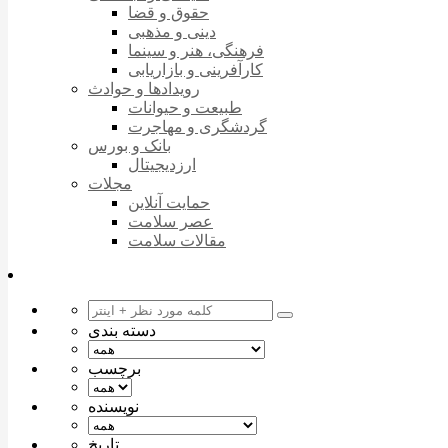
حقوق و قضا
دینی و مذهبی
فرهنگی، هنر و سینما
کارآفرینی و بازاریابی
رویدادها و حوادث
طبیعت و حیوانات
گردشگری و مهاجرت
بانک و بورس
ارزدیجیتال
مجلات
حمایت آنلاین
عصر سلامت
مقالات سلامت
دسته بندی
برچسب
نویسنده
تاریخ