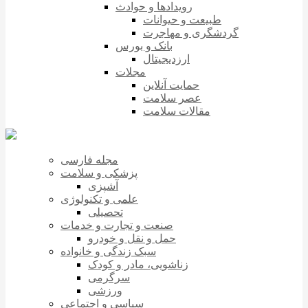
رویدادها و حوادث
طبیعت و حیوانات
گردشگری و مهاجرت
بانک و بورس
ارزدیجیتال
مجلات
حمایت آنلاین
عصر سلامت
مقالات سلامت
مجله فارسی
پزشکی و سلامت
آشپزی
علمی و تکنولوژی
تحصیلی
صنعت و تجارت و خدمات
حمل و نقل و خودرو
سبک زندگی و خانواده
زناشویی، مادر و کودک
سرگرمی
ورزشی
سیاسی و اجتماعی