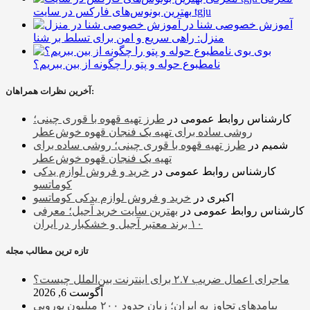
بهترین بونوس‌های فارکس در سایت tgju
آموزش خصوصی شنا در
منزل: راهی سریع و امن برای تسلط بر شنا
بوی
نامطبوع حوله و پتو را چگونه از بین ببریم؟
آخرین نظرات همراهان:
کارشناس روابط عمومی
در
طرز تهیه قهوه با قوری چینی؛
روشی ساده برای تهیه یک فنجان قهوه خوش‌عطر
شمیم
در
طرز تهیه قهوه با قوری چینی؛ روشی ساده برای
تهیه یک فنجان قهوه خوش‌عطر
کارشناس روابط عمومی
در
خرید و فروش لوازم یدکی
کوماتسو
اکبری
در
خرید و فروش لوازم یدکی کوماتسو
کارشناس روابط عمومی
در
بهترین سایت خرید آجیل؛ معرفی
۱۰ برند معتبر آجیل و خشکبار در ایران
تازه ترین مطالب مجله
ماجرای اعمال ضریب ۲.۷ برای اینترنت بین‌الملل چیست؟
آگوست 6, 2026
پیامدهای تجاوز به ایران؛ زیان حدود ۲۰۰ میلیون یورویی