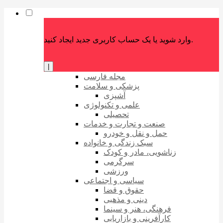
وارد شوید یا یک حساب کاربری جدید ایجاد کنید.
|
مجله فارسی
پزشکی و سلامت
آشپزی
علمی و تکنولوژی
تحصیلی
صنعت و تجارت و خدمات
حمل و نقل و خودرو
سبک زندگی و خانواده
زناشویی، مادر و کودک
سرگرمی
ورزشی
سیاسی و اجتماعی
حقوق و قضا
دینی و مذهبی
فرهنگی، هنر و سینما
کارآفرینی و بازاریابی