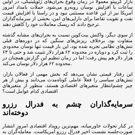
بازار کریپتو معمولاً در زمان وقوع بحران‌های ژئوپلیتیکی، در اولین
ساعات با افزایش نوسان روبه‌رو می‌شود. حملات بامداد امروز
آمریکا نیز از این قاعده مستثنی نبود و در راستا با افزایش قیمت
نفت و تقویت تقاضا برای دارایی‌های امن، بخشی از سرمایه‌گذاران
ترجیح دادند که ریسک معاملات خود را کاهش دهند.
از سوی دیگر، واکنش بیت‌کوین نسبت به بحران‌های مشابه گذشته
متفاوت بود. برخلاف ریزش‌های سنگین که در دوره‌های قبلی
تنش‌های نظامی تجربه شده بود، این بار قیمت تنها نوسان محدودی
را ثبت کرد و دوباره در محدوده ۶۲ هزار دلار تثبیت شد و حتی تا ۶۳
هزار دلار هم پیش رفت؛ اما در زمان تنظیم این گزارش همچنان در
محدوده ۶۲ هزار دلار نوسان می‌کند.
این رفتار قیمتی نشان می‌دهد که بخش مهمی از فعالان بازار،
تنش‌های سیاسی را فعلاً عاملی کوتاه‌مدت می‌دانند و بیش از هر
چیز چشم‌انتظار متغیر‌های اقتصادی هستند. منظور از متغیرهای
اقتصادی کدام عوامل است؟
سرمایه‌گذاران چشم به فدرال رزرو
دوخته‌اند
در کنار تحولات خاورمیانه، مهم‌ترین رویداد اقتصادی امروز انتشار
صورت‌جلسه نشست اخیر فدرال رزرو آمریکاست. معامله‌گران به