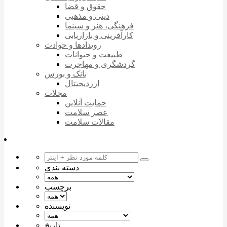
حقوق و قضا
دینی و مذهبی
فرهنگی، هنر و سینما
کارآفرینی و بازاریابی
رویدادها و حوادث
طبیعت و حیوانات
گردشگری و مهاجرت
بانک و بورس
ارزدیجیتال
مجلات
حمایت آنلاین
عصر سلامت
مقالات سلامت
دسته بندی
برچسب
نویسنده
تاریخ