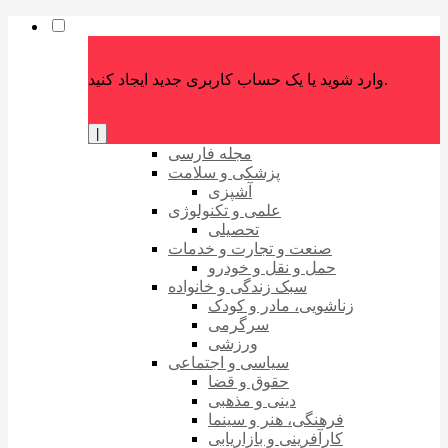
وارد شوید یا یک حساب کاربری جدید ایجاد کنید.
|
مجله فارسی
پزشکی و سلامت
آشپزی
علمی و تکنولوژی
تحصیلی
صنعت و تجارت و خدمات
حمل و نقل و خودرو
سبک زندگی و خانواده
زناشویی، مادر و کودک
سرگرمی
ورزشی
سیاسی و اجتماعی
حقوق و قضا
دینی و مذهبی
فرهنگی، هنر و سینما
کارآفرینی و بازاریابی