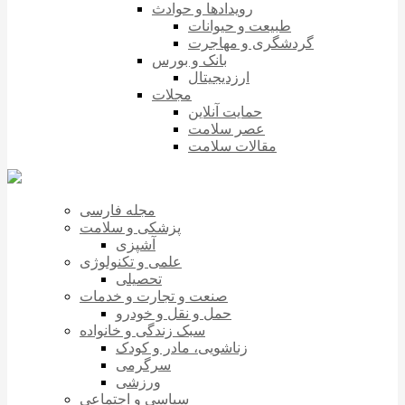
رویدادها و حوادث
طبیعت و حیوانات
گردشگری و مهاجرت
بانک و بورس
ارزدیجیتال
مجلات
حمایت آنلاین
عصر سلامت
مقالات سلامت
مجله فارسی
پزشکی و سلامت
آشپزی
علمی و تکنولوژی
تحصیلی
صنعت و تجارت و خدمات
حمل و نقل و خودرو
سبک زندگی و خانواده
زناشویی، مادر و کودک
سرگرمی
ورزشی
سیاسی و اجتماعی