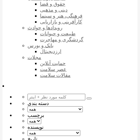
حقوق و قضا
دینی و مذهبی
فرهنگی، هنر و سینما
کارآفرینی و بازاریابی
رویدادها و حوادث
طبیعت و حیوانات
گردشگری و مهاجرت
بانک و بورس
ارزدیجیتال
مجلات
حمایت آنلاین
عصر سلامت
مقالات سلامت
دسته بندی
برچسب
نویسنده
تاریخ