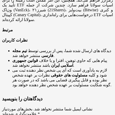
رمزارز فراهم می‌کند. همچنین، این امر ممکن است زمینه را برای
تأیید یک ETF اسپات سولانا فراهم سازد. چندین شرکت از جمله
ون‌اک (VanEck)، ۲۱شیرز (21Shares)، بیت‌وایز (Bitwise) و کنری
کپیتال (Canary Capital)، درخواست‌هایی برای راه‌اندازی ETF اسپات
سولانا ارائه کرده‌اند.
مرتبط
نظرات کاربران
دیدگاه های ارسال شده شما، پس از بررسی توسط
تیم مجله
منتشر خواهد شد.
فارسی
پیام هایی که حاوی توهین، افترا و یا خلاف
قوانین جمهوری
باشد منتشر نخواهد شد.
اسلامی ایران
لازم به یادآوری است که آی پی شخص نظر دهنده ثبت می
شود و کلیه
مسئولیت های حقوقی
نظرات بر عهده شخص
نظر بوده و قابل پیگیری قضایی می باشد که در صورت هر
گونه شکایت مسئولیت بر عهده شخص نظر دهنده خواهد بود.
دیدگاهتان را بنویسید
نشانی ایمیل شما منتشر نخواهد شد.
بخش‌های موردنیاز
*
علامت‌گذاری شده‌اند