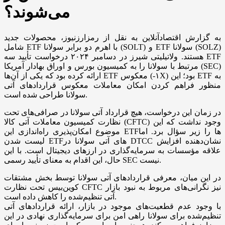
می‌شوند؟
به گزارش اقتصادآنلاین به نقل از رمزارزنیوز، محصولات جدید
شامل ETF با اهرم دو برابر سولانا (SOLT) و ETF سولانا (SOLZ)
هستند. ولاتیلیتی شیرز در دسامبر ۲۰۲۴ درخواست تأیید سه ETF
مرتبط با سولانا را به کمیسیون بورس و اوراق بهادار آمریکا (SEC)
ارائه کرده بود که یکی از آن‌ها ETF معکوس (-۱X) بود؛ این ETF به
منظور فراهم کردن امکان معاملات معکوس قراردادهای آتی
سولانا طراحی شده است.
در زمان این درخواست، هیچ قرارداد آتی سولانا در صرافی‌های تحت
نظارت کمیسیون معاملات آتی کالا (CFTC) وجود نداشت که این
موضوع امکان‌پذیری راه‌اندازی این ETFها را زیر سؤال برد. اما
لیست شدن ETFهای آتی سولانا در DTCC نشان‌دهنده افزایش
علاقه مؤسسات به سرمایه‌گذاری در ارزهای دیجیتال است. با این
حال، این اقدام به معنای تأیید رسمی SEC نیست.
در این میان، معرفی قراردادهای آتی سولانا توسط بخش مشتقات
کوین‌بیس تحت نظارت CFTC نیز نگرانی‌های مربوط به نبود بازار
آتی تنظیم‌شده را کاهش داده است.
با وجود عدم قطعیت‌های موجود در بازار، ارائه قراردادهای آتی
تنظیم‌شده برای سولانا راهی امن برای سرمایه‌گذاری نهادی در این