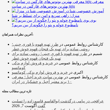
معرفی
بهترین بونوس‌های فارکس در سایت tgju
آموزش خصوصی شنا در
منزل: راهی سریع و امن برای تسلط بر شنا
بوی
نامطبوع حوله و پتو را چگونه از بین ببریم؟
آخرین نظرات همراهان:
کارشناس روابط عمومی
در
طرز تهیه قهوه با قوری چینی؛
روشی ساده برای تهیه یک فنجان قهوه خوش‌عطر
شمیم
در
طرز تهیه قهوه با قوری چینی؛ روشی ساده برای
تهیه یک فنجان قهوه خوش‌عطر
کارشناس روابط عمومی
در
خرید و فروش لوازم یدکی
کوماتسو
اکبری
در
خرید و فروش لوازم یدکی کوماتسو
کارشناس روابط عمومی
در
بهترین سایت خرید آجیل؛ معرفی
۱۰ برند معتبر آجیل و خشکبار در ایران
تازه ترین مطالب مجله
عراقچی در پیامی درگذشت ابوالقاسم قاسم‌زاده را تسلیت
گفت
آگوست 7, 2026