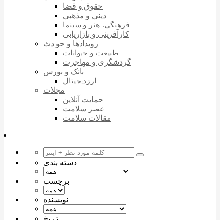
حقوق و قضا
دینی و مذهبی
فرهنگی، هنر و سینما
کارآفرینی و بازاریابی
رویدادها و حوادث
طبیعت و حیوانات
گردشگری و مهاجرت
بانک و بورس
ارزدیجیتال
مجلات
حمایت آنلاین
عصر سلامت
مقالات سلامت
دسته بندی
برچسب
نویسنده
تاریخ