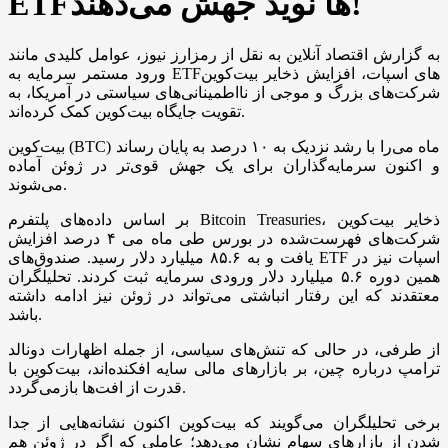
ETFها نوید جهش می‌دهند!
به گزارش اقتصاد آنلاین به نقل از رمزارز نیوز، عوامل کلیدی مانند
ورود مستمر سرمایه به ETF‌های اسپات، افزایش ذخایر بیت‌کوین
شرکت‌های بزرگ و موجی از نااطمینانی‌های سیاستی در آمریکا، به
تقویت جایگاه بیت‌کوین کمک کرده‌اند.
بیت‌کوین (BTC) ماه می‌را با رشد نزدیک به ۱۰ درصد به پایان رساند
و اکنون سرمایه‌گذاران برای یک جهش قوی‌تر در ژوئن آماده
می‌شوند.
بر اساس داده‌های پلتفرم Bitcoin Treasuries، ذخایر بیت‌کوین
شرکت‌های فهرست‌شده در بورس طی ماه می ۴ درصد افزایش
یافت و به ۸۵.۶ میلیارد دلار رسید. صندوق‌های ETF اسپات نیز در
همین دوره ۵.۶ میلیارد دلار ورودی سرمایه ثبت کردند. تحلیلگران
معتقدند که این رفتار انباشتی می‌تواند در ژوئن نیز ادامه داشته
باشد.
از طرفی، در حالی که تنش‌های سیاسی، از جمله اظهارات دونالد
ترامپ درباره چین، بر بازار‌های مالی سایه افکنده‌اند، بیت‌کوین با
قدرت از افت‌ها بازمی‌گردد.
برخی تحلیلگران می‌گویند که بیت‌کوین اکنون نشانه‌هایی از جدا
شدن از بازار‌های سهام نشان می‌دهد؛ عاملی که اگر در ژوئن هم