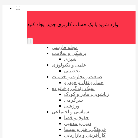
وارد شوید یا یک حساب کاربری جدید ایجاد کنید.
|
مجله فارسی
پزشکی و سلامت
آشپزی
علمی و تکنولوژی
تحصیلی
صنعت و تجارت و خدمات
حمل و نقل و خودرو
سبک زندگی و خانواده
زناشویی، مادر و کودک
سرگرمی
ورزشی
سیاسی و اجتماعی
حقوق و قضا
دینی و مذهبی
فرهنگی، هنر و سینما
کارآفرینی و بازاریابی