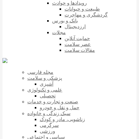
رویدادها و حوادث
طبیعت و حیوانات
گردشگری و مهاجرت
بانک و بورس
ارزدیجیتال
مجلات
حمایت آنلاین
عصر سلامت
مقالات سلامت
مجله فارسی
پزشکی و سلامت
آشپزی
علمی و تکنولوژی
تحصیلی
صنعت و تجارت و خدمات
حمل و نقل و خودرو
سبک زندگی و خانواده
زناشویی، مادر و کودک
سرگرمی
ورزشی
سیاسی و اجتماعی