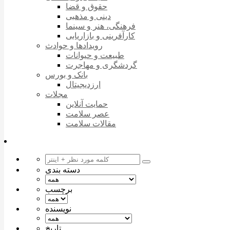
حقوق و قضا
دینی و مذهبی
فرهنگی، هنر و سینما
کارآفرینی و بازاریابی
رویدادها و حوادث
طبیعت و حیوانات
گردشگری و مهاجرت
بانک و بورس
ارزدیجیتال
مجلات
حمایت آنلاین
عصر سلامت
مقالات سلامت
دسته بندی
برچسب
نویسنده
تاریخ