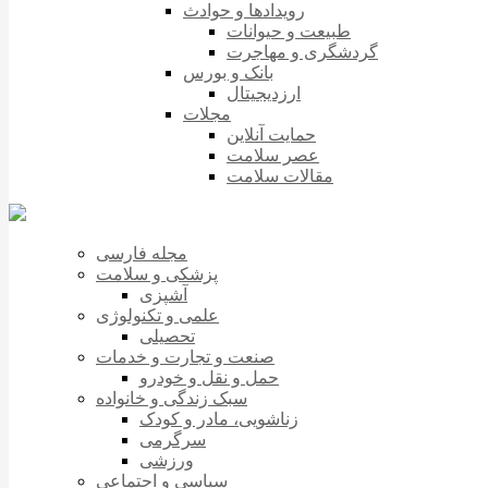
رویدادها و حوادث
طبیعت و حیوانات
گردشگری و مهاجرت
بانک و بورس
ارزدیجیتال
مجلات
حمایت آنلاین
عصر سلامت
مقالات سلامت
مجله فارسی
پزشکی و سلامت
آشپزی
علمی و تکنولوژی
تحصیلی
صنعت و تجارت و خدمات
حمل و نقل و خودرو
سبک زندگی و خانواده
زناشویی، مادر و کودک
سرگرمی
ورزشی
سیاسی و اجتماعی