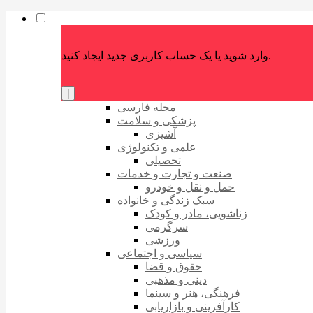
وارد شوید یا یک حساب کاربری جدید ایجاد کنید.
|
مجله فارسی
پزشکی و سلامت
آشپزی
علمی و تکنولوژی
تحصیلی
صنعت و تجارت و خدمات
حمل و نقل و خودرو
سبک زندگی و خانواده
زناشویی، مادر و کودک
سرگرمی
ورزشی
سیاسی و اجتماعی
حقوق و قضا
دینی و مذهبی
فرهنگی، هنر و سینما
کارآفرینی و بازاریابی