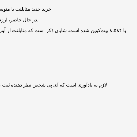
خرید جدید متاپلنت با متوسط قیمت ۱۰۷،۷۷۱ دلار به ازای هر بیت‌کوین انجام شده، در حالی که میانگین قیمت خرید کل ذخایر این شرکت حدود ۹۳،۳۵۴ دلار بوده است.
در حال حاضر، ارزش کل دارایی‌های بیت‌کوینی متاپلنت بالغ بر ۹۳۳ میلیون دلار برآورد می‌شود که نشان‌دهنده سود تحقق‌نیافته‌ای معادل ۱۰۲ میلیون دلار است.
لازم به یادآوری است که آی پی شخص نظر دهنده ثبت 