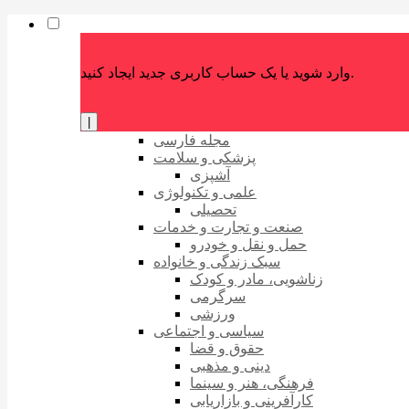
وارد شوید یا یک حساب کاربری جدید ایجاد کنید.
|
مجله فارسی
پزشکی و سلامت
آشپزی
علمی و تکنولوژی
تحصیلی
صنعت و تجارت و خدمات
حمل و نقل و خودرو
سبک زندگی و خانواده
زناشویی، مادر و کودک
سرگرمی
ورزشی
سیاسی و اجتماعی
حقوق و قضا
دینی و مذهبی
فرهنگی، هنر و سینما
کارآفرینی و بازاریابی