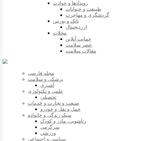
رویدادها و حوادث
طبیعت و حیوانات
گردشگری و مهاجرت
بانک و بورس
ارزدیجیتال
مجلات
حمایت آنلاین
عصر سلامت
مقالات سلامت
مجله فارسی
پزشکی و سلامت
آشپزی
علمی و تکنولوژی
تحصیلی
صنعت و تجارت و خدمات
حمل و نقل و خودرو
سبک زندگی و خانواده
زناشویی، مادر و کودک
سرگرمی
ورزشی
سیاسی و اجتماعی