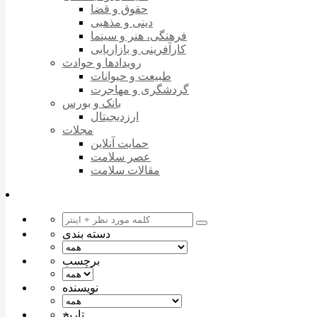
حقوق و قضا
دینی و مذهبی
فرهنگی، هنر و سینما
کارآفرینی و بازاریابی
رویدادها و حوادث
طبیعت و حیوانات
گردشگری و مهاجرت
بانک و بورس
ارزدیجیتال
مجلات
حمایت آنلاین
عصر سلامت
مقالات سلامت
دسته بندی
برچسب
نویسنده
تاریخ