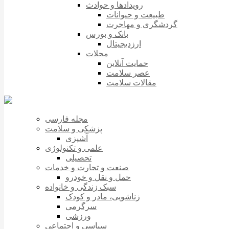
رویدادها و حوادث
طبیعت و حیوانات
گردشگری و مهاجرت
بانک و بورس
ارزدیجیتال
مجلات
حمایت آنلاین
عصر سلامت
مقالات سلامت
مجله فارسی
پزشکی و سلامت
آشپزی
علمی و تکنولوژی
تحصیلی
صنعت و تجارت و خدمات
حمل و نقل و خودرو
سبک زندگی و خانواده
زناشویی، مادر و کودک
سرگرمی
ورزشی
سیاسی و اجتماعی