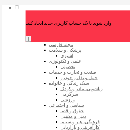
وارد شوید یا یک حساب کاربری جدید ایجاد کنید.
|
مجله فارسی
پزشکی و سلامت
آشپزی
علمی و تکنولوژی
تحصیلی
صنعت و تجارت و خدمات
حمل و نقل و خودرو
سبک زندگی و خانواده
زناشویی، مادر و کودک
سرگرمی
ورزشی
سیاسی و اجتماعی
حقوق و قضا
دینی و مذهبی
فرهنگی، هنر و سینما
کارآفرینی و بازاریابی