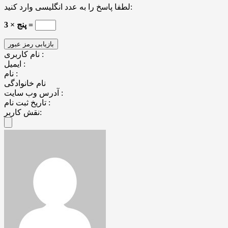
لطفا پاسخ را به عدد انگلیسی وارد کنید:
3 × پنج =
نام کاربری :
ایمیل :
نام :
نام خانوادگی
آدرس وب سایت :
تاریخ ثبت نام :
نقش کاربر: