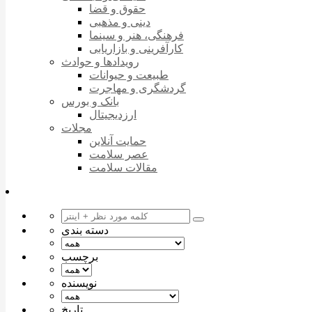
حقوق و قضا
دینی و مذهبی
فرهنگی، هنر و سینما
کارآفرینی و بازاریابی
رویدادها و حوادث
طبیعت و حیوانات
گردشگری و مهاجرت
بانک و بورس
ارزدیجیتال
مجلات
حمایت آنلاین
عصر سلامت
مقالات سلامت
دسته بندی
برچسب
نویسنده
تاریخ