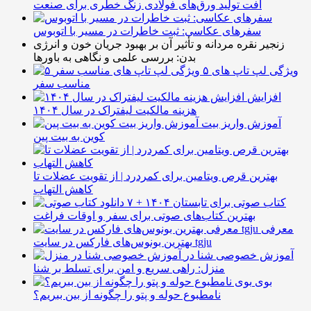
افت تولید ورق‌های فولادی زنگ خطری برای صنعت
سفرهای عکاسی: ثبت خاطرات در مسیر با اتوبوس
زنجیر نقره مردانه و تأثیر آن بر بهبود جریان خون و انرژی
بدن: بررسی علمی و نگاهی به باورها
۵ ویژگی لپ تاپ های
مناسب سفر
افزایش
هزینه مالکیت لیفتراک در سال ۱۴۰۴
آموزش واریز بیت
کوین به بیت پین
بهترین قرص ویتامین برای کمردرد | از تقویت عضلات تا
کاهش التهاب
۷ کتاب صوتی برای تابستان ۱۴۰۴ +
بهترین کتاب‌های صوتی برای سفر و اوقات فراغت
معرفی
بهترین بونوس‌های فارکس در سایت tgju
آموزش خصوصی شنا در
منزل: راهی سریع و امن برای تسلط بر شنا
بوی
نامطبوع حوله و پتو را چگونه از بین ببریم؟