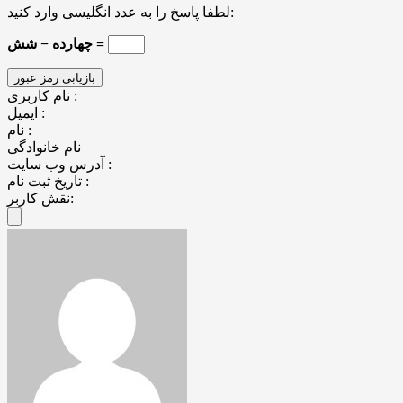
لطفا پاسخ را به عدد انگلیسی وارد کنید:
چهارده − شش =
نام کاربری :
ایمیل :
نام :
نام خانوادگی
آدرس وب سایت :
تاریخ ثبت نام :
نقش کاربر: