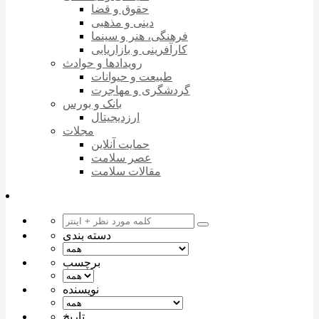
حقوق و قضا
دینی و مذهبی
فرهنگی، هنر و سینما
کارآفرینی و بازاریابی
رویدادها و حوادث
طبیعت و حیوانات
گردشگری و مهاجرت
بانک و بورس
ارزدیجیتال
مجلات
حمایت آنلاین
عصر سلامت
مقالات سلامت
دسته بندی
برچسب
نویسنده
تاریخ