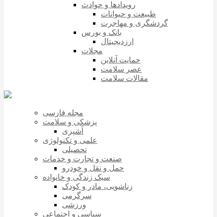
رویدادها و حوادث
طبیعت و حیوانات
گردشگری و مهاجرت
بانک و بورس
ارزدیجیتال
مجلات
حمایت آنلاین
عصر سلامت
مقالات سلامت
مجله فارسی
پزشکی و سلامت
آشپزی
علمی و تکنولوژی
تحصیلی
صنعت و تجارت و خدمات
حمل و نقل و خودرو
سبک زندگی و خانواده
زناشویی، مادر و کودک
سرگرمی
ورزشی
سیاسی و اجتماعی