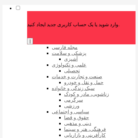
وارد شوید یا یک حساب کاربری جدید ایجاد کنید.
|
مجله فارسی
پزشکی و سلامت
آشپزی
علمی و تکنولوژی
تحصیلی
صنعت و تجارت و خدمات
حمل و نقل و خودرو
سبک زندگی و خانواده
زناشویی، مادر و کودک
سرگرمی
ورزشی
سیاسی و اجتماعی
حقوق و قضا
دینی و مذهبی
فرهنگی، هنر و سینما
کارآفرینی و بازاریابی