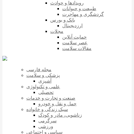
رویدادها و حوادث
طبیعت و حیوانات
گردشگری و مهاجرت
بانک و بورس
ارزدیجیتال
مجلات
حمایت آنلاین
عصر سلامت
مقالات سلامت
مجله فارسی
پزشکی و سلامت
آشپزی
علمی و تکنولوژی
تحصیلی
صنعت و تجارت و خدمات
حمل و نقل و خودرو
سبک زندگی و خانواده
زناشویی، مادر و کودک
سرگرمی
ورزشی
سیاسی و اجتماعی