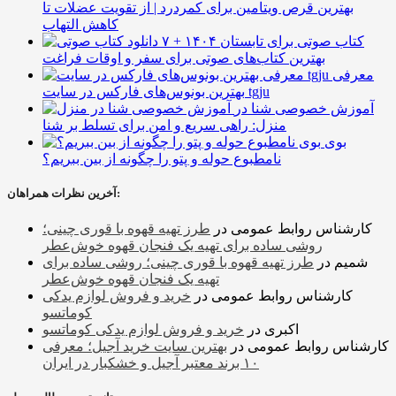
بهترین قرص ویتامین برای کمردرد | از تقویت عضلات تا
کاهش التهاب
۷ کتاب صوتی برای تابستان ۱۴۰۴ +
بهترین کتاب‌های صوتی برای سفر و اوقات فراغت
معرفی
بهترین بونوس‌های فارکس در سایت tgju
آموزش خصوصی شنا در
منزل: راهی سریع و امن برای تسلط بر شنا
بوی
نامطبوع حوله و پتو را چگونه از بین ببریم؟
آخرین نظرات همراهان:
کارشناس روابط عمومی
در
طرز تهیه قهوه با قوری چینی؛
روشی ساده برای تهیه یک فنجان قهوه خوش‌عطر
شمیم
در
طرز تهیه قهوه با قوری چینی؛ روشی ساده برای
تهیه یک فنجان قهوه خوش‌عطر
کارشناس روابط عمومی
در
خرید و فروش لوازم یدکی
کوماتسو
اکبری
در
خرید و فروش لوازم یدکی کوماتسو
کارشناس روابط عمومی
در
بهترین سایت خرید آجیل؛ معرفی
۱۰ برند معتبر آجیل و خشکبار در ایران