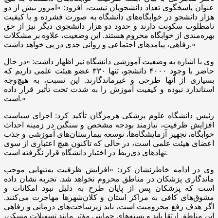
عنوان پاسخگوی تعداد دانشجویان نیست، افزود: «امروز بیش از دو
هزار دانشجو در خوابگاه‌های دانشگاه به صورت فشرده و با کیفیت
نامطلوب سکونت دارند و حدود دو هزار دانشجوی دیگر نیز از حق
بهره‌مندی از خوابگاه محروم هستند. این وضعیت، علاوه بر مشکلات
رفاهی، پیامدهای اجتماعی و روانی جدی در پی خواهد داشت.»
وی با اشاره به وضعیت آموزشی دانشگاه نیز اظهار داشت: «در حال
حاضر با وجود ۴۰۰۰ دانشجو، تنها ۳۳۰ عضو هیئت علمی داریم که
بسیاری از آنها طرحی و غیرماندگارند. این نسبت، به هیچ‌وجه
استاندارد نبوده و کیفیت آموزش را به شدت تحت تأثیر قرار داده
است.»
رئیس دانشگاه علوم پزشکی هرمزگان تأکید کرد: اجرای سیاست
افزایش ظرفیت، نیازمند بودجه مشخص و سنگین در زمینه احداث
خوابگاه، تجهیز آزمایشگاه‌ها، توسعه بیمارستان‌های آموزشی و جذب
اعضای هیئت علمی است، در حالی که تاکنون هیچ اعتباری از سوی
نهادهای ذی‌ربط در اختیار دانشگاه قرار نگرفته است.
وی در ادامه خاطرنشان کرد: «افزایش ظرفیت به‌تنهایی موجب
ماندگاری پزشکان در مناطق محروم نخواهد شد. تجربه نشان داده
است که پزشکان پس از پایان طرح به دلیل نبود امکانات و
مشوق‌های کافی به مراکز استان و کلان‌شهرها مهاجرت می‌کنند.
اگر هدف رفع محرومیت است، باید زیرساخت‌های درمانی و رفاهی
این مناطق ارتقا یابد و بسته‌های حمایتی مؤثر مانند تسهیلات مسکن،