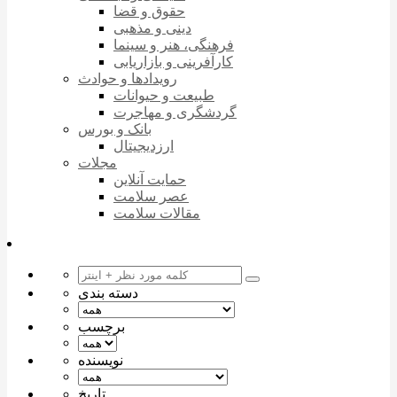
حقوق و قضا
دینی و مذهبی
فرهنگی، هنر و سینما
کارآفرینی و بازاریابی
رویدادها و حوادث
طبیعت و حیوانات
گردشگری و مهاجرت
بانک و بورس
ارزدیجیتال
مجلات
حمایت آنلاین
عصر سلامت
مقالات سلامت
دسته بندی
برچسب
نویسنده
تاریخ