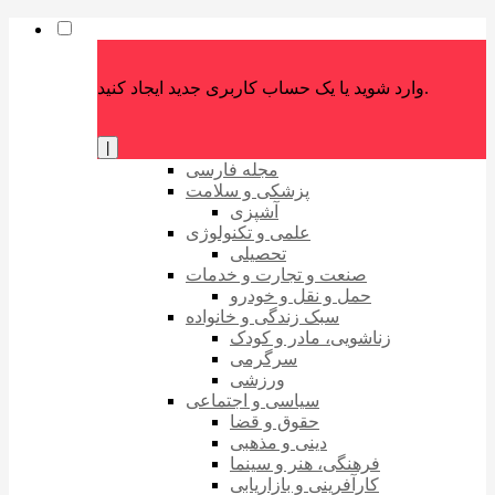
وارد شوید یا یک حساب کاربری جدید ایجاد کنید.
|
مجله فارسی
پزشکی و سلامت
آشپزی
علمی و تکنولوژی
تحصیلی
صنعت و تجارت و خدمات
حمل و نقل و خودرو
سبک زندگی و خانواده
زناشویی، مادر و کودک
سرگرمی
ورزشی
سیاسی و اجتماعی
حقوق و قضا
دینی و مذهبی
فرهنگی، هنر و سینما
کارآفرینی و بازاریابی