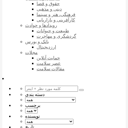
حقوق و قضا
دینی و مذهبی
فرهنگی، هنر و سینما
کارآفرینی و بازاریابی
رویدادها و حوادث
طبیعت و حیوانات
گردشگری و مهاجرت
بانک و بورس
ارزدیجیتال
مجلات
حمایت آنلاین
عصر سلامت
مقالات سلامت
دسته بندی
برچسب
نویسنده
تاریخ