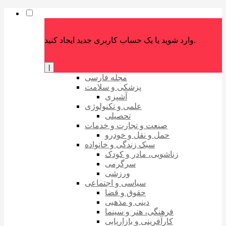
وارد شوید یا یک حساب کاربری جدید ایجاد کنید.
|
مجله فارسی
پزشکی و سلامت
آشپزی
علمی و تکنولوژی
تحصیلی
صنعت و تجارت و خدمات
حمل و نقل و خودرو
سبک زندگی و خانواده
زناشویی، مادر و کودک
سرگرمی
ورزشی
سیاسی و اجتماعی
حقوق و قضا
دینی و مذهبی
فرهنگی، هنر و سینما
کارآفرینی و بازاریابی