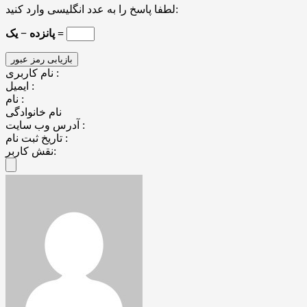
لطفا پاسخ را به عدد انگلیسی وارد کنید:
پانزده − یک =
نام کاربری :
ایمیل :
نام :
نام خانوادگی
آدرس وب سایت :
تاریخ ثبت نام :
نقش کاربر: