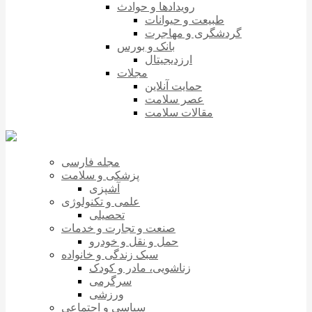
رویدادها و حوادث
طبیعت و حیوانات
گردشگری و مهاجرت
بانک و بورس
ارزدیجیتال
مجلات
حمایت آنلاین
عصر سلامت
مقالات سلامت
مجله فارسی
پزشکی و سلامت
آشپزی
علمی و تکنولوژی
تحصیلی
صنعت و تجارت و خدمات
حمل و نقل و خودرو
سبک زندگی و خانواده
زناشویی، مادر و کودک
سرگرمی
ورزشی
سیاسی و اجتماعی