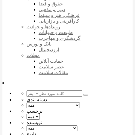
حقوق و قضا
دینی و مذهبی
فرهنگی، هنر و سینما
کارآفرینی و بازاریابی
رویدادها و حوادث
طبیعت و حیوانات
گردشگری و مهاجرت
بانک و بورس
ارزدیجیتال
مجلات
حمایت آنلاین
عصر سلامت
مقالات سلامت
دسته بندی
برچسب
نویسنده
تاریخ