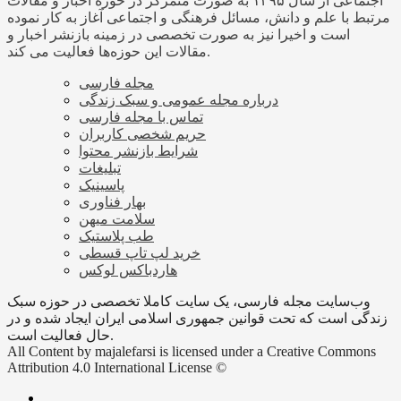
اجتماعی از سال ۱۳۹۵ به صورت متمرکز در حوزه اخبار و مقالات
مرتبط با علم و دانش، مسائل فرهنگی و اجتماعی آغاز به کار نموده
است و اخیرا نیز به صورت تخصصی در زمینه بازنشر اخبار و
مقالات این حوزه‌ها فعالیت می کند.
مجله فارسی
درباره مجله عمومی و سبک زندگی
تماس با مجله فارسی
حریم شخصی کاربران
شرایط بازنشر محتوا
تبلیغات
پاسینیک
بهار فناوری
سلامت میهن
طب پلاستیک
خرید لپ تاپ قسطی
هاردباکس لوکس
وب‌سایت مجله فارسی، یک سایت کاملا تخصصی در حوزه سبک
زندگی است که تحت قوانین جمهوری اسلامی ایران ایجاد شده و در
حال فعالیت است.
All Content by majalefarsi is licensed under a Creative Commons
Attribution 4.0 International License ©️