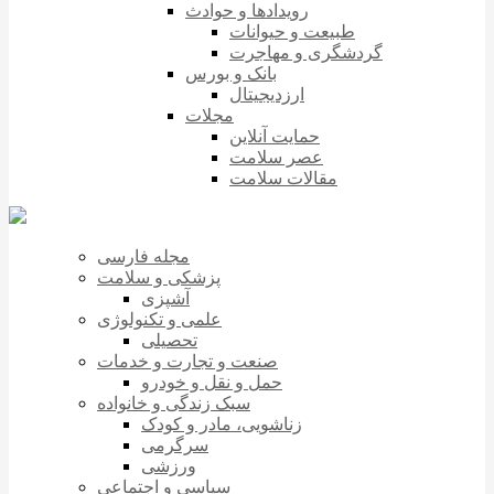
رویدادها و حوادث
طبیعت و حیوانات
گردشگری و مهاجرت
بانک و بورس
ارزدیجیتال
مجلات
حمایت آنلاین
عصر سلامت
مقالات سلامت
مجله فارسی
پزشکی و سلامت
آشپزی
علمی و تکنولوژی
تحصیلی
صنعت و تجارت و خدمات
حمل و نقل و خودرو
سبک زندگی و خانواده
زناشویی، مادر و کودک
سرگرمی
ورزشی
سیاسی و اجتماعی