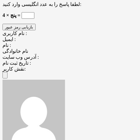
لطفا پاسخ را به عدد انگلیسی وارد کنید:
4 × پنج =
نام کاربری :
ایمیل :
نام :
نام خانوادگی
آدرس وب سایت :
تاریخ ثبت نام :
نقش کاربر: