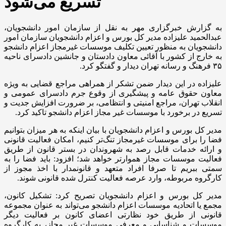
تسریع می‌شود
به گزارش خبرگزاری مهر به نقل از سازمان امور دانشجویان،
عبدالحمید علیزاده مدیر کل بورس و اعزام دانشجویان سازمان امور
دانشجویان به منظور تعیین تکلیف موسسات غیرمجاز اعزام دانشجو
به خارج از کشور با آقائی معاون دادستان و جانشین دادسرای ناحیه
۳۵ فرهنگ و رسانه تهران دیدار و گفتگو کرد.
علیزاده در این دیدار ضمن تشکر از همراهی مراجع قضایی به ویژه
معاون حقوق عامه و پیشگیری از وقوع جرم دادسرای عمومی و
انقلاب تهران، مراجع امنیتی و انتظامی، بر ضرورت افزایش جدیت و
تسریع در برخورد با موسسات غیر مجاز اعزام دانشجو تاکید کرد.
مدیر کل بورس و اعزام دانشجویان با بیان اینکه به هر میزان بتوانیم
فضا را برای موسسات غیرمجاز تنگ‌تر کنیم، امکان فعالیت قانونی
و ارائه خدمات قابل رصد به شهروندان در بستر قانون از طریق
فعالیت موسسات مجاز هموارتر خواهد شد؛ افزود: باید فضا را به
سمتی ببریم تا صرفا افراد متعهد و قانونمدار با اخذ مجوز از
کارگروه مربوطه، وارد عرصه فعالیت کنترل شده قانونی شوند.
مدیر کل بورس و اعزام دانشجویان تصریح کرد: تشکیل کانون،
مجمع یا اتحادیه موسسات اعزام دانشجو می‌تواند به عنوان مجموعه
قانونی از طریق خود نظارتی اعضای کانون بر فعالیت دیگر
موسسات و شناسایی و معرفی موسسات غیر مجاز، به کارگروه