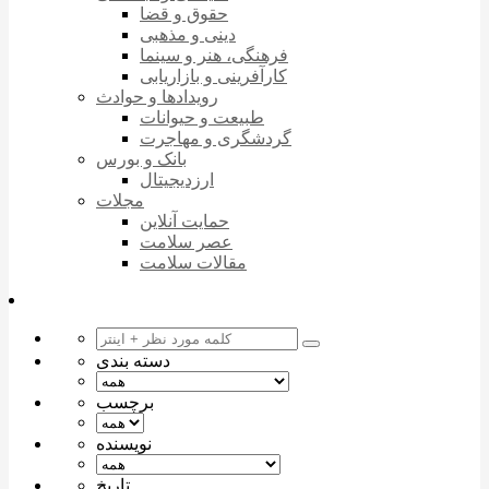
حقوق و قضا
دینی و مذهبی
فرهنگی، هنر و سینما
کارآفرینی و بازاریابی
رویدادها و حوادث
طبیعت و حیوانات
گردشگری و مهاجرت
بانک و بورس
ارزدیجیتال
مجلات
حمایت آنلاین
عصر سلامت
مقالات سلامت
دسته بندی
برچسب
نویسنده
تاریخ