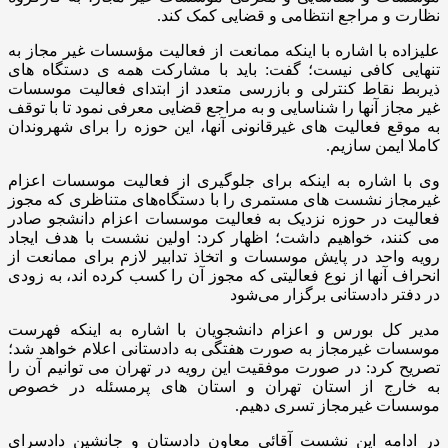
نظارت و مراجع انتظامی و قضایی کمک کند.
علیزاده با اشاره با اینکه ممانعت از فعالیت مؤسسات غیر مجاز به
تنهایی کافی نیست؛ گفت: باید با مشارکت همه ی دستگاه های
ذیربط نقاط کنترلی و بازرسی متعدد از ابتدای فعالیت موسسات
غیر مجاز آنها را شناسایی و به مراجع قضایی معرفی نمود تا با توقف
به موقع فعالیت های غیرقانونی آنها، این حوزه را برای شهروندان
کاملا ایمن سازیم.
وی با اشاره به اینکه برای جلوگیری از فعالیت موسسات اعزام
غیرمجاز نشست های مستمری را با دستگاه‌های متناظری که مجوز
فعالیت در حوزه نزدیک به فعالیت موسسات اعزام دانشجو صادر
می کنند، خواهیم داشت؛ اظهار کرد: اولین نشست با هدف ایجاد
رویه واحد در پایش موسسات و اتخاذ تدابیر لازم برای ممانعت از
انحراف آنها از نوع فعالیتی که مجوز آن را کسب کرده اند، به زودی
در دفتر دادستانی برگزار می‌شود
مدیر کل بورس و اعزام دانشجویان با اشاره به اینکه فهرست
موسسات غیرمجاز به صورت هفتگی به دادستانی اعلام خواهد شد؛
تصریح کرد: در صورت موفقیت این رویه در تهران می توانیم آن را
به خارج از استان تهران و استان های پرمسئله در خصوص
موسسات غیرمجاز تسری دهیم.
در ادامه این نشست آقائی معاون دادستان و جانشین دادسرای