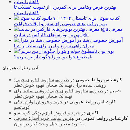
بهترین قرص ویتامین برای کمردرد | از تقویت عضلات تا
کاهش التهاب
۷ کتاب صوتی برای تابستان ۱۴۰۴ +
بهترین کتاب‌های صوتی برای سفر و اوقات فراغت
معرفی
بهترین بونوس‌های فارکس در سایت tgju
آموزش خصوصی شنا در
منزل: راهی سریع و امن برای تسلط بر شنا
بوی
نامطبوع حوله و پتو را چگونه از بین ببریم؟
آخرین نظرات همراهان:
کارشناس روابط عمومی
در
طرز تهیه قهوه با قوری چینی؛
روشی ساده برای تهیه یک فنجان قهوه خوش‌عطر
شمیم
در
طرز تهیه قهوه با قوری چینی؛ روشی ساده برای
تهیه یک فنجان قهوه خوش‌عطر
کارشناس روابط عمومی
در
خرید و فروش لوازم یدکی
کوماتسو
اکبری
در
خرید و فروش لوازم یدکی کوماتسو
کارشناس روابط عمومی
در
بهترین سایت خرید آجیل؛ معرفی
۱۰ برند معتبر آجیل و خشکبار در ایران