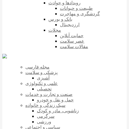
رویدادها و حوادث
طبیعت و حیوانات
گردشگری و مهاجرت
بانک و بورس
ارزدیجیتال
مجلات
حمایت آنلاین
عصر سلامت
مقالات سلامت
مجله فارسی
پزشکی و سلامت
آشپزی
علمی و تکنولوژی
تحصیلی
صنعت و تجارت و خدمات
حمل و نقل و خودرو
سبک زندگی و خانواده
زناشویی، مادر و کودک
سرگرمی
ورزشی
سیاسی و اجتماعی