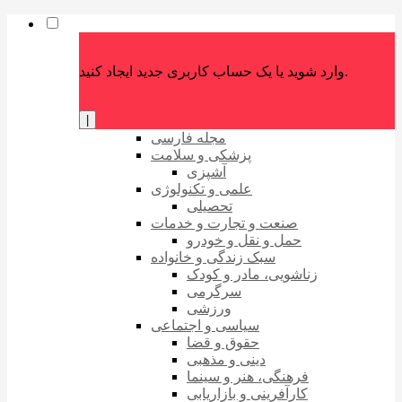
وارد شوید یا یک حساب کاربری جدید ایجاد کنید.
|
مجله فارسی
پزشکی و سلامت
آشپزی
علمی و تکنولوژی
تحصیلی
صنعت و تجارت و خدمات
حمل و نقل و خودرو
سبک زندگی و خانواده
زناشویی، مادر و کودک
سرگرمی
ورزشی
سیاسی و اجتماعی
حقوق و قضا
دینی و مذهبی
فرهنگی، هنر و سینما
کارآفرینی و بازاریابی