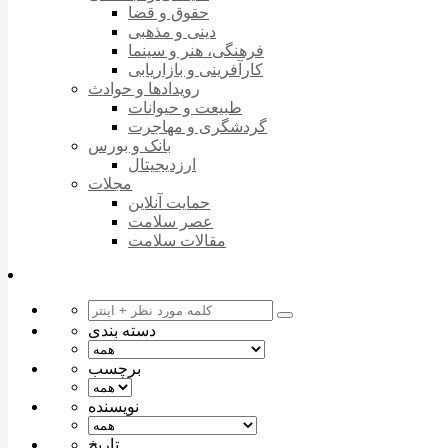
حقوق و قضا
دینی و مذهبی
فرهنگی، هنر و سینما
کارآفرینی و بازاریابی
رویدادها و حوادث
طبیعت و حیوانات
گردشگری و مهاجرت
بانک و بورس
ارزدیجیتال
مجلات
حمایت آنلاین
عصر سلامت
مقالات سلامت
دسته بندی
برچسب
نویسنده
تاریخ