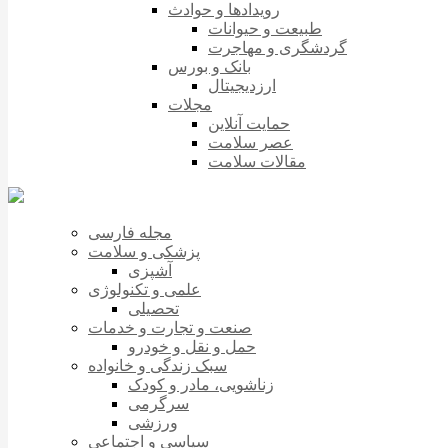
رویدادها و حوادث
طبیعت و حیوانات
گردشگری و مهاجرت
بانک و بورس
ارزدیجیتال
مجلات
حمایت آنلاین
عصر سلامت
مقالات سلامت
مجله فارسی
پزشکی و سلامت
آشپزی
علمی و تکنولوژی
تحصیلی
صنعت و تجارت و خدمات
حمل و نقل و خودرو
سبک زندگی و خانواده
زناشویی، مادر و کودک
سرگرمی
ورزشی
سیاسی و اجتماعی