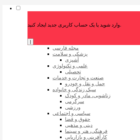
وارد شوید یا یک حساب کاربری جدید ایجاد کنید.
|
مجله فارسی
پزشکی و سلامت
آشپزی
علمی و تکنولوژی
تحصیلی
صنعت و تجارت و خدمات
حمل و نقل و خودرو
سبک زندگی و خانواده
زناشویی، مادر و کودک
سرگرمی
ورزشی
سیاسی و اجتماعی
حقوق و قضا
دینی و مذهبی
فرهنگی، هنر و سینما
کارآفرینی و بازاریابی