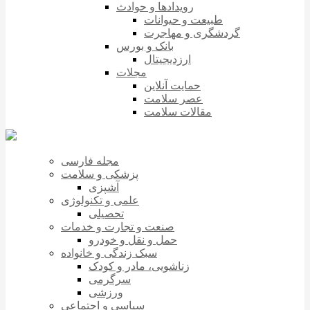
رویدادها و حوادث
طبیعت و حیوانات
گردشگری و مهاجرت
بانک و بورس
ارزدیجیتال
مجلات
حمایت آنلاین
عصر سلامت
مقالات سلامت
مجله فارسی
پزشکی و سلامت
آشپزی
علمی و تکنولوژی
تحصیلی
صنعت و تجارت و خدمات
حمل و نقل و خودرو
سبک زندگی و خانواده
زناشویی، مادر و کودک
سرگرمی
ورزشی
سیاسی و اجتماعی