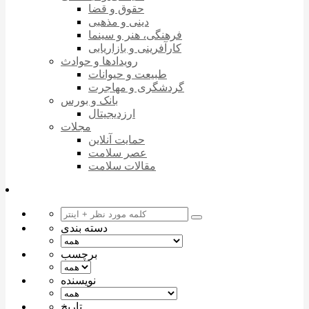
حقوق و قضا
دینی و مذهبی
فرهنگی، هنر و سینما
کارآفرینی و بازاریابی
رویدادها و حوادث
طبیعت و حیوانات
گردشگری و مهاجرت
بانک و بورس
ارزدیجیتال
مجلات
حمایت آنلاین
عصر سلامت
مقالات سلامت
دسته بندی
برچسب
نویسنده
تاریخ