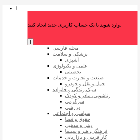
وارد شوید یا یک حساب کاربری جدید ایجاد کنید.
|
مجله فارسی
پزشکی و سلامت
آشپزی
علمی و تکنولوژی
تحصیلی
صنعت و تجارت و خدمات
حمل و نقل و خودرو
سبک زندگی و خانواده
زناشویی، مادر و کودک
سرگرمی
ورزشی
سیاسی و اجتماعی
حقوق و قضا
دینی و مذهبی
فرهنگی، هنر و سینما
کارآفرینی و بازاریابی