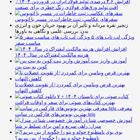
افزایش ۴.۶ درصدی تولید فولاد ایران در فروردین ۱۴۰۴ /
افت تولید ورق‌های فولادی زنگ خطری برای صنعت
سفرهای عکاسی: ثبت خاطرات در مسیر با اتوبوس
زنجیر نقره مردانه و تأثیر آن بر بهبود جریان خون و انرژی
بدن: بررسی علمی و نگاهی به باورها
۵ ویژگی لپ تاپ های
مناسب سفر
افزایش
هزینه مالکیت لیفتراک در سال ۱۴۰۴
آموزش واریز بیت
کوین به بیت پین
بهترین قرص ویتامین برای کمردرد | از تقویت عضلات تا
کاهش التهاب
۷ کتاب صوتی برای تابستان ۱۴۰۴ +
بهترین کتاب‌های صوتی برای سفر و اوقات فراغت
معرفی
بهترین بونوس‌های فارکس در سایت tgju
آموزش خصوصی شنا در
منزل: راهی سریع و امن برای تسلط بر شنا
بوی
نامطبوع حوله و پتو را چگونه از بین ببریم؟