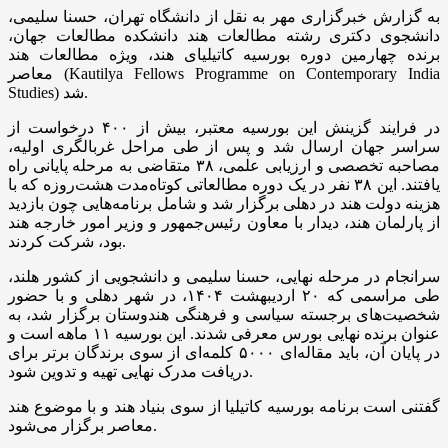
به گزارش خبرگزاری مهر به نقل از دانشگاه تهران، حسنا سلیمی،
دانشجوی دکتری رشته مطالعات هند دانشکده مطالعات جهان،
برنده چهارمین دوره بورسیه کاتیلیای هند، ویژه مطالعات هند
معاصر (Kautilya Fellows Programme on Contemporary India
Studies) شد.
در فرایند گزینش این بورسیه معتبر، بیش از ۴۰۰ درخواست از
سراسر جهان ارسال شد و پس از طی مراحل غربالگری اولیه،
مصاحبه تخصصی و ارزیابی علمی، ۳۸ متقاضی به مرحله پایانی راه
یافتند. این ۳۸ نفر در یک دوره مطالعاتی کوتاه‌مدت هشت‌روزه که با
هزینه دولت هند در دهلی برگزار شد و شامل برنامه‌هایی چون بازدید
از پارلمان هند، دیدار با معاون رئیس‌جمهور و وزیر امور خارجه هند
بود، شرکت کردند.
سرانجام در مرحله نهایی، حسنا سلیمی و دانشجویی از کشور هلند،
طی مراسمی که ۲۰ اردیبهشت ۱۴۰۴، در شهر دهلی و با حضور
شخصیت‌های برجسته سیاسی و فرهنگی هندوستان برگزار شد، به
عنوان برنده نهایی بورس معرفی شدند. این بورسیه ۱۱ ماهه است و
در پایان آن، باید مقاله‌ای ۵۰۰۰ کلمه‌ای از سوی برندگان برتر برای
دریافت مدرک نهایی تهیه و تدوین شود.
گفتنی است برنامه بورسیه کاتیلیا از سوی بنیاد هند و با موضوع هند
معاصر برگزار می‌شود.